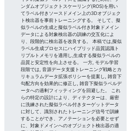
ンダムオブジェクトスケーリング(ROS)を用い
てラベル付きソースドメイン上の3Dオブジェク
ト検出器を事前トレーニングする。 そして、擬
似ラベルの生成と擬似ラベル付き対象ドメイン
データによる対象検出器の訓練の交互化によ
り、段階的に検出器を改良する。 本稿では,擬似
ラベル生成プロセスにハイブリッド品質認識ト
リプルトメモリを適用し,生成する擬似ラベルの
品質と安定性を向上させる。 一方, モデル学習
段階では, 音源データ支援トレーニング戦略とカ
リキュラムデータ拡張ポリシーを提案し, 雑音下
勾配方向を効果的に修正し, 雑音下擬似ラベルデ
ータへの過剰フィッティングを回避した。 これ
らの特定の設計により、ディテクターは、厳密
に洗練された擬似ラベル付きターゲットデータ
に対して、識別されたトレーニング信号で訓練
することができ、アノテーションを必要とせず
に、対象ドメインへのオブジェクト検出器の適