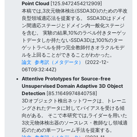
Point Cloud
[125.9472454212909]
本稿では,3次元物体検出(SSDA3D)のための半改
良型領域適応法を提案する。 SSDA3Dはドメイ
ン間適応ステージとドメイン内一般化ステージ
を含む。 実験の結果,10%のラベル付きターゲッ
トデータしか持たないSSDA3Dは,100%のター
ゲットラベルを持つ完全教師付きオラクルモデ
ルを上回ることができることがわかった。
論文
参考訳（メタデータ）
(2022-12-
06T09:32:44Z)
Attentive Prototypes for Source-free
Unsupervised Domain Adaptive 3D Object
Detection
[85.11649974840758]
3Dオブジェクト検出ネットワークは、トレーニ
ングされたデータに対してバイアスを受ける傾
向がある。 そこで本研究では,ライダーを用いた
3次元物体検出器のソースレス・教師なし領域適
応のための単一フレーム手法を提案する。