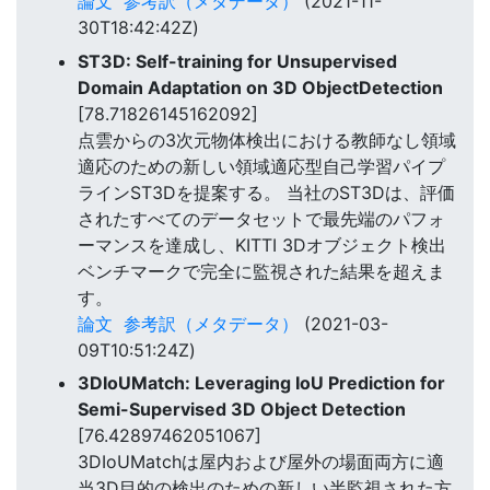
論文
参考訳（メタデータ）
(2021-11-
30T18:42:42Z)
ST3D: Self-training for Unsupervised
Domain Adaptation on 3D ObjectDetection
[78.71826145162092]
点雲からの3次元物体検出における教師なし領域
適応のための新しい領域適応型自己学習パイプ
ラインST3Dを提案する。 当社のST3Dは、評価
されたすべてのデータセットで最先端のパフォ
ーマンスを達成し、KITTI 3Dオブジェクト検出
ベンチマークで完全に監視された結果を超えま
す。
論文
参考訳（メタデータ）
(2021-03-
09T10:51:24Z)
3DIoUMatch: Leveraging IoU Prediction for
Semi-Supervised 3D Object Detection
[76.42897462051067]
3DIoUMatchは屋内および屋外の場面両方に適
当3D目的の検出のための新しい半監視された方