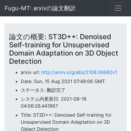
Fugu-MT: arxivの論文翻訳
論文の概要: ST3D++: Denoised
Self-training for Unsupervised
Domain Adaptation on 3D Object
Detection
arxiv url:
http://arxiv.org/abs/2108.06682v1
Date: Sun, 15 Aug 2021 07:49:06 GMT
ステータス: 翻訳完了
システム内更新日: 2021-08-18
04:06:26.441867
Title: ST3D++: Denoised Self-training for
Unsupervised Domain Adaptation on 3D
Object Detection