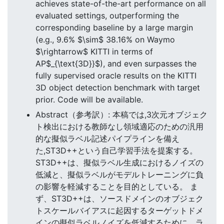
achieves state-of-the-art performance on all
evaluated settings, outperforming the
corresponding baseline by a large margin
(e.g., 9.6% $\sim$ 38.16% on Waymo
$\rightarrow$ KITTI in terms of
AP$_{\text{3D}}$), and even surpasses the
fully supervised oracle results on the KITTI
3D object detection benchmark with target
prior. Code will be available.
Abstract（参考訳）: 本稿では,3次元オブジェク
ト検出における教師なし領域適応のための汎用
的な擬似ラベル記述パイプラインを備え
た,ST3D++という自己学習手法を提案する。
ST3D++は、擬似ラベル生成におけるノイズの
低減と、擬似ラベルがモデルトレーニングに負
の影響を軽減することを目的としている。 ま
ず、ST3D++は、ソースドメインのオブジェク
トスケールバイアスに起因するターゲットドメ
インの擬似ラベルノイズを低減するために、ラ