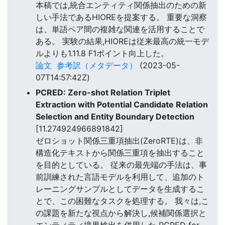
本稿では,統合エンティティ関係抽出のための新
しい手法であるHIOREを提案する。 重要な洞察
は、単語ペア間の複雑な関連を活用することで
ある。 実験の結果,HIOREは従来最高の統一モデ
ルよりも1.11.8 F1ポイント向上した。
論文
参考訳（メタデータ）
(2023-05-
07T14:57:42Z)
PCRED: Zero-shot Relation Triplet
Extraction with Potential Candidate Relation
Selection and Entity Boundary Detection
[11.274924966891842]
ゼロショット関係三重項抽出(ZeroRTE)は、非
構造化テキストから関係三重項を抽出すること
を目的としている。 従来の最先端の手法は、事
前訓練された言語モデルを利用して、追加のト
レーニングサンプルとしてデータを生成するこ
とで、この困難なタスクを処理する。 我々は,こ
の課題を新たな視点から解決し,候補関係選択と