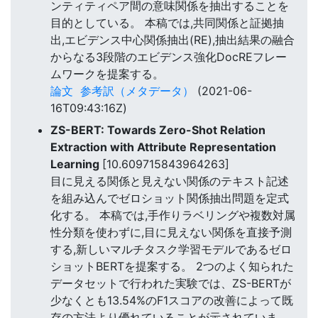
ンティティペア間の意味関係を抽出することを
目的としている。 本稿では,共同関係と証拠抽
出,エビデンス中心関係抽出(RE),抽出結果の融合
からなる3段階のエビデンス強化DocREフレー
ムワークを提案する。
論文
参考訳（メタデータ）
(2021-06-
16T09:43:16Z)
ZS-BERT: Towards Zero-Shot Relation
Extraction with Attribute Representation
Learning
[10.609715843964263]
目に見える関係と見えない関係のテキスト記述
を組み込んでゼロショット関係抽出問題を定式
化する。 本稿では,手作りラベリングや複数対属
性分類を使わずに,目に見えない関係を直接予測
する,新しいマルチタスク学習モデルであるゼロ
ショットBERTを提案する。 2つのよく知られた
データセットで行われた実験では、ZS-BERTが
少なくとも13.54%のF1スコアの改善によって既
存の方法より優れていることが示されていま