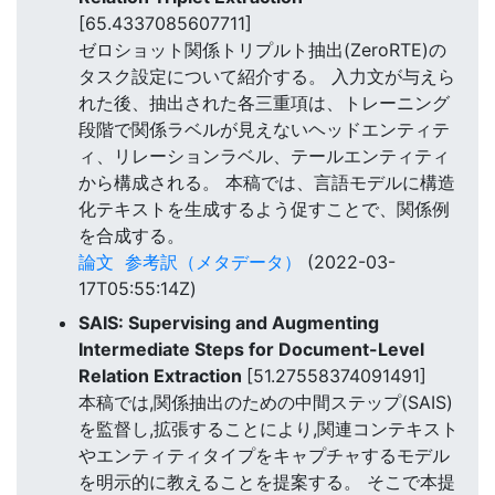
[65.4337085607711]
ゼロショット関係トリプルト抽出(ZeroRTE)の
タスク設定について紹介する。 入力文が与えら
れた後、抽出された各三重項は、トレーニング
段階で関係ラベルが見えないヘッドエンティテ
ィ、リレーションラベル、テールエンティティ
から構成される。 本稿では、言語モデルに構造
化テキストを生成するよう促すことで、関係例
を合成する。
論文
参考訳（メタデータ）
(2022-03-
17T05:55:14Z)
SAIS: Supervising and Augmenting
Intermediate Steps for Document-Level
Relation Extraction
[51.27558374091491]
本稿では,関係抽出のための中間ステップ(SAIS)
を監督し,拡張することにより,関連コンテキスト
やエンティティタイプをキャプチャするモデル
を明示的に教えることを提案する。 そこで本提