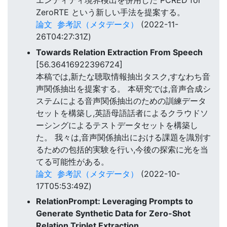
エンティティ境界検出を併用した PCRED for
ZeroRTE という新しい手法を提案する。
論文
参考訳（メタデータ）
(2022-11-
26T04:27:31Z)
Towards Relation Extraction From Speech
[56.36416922396724]
本稿では,新たな聴取情報抽出タスク,すなわち音
声関係抽出を提案する。 本研究では,音声合成シ
ステムによる音声関係抽出のための訓練データ
セットを構築し,英語母語話者によるクラウドソ
ーシングによるテストデータセットを構築し
た。 我々は,音声関係抽出における課題を識別す
るための包括的実験を行い,今後の探索に光を当
てる可能性がある。
論文
参考訳（メタデータ）
(2022-10-
17T05:53:49Z)
RelationPrompt: Leveraging Prompts to
Generate Synthetic Data for Zero-Shot
Relation Triplet Extraction