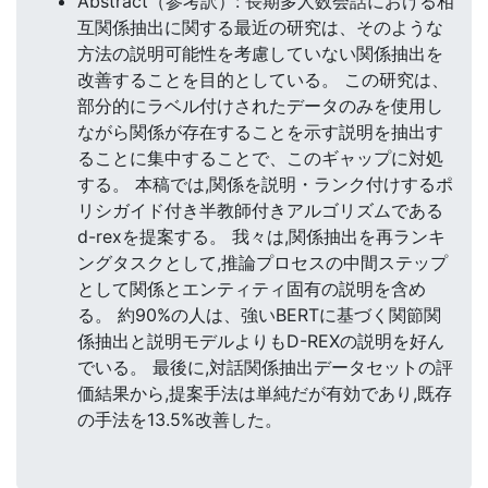
Abstract（参考訳）: 長期多人数会話における相
互関係抽出に関する最近の研究は、そのような
方法の説明可能性を考慮していない関係抽出を
改善することを目的としている。 この研究は、
部分的にラベル付けされたデータのみを使用し
ながら関係が存在することを示す説明を抽出す
ることに集中することで、このギャップに対処
する。 本稿では,関係を説明・ランク付けするポ
リシガイド付き半教師付きアルゴリズムである
d-rexを提案する。 我々は,関係抽出を再ランキ
ングタスクとして,推論プロセスの中間ステップ
として関係とエンティティ固有の説明を含め
る。 約90%の人は、強いBERTに基づく関節関
係抽出と説明モデルよりもD-REXの説明を好ん
でいる。 最後に,対話関係抽出データセットの評
価結果から,提案手法は単純だが有効であり,既存
の手法を13.5%改善した。