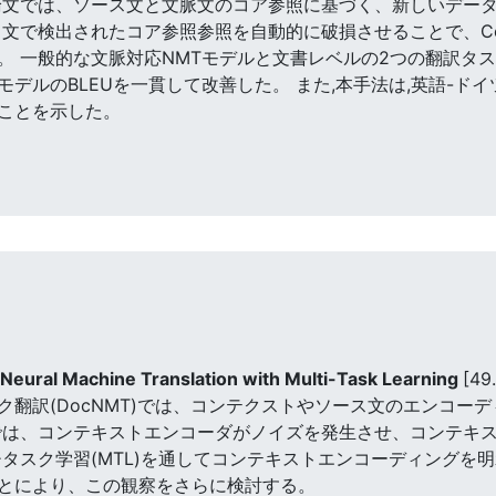
論文では、ソース文と文脈文のコア参照に基づく、新しいデー
キスト文で検出されたコア参照参照を自動的に破損させることで、C
 一般的な文脈対応NMTモデルと文書レベルの2つの翻訳タス
デルのBLEUを一貫して改善した。 また,本手法は,英語-ド
ことを示した。
Neural Machine Translation with Multi-Task Learning
[49
ク翻訳(DocNMT)では、コンテクストやソース文のエンコー
では、コンテキストエンコーダがノイズを発生させ、コンテキ
チタスク学習(MTL)を通してコンテキストエンコーディングを
とにより、この観察をさらに検討する。