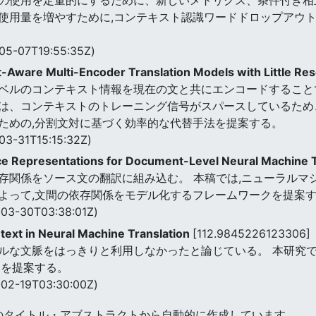
使用量を増やすために,コンテキスト認識ワードドロップアウト
05-07T19:55:35Z)
xt-Aware Multi-Encoder Translation Models with Little R
ベルのコンテキスト情報を現在の文と共にエンコードすること
は、コンテキストのトレーニング信号がスパースしているため、
ための,分割文対に基づく効率的な代替手法を提案する。
03-31T15:15:32Z)
ce Representations for Document-Level Neural Machine 
関係をソース文の翻訳に組み込む。 本稿では,ニューラルマシン
よって,文間の依存関係をモデル化するフレームワークを提案
03-30T03:38:01Z)
ext in Neural Machine Translation
[112.9845226123306]
ルな文脈をはっきりと利用しなかったと論じている。 本研究で
クを提案する。
02-19T03:30:00Z)
のタイトル・アブストラクトから自動的に作成しています。