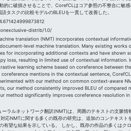
動的に破損させることで、CorefCLはコア参照の不整合に敏
国語タスクの比較モデルのBLEUを一貫して改善した。
1424999873812
nonexclusive-distrib/1.0/
chine translation (NMT) incorporates contextual informatio
of document-level machine translation. Many existing work
es for incorporating additional contexts and have shown 
py loss, resulting in limited use of contextual information.
rastive learning scheme based on coreference between the
 coreference mentions in the contextual sentence, CorefCL 
experimented with our method on common context-aware N
ments, our method consistently improved BLEU of compared
ur method significantly improves coreference resolution in
識型ニューラルネットワーク翻訳(NMT)は、周囲のテキストの文
ト対応NMTに関する多くの既存の研究は、追加のコンテキスト
の有望な結果を示している。 しかし、既存の作品の多くはク