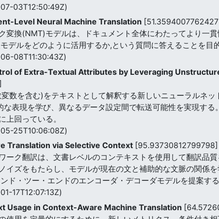
07-03T12:50:49Z)
ent-Level Neural Machine Translation
[51.3594007762427
ク変換(NMT)モデルは、ドキュメント全体にわたってより一貫
訳モデルをどのように活用するか,という質問に答えることを目
06-08T11:30:43Z)
ol of Extra-Textual Attributes by Leveraging Unstructur
]
変数を含む)をテキストとして解釈する新しいニューラルネット
象的な表現を学び、異なるデータ設定間で転送可能性を実現する。
に上回っている。
05-25T10:06:08Z)
 Translation via Selective Context
[95.93730812799798]
ワーク翻訳は、文書レベルのコンテキストを使用して翻訳品質
ノイズをもたらし、モデルが現在の文と補助的な文脈の関係を
エンド・ツー・エンドのエンコーダ・デコーダモデルを提案す
01-17T12:07:13Z)
xt Usage in Context-Aware Machine Translation
[64.572
の使用を定量的にするために、新しいメトリクス、条件付き相互