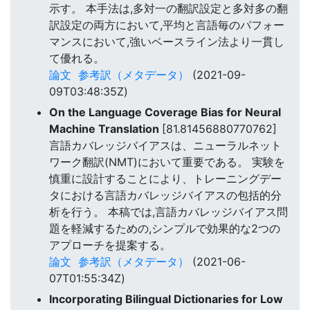
示す。 本手法は,多対一の翻訳設定と多対多の翻
訳設定の両方において,平均と言語毎のパフォー
マンスにおいて,強いベースライン法より一貫し
て優れる。
論文
参考訳（メタデータ）
(2021-09-
09T03:48:35Z)
On the Language Coverage Bias for Neural
Machine Translation
[81.81456880770762]
言語カバレッジバイアスは、ニューラルネット
ワーク翻訳(NMT)において重要である。 実験を
慎重に設計することにより、トレーニングデー
タにおける言語カバレッジバイアスの包括的分
析を行う。 本稿では,言語カバレッジバイアス問
題を軽減するための,シンプルで効果的な2つの
アプローチを提案する。
論文
参考訳（メタデータ）
(2021-06-
07T01:55:34Z)
Incorporating Bilingual Dictionaries for Low