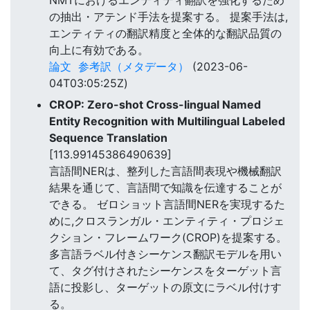
NMTにおけるエンティティ翻訳を強化するため
の抽出・アテンド手法を提案する。 提案手法は,
エンティティの翻訳精度と全体的な翻訳品質の
向上に有効である。
論文
参考訳（メタデータ）
(2023-06-
04T03:05:25Z)
CROP: Zero-shot Cross-lingual Named
Entity Recognition with Multilingual Labeled
Sequence Translation
[113.99145386490639]
言語間NERは、整列した言語間表現や機械翻訳
結果を通じて、言語間で知識を伝達することが
できる。 ゼロショット言語間NERを実現するた
めに,クロスランガル・エンティティ・プロジェ
クション・フレームワーク(CROP)を提案する。
多言語ラベル付きシーケンス翻訳モデルを用い
て、タグ付けされたシーケンスをターゲット言
語に投影し、ターゲットの原文にラベル付けす
る。