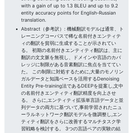
with a gain of up to 1.3 BLEU and up to 9.2
entity accuracy points for English-Russian
translation.
Abstract（参考訳）: 機械翻訳モデルは通常、ト
レーニングコーパスで稀な名前付きエンティテ
ィの翻訳を貧弱に生成することが示されてい
る。 初期の名前付きエンティティ翻訳は、主に
翻訳の文文脈を無視し、ドメインや言語のカバ
レッジに制限がある音素翻訳に焦点を当ててい
た。 この制限に対処するために,大量のモノリン
ガルデータと知識ベースを活用するDenoising
Entity Pre-training法であるDEEPを提案し,文中
の名前付きエンティティ翻訳精度を向上させ
る。 さらに,エンティティ拡張単言語データと並
列データの両方に基づいて,事前学習されたニュ
ーラルネットワーク翻訳モデルを微調整し,エン
ティティ翻訳をさらに改善するマルチタスク学
習戦略を検討する。 3つの言語ペアの実験の結