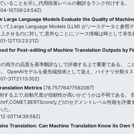
れていることを示し,代用段落レベルの翻訳をランク付けする。
04-10T09:24:54Z)
w Large Language Models Evaluate the Quality of Machin
Large Language Models (LLM) がソースデー
向上させるのに対して,意外なことに,ソース情報は時として非生
01-12T13:23:21Z)
ed for Post-editing of Machine Translation Outputs by 
(HT)の両方の品質を基準翻訳なしで評価する上で重要である。 
する。 OpenAIモデルを最先端技術として捉え、バイナリ分類
07-31T21:13:30Z)
Translation Metrics
[78.75776477562087]
する上で,自動尺度が信頼性が高いかどうかは不明である。 我
rF,COMET,BERTScoreなど)のセグメントレベル性能を
った。
12-20T14:39:58Z)
e Translation: Can Machine Translation Know its Own Tr