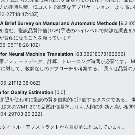
力の即時見積、低コストで高速なアプリケーション、より高いI
12-27T18:47:43Z)
: A Brief Survey on Manual and Automatic Methods
[9.21
を含む、翻訳品質評価(TQA)手法のハイレベルで簡潔な調査を
が資産になることを願っています。
05-05T18:28:10Z)
 for Neural Machine Translation
[63.38918378182266]
家アノテートデータ、計算、トレーニング時間が必要です。 M
Eに対して、教師なしのアプローチを考案する。 我々は品質の
05-21T12:38:06Z)
n for Quality Estimation
[0.0]
た参照を使わずに翻訳の質を自動的に評価するタスクである。 本
,従来のWMT 2019品質評価基準よりも,人間の判断と高い相
04-29T03:20:22Z)
のタイトル・アブストラクトから自動的に作成しています。