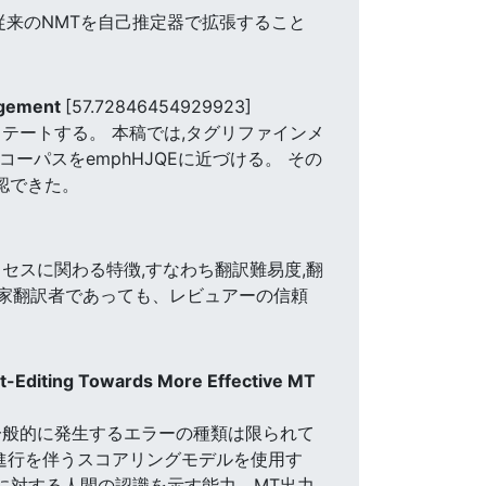
従来のNMTを自己推定器で拡張すること
。
udgement
[57.72846454929923]
テートする。 本稿では,タグリファインメ
ーパスをemphHJQEに近づける。 その
認できた。
セスに関わる特徴,すなわち翻訳難易度,翻
門家翻訳者であっても、レビュアーの信頼
t-Editing Towards More Effective MT
一般的に発生するエラーの種類は限られて
的進行を伴うスコアリングモデルを使用す
に対する人間の認識を示す能力、MT出力