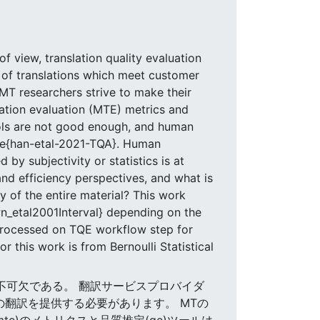
f view, translation quality evaluation
s of translations which meet customer
. MT researchers strive to make their
lation evaluation (MTE) metrics and
ools are not good enough, and human
ite{han-etal-2021-TQA}. Human
 by subjectivity or statistics is at
nd efficiency perspectives, and what is
ty of the entire material? This work
wn_etal2001Interval} depending on the
 processed on TQE workflow step for
r this work is from Bernoulli Statistical
E)が不可欠である。 翻訳サービスプロバイダ
の翻訳を提供する必要があります。 MTの
e)のメトリクスと品質推定(qe)ツールは