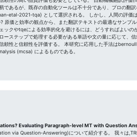
易であるが、既存の自動化ツールは不十分であり、プロの翻訳者
{han-etal-2021-tqa} として選択される。 しかし、人
か? 原価と効率の観点から、また翻訳テキストの最適なサンプ
ェックやtqeによる効率的化を避けるには、どうすればよいのか
テップで処理する必要がある単語や文の量に応じて、信頼区間 \cite{B
性を評価する。 本研究に応用した手法はbernoulli statistical
ng analysis (mcsa) によるものである。
ations? Evaluating Paragraph-level MT with Question A
Evaluation via Question-Answering)について紹介する