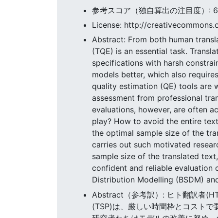
参考スコア（独自算出の注目度）: 62.9
License: http://creativecommons.o
Abstract: From both human translat
(TQE) is an essential task. Transl
specifications with harsh constrai
models better, which also requires
quality estimation (QE) tools are
assessment from professional tra
evaluations, however, are often acc
play? How to avoid the entire tex
the optimal sample size of the tran
carries out such motivated resear
sample size of the translated tex
confident and reliable evaluation o
Distribution Modelling (BSDM) an
Abstract（参考訳）: ヒト翻訳
(TSP)は、厳しい時間枠とコスト
研究者たちはモデルの改善に努め、信