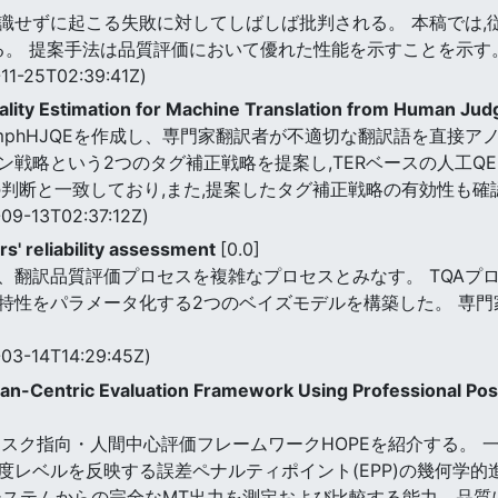
意識せずに起こる失敗に対してしばしば批判される。 本稿では,
する。 提案手法は品質評価において優れた性能を示すことを示す
11-25T02:39:41Z)
ality Estimation for Machine Translation from Human J
phHJQEを作成し、専門家翻訳者が不適切な翻訳語を直接アノ
戦略という2つのタグ補正戦略を提案し,TERベースの人工QEコ
の判断と一致しており,また,提案したタグ補正戦略の有効性も確
09-13T02:37:12Z)
rs' reliability assessment
[0.0]
翻訳品質評価プロセスを複雑なプロセスとみなす。 TQAプロ
特性をパラメータ化する2つのベイズモデルを構築した。 専
03-14T14:29:45Z)
n-Centric Evaluation Framework Using Professional Pos
タスク指向・人間中心評価フレームワークHOPEを紹介する。 
度レベルを反映する誤差ペナルティポイント(EPP)の幾何学
システムからの完全なMT出力を測定および比較する能力、品質