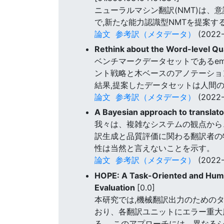
ニューラルマシン翻訳(NMT)は、
で,新たな能力認識型NMTを提案
論文
参考訳（メタデータ）
(2022-
Rethink about the Word-level Qu
ベンチマークデータセットであるem
ント戦略と木ベースのアノテーション
結果,提案したデータセットは人間
論文
参考訳（メタデータ）
(2022-
A Bayesian approach to translato
我々は、複雑なシステムの観点から、
訳生成と品質評価に関わる翻訳者の
性は当然と言えないことを示す。
論文
参考訳（メタデータ）
(2022-
HOPE: A Task-Oriented and Huma
Evaluation
[0.0]
本研究では,機械翻訳出力のための
おり、各翻訳ユニットにエラー重大
る。 このアプローチには、異なる