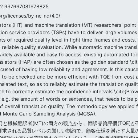
97667081978825
rg/licenses/by-nc-nd/4.0/
ors (HT) and machine translation (MT) researchers' point o
ation service providers (TSPs) have to deliver large volume
nts of required quality level in tight time-frames and costs
 reliable quality evaluation. While automatic machine trans
 widely available and easy to access, existing automated t
nslators (HAP) are often chosen as the golden standard \c
used of having low reliability and agreement. Is this caused
t to be checked and be more efficient with TQE from cost a
slated text, so as to reliably estimate the translation quali
ch to correctly estimate the confidence intervals \cite{Bro
t, e.g. the amount of words or sentences, that needs to be
f overall translation quality. The methodology we applied fo
d Monte Carlo Sampling Analysis (MCSA).
者(HT)と機械翻訳者(MT)の両方の観点から、翻訳品質評価(TQ
で要求される品質レベルの厳しい制約で、顧客仕様を満たす大量
頼性の高い品質評価も必要としている。 自動機械翻訳評価(mt