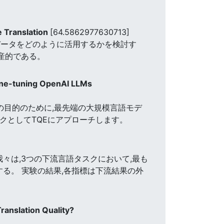
e Translation
[64.5862977630713]
タと参照データをどのように活用するかを検討す
産的である。
Fine-tuning OpenAI LLMs
この目的のために,最先端の大規模言語モデ
タスクとしてTQEにアプローチします。
々は,3つの下流言語タスクにおいて,最も
評価する。 実験の結果,各指標は下流結果の外
anslation Quality?