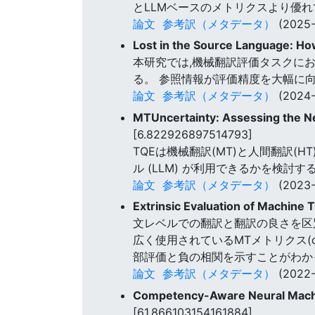
とLLMベースのメトリクスより優
論文
参考訳（メタデータ）
(2025-
Lost in the Source Language: Ho
本研究では,機械翻訳評価タスクにおいて,
る。 参照情報が評価精度を大幅に
論文
参考訳（メタデータ）
(2024-
MTUncertainty: Assessing the Ne
[6.822926897514793]
TQEは機械翻訳(MT)と人間翻訳
ル (LLM) が利用できるかを検討
論文
参考訳（メタデータ）
(2023-
Extrinsic Evaluation of Machine 
文レベルでの翻訳と翻訳の良さを区別
広く使用されているMTメトリクス(ch
部評価と負の相関を示すことがわか
論文
参考訳（メタデータ）
(2022-
Competency-Aware Neural Machin
[61.866103154161884]