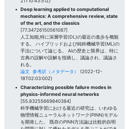
21T10:43:51Z)
Deep learning applied to computational
mechanics: A comprehensive review, state
of the art, and the classics
[77.34726150561087]
人工知能,特に深層学習(DL)の最近の進歩を概観
する。 ハイブリッドおよび純粋機械学習(ML)の
手法について論じる。 AIの歴史と限界は、特に
古典の誤解や誤解を指摘し、議論され、議論さ
れる。
論文
参考訳（メタデータ）
(2022-12-
18T02:03:00Z)
Characterizing possible failure modes in
physics-informed neural networks
[55.83255669840384]
科学機械学習における最近の研究は、いわゆる
物理情報ニューラルネットワーク(PINN)モデル
を開発した。 既存のPINN方法論は比較的自明
な問題に対して優れたモデルを学ぶことができ