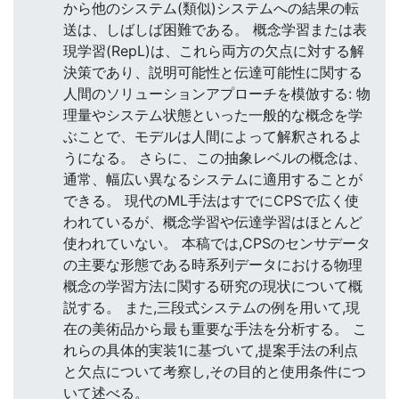
から他のシステム(類似)システムへの結果の転
送は、しばしば困難である。 概念学習または表
現学習(RepL)は、これら両方の欠点に対する解
決策であり、説明可能性と伝達可能性に関する
人間のソリューションアプローチを模倣する: 物
理量やシステム状態といった一般的な概念を学
ぶことで、モデルは人間によって解釈されるよ
うになる。 さらに、この抽象レベルの概念は、
通常、幅広い異なるシステムに適用することが
できる。 現代のML手法はすでにCPSで広く使
われているが、概念学習や伝達学習はほとんど
使われていない。 本稿では,CPSのセンサデータ
の主要な形態である時系列データにおける物理
概念の学習方法に関する研究の現状について概
説する。 また,三段式システムの例を用いて,現
在の美術品から最も重要な手法を分析する。 こ
れらの具体的実装1に基づいて,提案手法の利点
と欠点について考察し,その目的と使用条件につ
いて述べる。