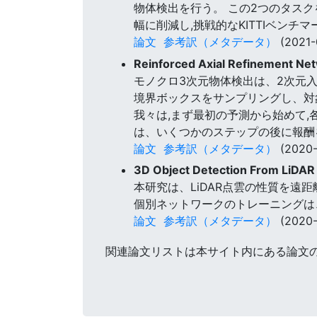
物体検出を行う。 この2つのタス
幅に削減し,挑戦的なKITTIベンチ
論文
参考訳（メタデータ）
(2021-
Reinforced Axial Refinement Ne
モノクロ3次元物体検出は、2次元
境界ボックスをサンプリングし、対
我々は,まず最初の予測から始めて,
は、いくつかのステップの後に報酬
論文
参考訳（メタデータ）
(2020-
3D Object Detection From LiDAR
本研究は、LiDAR点雲の性質を遠
個別ネットワークのトレーニングは
論文
参考訳（メタデータ）
(2020-
関連論文リストは本サイト内にある論文