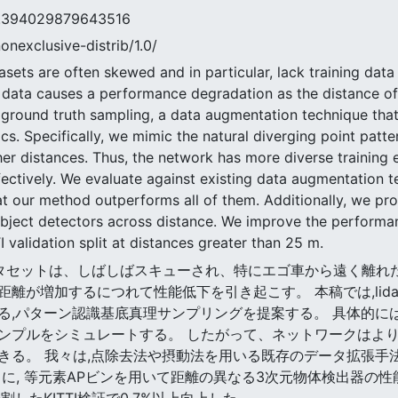
4029879643516
nonexclusive-distrib/1.0/
ets are often skewed and in particular, lack training data 
 data causes a performance degradation as the distance of 
ground truth sampling, a data augmentation technique tha
cs. Specifically, we mimic the natural diverging point patter
her distances. Thus, the network has more diverse training
fectively. We evaluate against existing data augmentation t
t our method outperforms all of them. Additionally, we pr
bject detectors across distance. We improve the performa
 validation split at distances greater than 25 m.
運転データセットは、しばしばスキューされ、特にエゴ車から遠く離
離が増加するにつれて性能低下を引き起こす。 本稿では,lid
る,パターン認識基底真理サンプリングを提案する。 具体的に
ンプルをシミュレートする。 したがって、ネットワークはよ
きる。 我々は,点除去法や摂動法を用いる既存のデータ拡張手
に, 等元素APビンを用いて距離の異なる3次元物体検出器の性
割したKITTI検証で0.7%以上向上した。