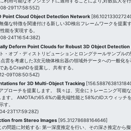
に利用可能なオブジェクトに適用することにより,対数拡大を
08-29T17:58:55Z)
 Point Cloud Object Detection Network
[86.10213302724
傷な特徴を関連付ける新しい3D検出フレームワークを提案する。
の性能を実現する。
08-24T16:54:38Z)
ially Deform Point Clouds for Robust 3D Object Detection
ト・オブ・ディストリビューションとロングテールサンプルの
形点雲を考慮した3次元物体検出器の領域外データへの一般化を
あるCrashDを提案し、共有する。
12-09T08:50:54Z)
tations for 3D Multi-Object Tracking
[156.588763813184
型アプローチを提案します。 我々は、完全にトレーニング可能なデ
rkを使用します。 AMOTAの65.6%の最先端性能と58%のIDスウィ
示す。
04-23T17:59:28Z)
ction from Stereo Images
[95.31278688164646]
の問題に対処する: 第一深度推定を行い、その深さ推定から擬似