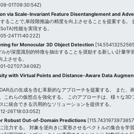
09-01T09:30:54Z)
n via Scale-Invariant Feature Disentanglement and Adve
習することで,単段階推論の精度を向上させることを提案する。 
SoTA)性能を実現する。
05-24T11:40:22Z)
rning for Monocular 3D Object Detection
[14.5541325256
デルが深度識別的特徴を抽出することを奨励する新しい計量学習
8%向上させる。
01-02T07:34:09Z)
sity with Virtual Points and Distance-Aware Data Augmen
iDAR点の生成を含む革新的なアプローチを提案する。 また
、これらの仮想点を強化する。 このアプローチは、様々な3D
スに統合できる汎用的なソリューションを提供する。
12-26T18:03:05Z)
or Robust Out-of-Domain Predictions
[115.7431973973857
に注力する。 対象を逆向きに変形させるベクトルの集合を学習