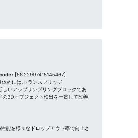
ecoder
[66.22997415145467]
具体的には,トランスブリッジ
スとした新しいアップサンプリングブロックであ
エンドの3Dオブジェクト検出を一貫して改善
ルの性能を様々なドロップアウト率で向上さ