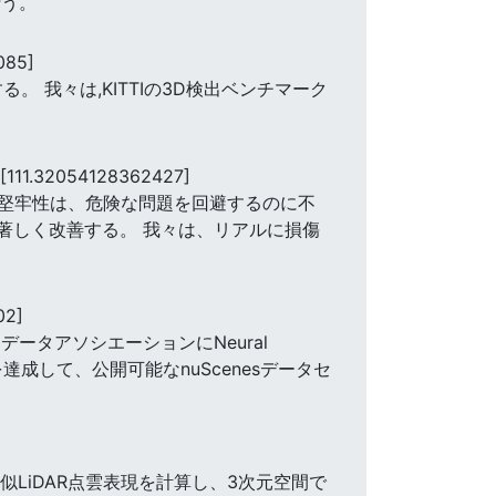
行う。
085]
 我々は,KITTIの3D検出ベンチマーク
[111.32054128362427]
堅牢性は、危険な問題を回避するのに不
著しく改善する。 我々は、リアルに損傷
02]
ータアソシエーションにNeural
ッチを達成して、公開可能なnuScenesデータセ
LiDAR点雲表現を計算し、3次元空間で