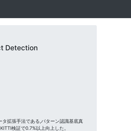
t Detection
るデータ拡張手法である,パターン認識基底真
TTI検証で0.7%以上向上した。