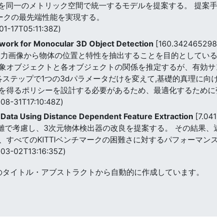
クを同一のメトリック空間で統一するモデルを提案する。 提案
マークの最先端性能を実現する。
01-17T05:11:38Z)
twork for Monocular 3D Object Detection
[160.342465298
入力画像から物体の位置と特性を抽出することを目的としている
象オブジェクトと各オブジェクトの関係を推定するが、有効サ
各ステップで1つの3dパラメータだけを変えて,基礎的真理に向
を得るポリシーを設計する必要があるため、最適化するために
08-31T17:10:48Z)
 Data Using Distance Dependent Feature Extraction
[7.04
距離で考慮し、3次元物体検出器の改良を提案する。 その結果
、すべてのKITTIベンチマークの困難さに対するパフォーマン
03-02T13:16:35Z)
のタイトル・アブストラクトから自動的に作成しています。