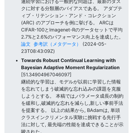
連続学習における一般的な問題は、最新のタス
クに対する分類層のバイアスである。 アダプテ
ィブ・リテンション・アンド・コレクション
(ARC) のアプローチを例に挙げる。 ARCは
CIFAR-100とImagenet-Rのデータセットで平均
2.7%と2.6%のパフォーマンス向上を達成した。
論文
参考訳（メタデータ）
(2024-05-
23T08:43:09Z)
Towards Robust Continual Learning with
Bayesian Adaptive Moment Regularization
[51.34904967046097]
継続的な学習は、モデルが以前に学習した情報
を忘れてしまう破滅的な忘れ込みの課題を克服
しようとする。 本稿では,パラメータ成長の制約
を緩和し,破滅的な忘れを減らし,新しい事前手法
を提案する。 以上の結果から, BAdamは, 単頭
クラスインクリメンタル実験に挑戦する先行手
法に対して, 最先端の性能を達成できることが示
唆された。