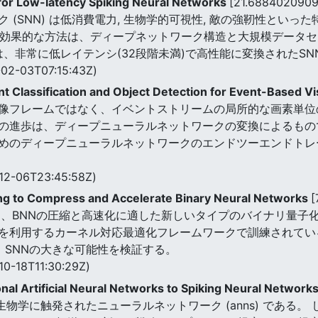
on for Low-latency Spiking Neural Networks
[21.688402090
(SNN) は低消費電力, 生物学的可視性, 敵の強靭性といった
も効果的な方法は、ディープネットワーク構造と大規模データ
稿では、非常に低レイテンシ(32段階未満)で高性能に変換された
02-03T07:15:43Z)
t Classification and Object Detection for Event-Based V
像フレームではなく、イベントストリームの局所的な画素単位
の進歩は、ディープニューラルネットワークの変換によるもの
めのディープニューラルネットワークのエンドツーエンドトレ
12-06T23:45:58Z)
ing to Compress and Accelerate Binary Neural Networks
[
rks (SNN) は、BNNの圧縮と高速化に適した新しいタイプのバイナ
を利用するカーネル対応最適化フレームワークで訓練されてい
、SNNの大きな可能性を検証する。
10-18T11:30:29Z)
al Artificial Neural Networks to Spiking Neural Network
ks (snns) は生物学に触発されたニューラルネットワーク (anns)