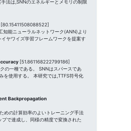
手法は,SNNのエネルギーとメモリの制限
s
[80.15411508088522]
知能ニューラルネットワーク(ANN)より
びレイヤワイズ学習フレームワークを提案す
Accuracy
[51.861168222799186]
ットワークの一種である。 SNNはスパースであ
使用する。 本研究では,TTFS符号化
dent Backpropagation
層SNNのための計算効率のよいトレーニング手法
ムステップで達成し、同様の精度で変換された