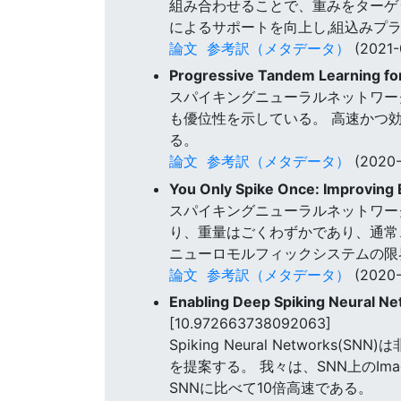
組み合わせることで、重みをターゲッ
によるサポートを向上し,組込みプ
論文
参考訳（メタデータ）
(2021-
Progressive Tandem Learning for
スパイキングニューラルネットワーク
も優位性を示している。 高速かつ効
る。
論文
参考訳（メタデータ）
(2020-
You Only Spike Once: Improving
スパイキングニューラルネットワーク(英:
り、重量はごくわずかであり、通常
ニューロモルフィックシステムの限
論文
参考訳（メタデータ）
(2020-
Enabling Deep Spiking Neural N
[10.972663738092063]
Spiking Neural Netwo
を提案する。 我々は、SNN上のIm
SNNに比べて10倍高速である。