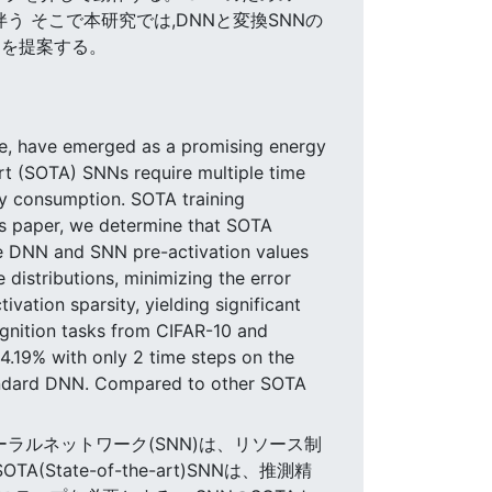
う そこで本研究では,DNNと変換SNNの
ムを提案する。
ime, have emerged as a promising energy
rt (SOTA) SNNs require multiple time
rgy consumption. SOTA training
is paper, we determine that SOTA
the DNN and SNN pre-activation values
 distributions, minimizing the error
ation sparsity, yielding significant
ognition tasks from CIFAR-10 and
4.19% with only 2 time steps on the
andard DNN. Compared to other SOTA
ーラルネットワーク(SNN)は、リソース制
te-of-the-art)SNNは、推測精