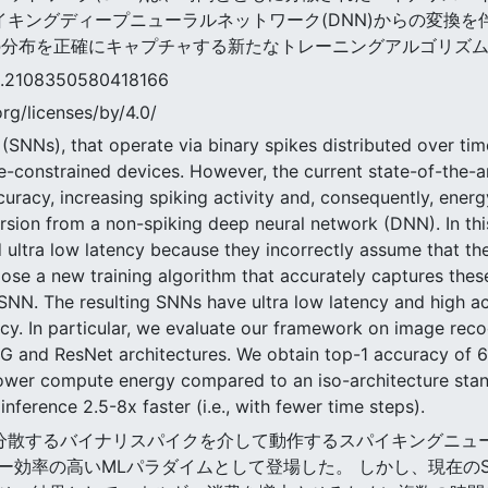
イキングディープニューラルネットワーク(DNN)からの変換を伴
の分布を正確にキャプチャする新たなトレーニングアルゴリズ
08350580418166
rg/licenses/by/4.0/
 (SNNs), that operate via binary spikes distributed over t
e-constrained devices. However, the current state-of-the-a
curacy, increasing spiking activity and, consequently, ene
rsion from a non-spiking deep neural network (DNN). In th
d ultra low latency because they incorrectly assume that 
ose a new training algorithm that accurately captures these
. The resulting SNNs have ultra low latency and high activ
cy. In particular, we evaluate our framework on image rec
G and ResNet architectures. We obtain top-1 accuracy of 6
lower compute energy compared to an iso-architecture st
ference 2.5-8x faster (i.e., with fewer time steps).
かけて分散するバイナリスパイクを介して動作するスパイキングニュ
の高いMLパラダイムとして登場した。 しかし、現在のSOTA(Sta