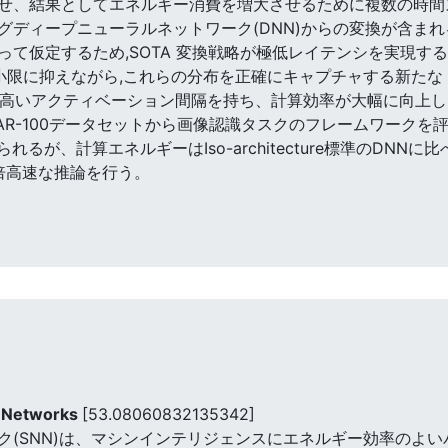
せ、結果としてエネルギー消費を増大させるために複数の時間ステ
ィープニューラルネットワーク(DNN)からの変換が含まれる。 
て仮定するため,SOTA 変換戦略が極低レイテンシを実現す
最小限に抑えながら,これらの分布を正確にキャプチャする新た
高いアクティベーション間隔を持ち、計算効率が大幅に向上した。 
IFAR-100データセットから画像認識タスクのフレームワークを評価
られるが、計算エネルギーはIso-architecture標準のDNNに比
8倍高速な推論を行う。
l Networks
[53.08060832135342]
ク(SNN)は、マシンインテリジェンスにエネルギー効率のよい