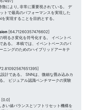
967497]
特徴により, 非常に重要視されている。 デ
セットで最高のパフォーマンスを実現した
SNNを実現することを目的とする。
ision
[64.71260357476602]
の明るさ変化を符号化する。 イベントベ
である。 本稿では、イベントベースのパ
ーニングのためのハイブリッドアーキテ
72.81092567651395]
リ量子化設計である。 SNNは、微細な畳み込みカ
る。 ビジュアル認識ベンチマークの実験
s
[0.0]
 である。 しきい値バランスとソフトリセット機構を