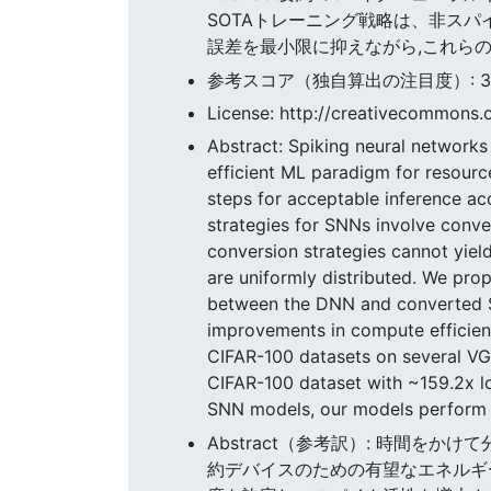
SOTAトレーニング戦略は、非スパ
誤差を最小限に抑えながら,これら
参考スコア（独自算出の注目度）: 3.21
License: http://creativecommons.o
Abstract: Spiking neural networks
efficient ML paradigm for resourc
steps for acceptable inference ac
strategies for SNNs involve conve
conversion strategies cannot yiel
are uniformly distributed. We prop
between the DNN and converted SNN
improvements in compute efficien
CIFAR-100 datasets on several VG
CIFAR-100 dataset with ~159.2x 
SNN models, our models perform in
Abstract（参考訳）: 時間を
約デバイスのための有望なエネルギー効率