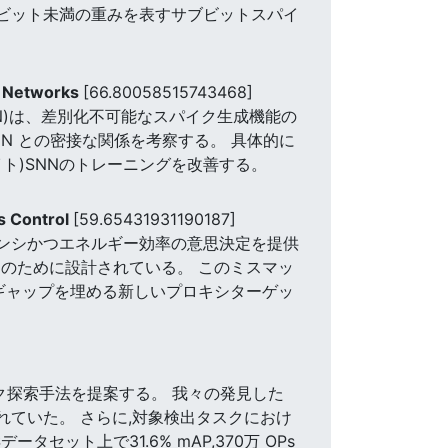
1ビット未満の重みを表すサブビットスパイ
al Networks
[66.80058515743468]
N)は、差別化不可能なスパイク生成機能の
NN との密接な関係を考察する。 具体的に
ト)SNNのトレーニングを改善する。
s Control
[59.65431931190187]
テンシかつエネルギー効率の意思決定を提供
)のために設計されている。 このミスマッ
のギャップを埋める新しいプロキシターゲッ
ク探索手法を提案する。 我々の発見した
れていた。 さらに,対象検出タスクにおけ
ット上で31.6% mAP,370万 OPs