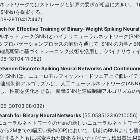
模ネットワークではストレージと計算の要求が相当に大きい。 
$NNs)を提案する。
09-29T04:17:44Z)
ch for Effective Training of Binary-Weight Spiking Neur
ネットワーク(SNN)とバイナリニューラルネットワーク(BN
クプロパゲーションプロセスの解析を通じて, SNN の力学とB
知識蒸留に基づくトレーニング技術を活用し、(バイナリウェイ
08-18T04:11:06Z)
Between Discrete Spiking Neural Networks and Continuou
ク(SNN)は、ニューロモルフィックハードウェア上で低レイ
連続制御アルゴリズムは、人工ニューラルネットワーク(ANN
にし、性能を劣化させる。 離散SNNと連続制御アルゴリズム
05-30T03:08:03Z)
earch for Binary Neural Networks
[55.058512316210056]
二元ニューラルネットワークのための新しいニューラルネットワー
から2Mまでの幅広い操作(OP)において、以前のBNNよりも優
るとともに,探索されたBNNを用いたバイナリ検出器は,MSデータセ