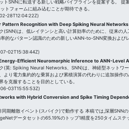
トSNNに転送する新しい戦略パイプラインを提案する。 提案
ラットフォームに組み込むことが期待できる。
02-28T12:04:22Z)
 Pattern Recognition with Deep Spiking Neural Network
(SNN)は、低レイテンシと高い計算効率のために、従来の人工
率的なパターン認識のための新しいANN-to-SNN変換およ
07-02T15:38:44Z)
 Energy-Efficient Neuromorphic Inference to ANN-Level 
 Spiking Neural Networks、SNN)は、神経型ネ
、より電力集約的な乗算および累積演算の代わりに追加操作のみを
界を克服することを目的としている。
06-03T15:55:53Z)
etworks with Hybrid Conversion and Spike Timing Depen
rks(SNN)は非同期離散イベント(スパイク)で動作する 本稿では,深
ageNetデータセットの65.19%のトップ1精度を250タイ