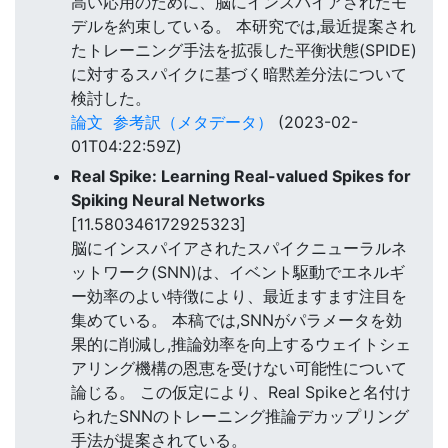
高い応用のために、脳にインスパイアされたモ
デルを約束している。 本研究では,最近提案され
たトレーニング手法を拡張した平衡状態(SPIDE)
に対するスパイクに基づく暗黙差分法について
検討した。
論文
参考訳（メタデータ）
(2023-02-
01T04:22:59Z)
Real Spike: Learning Real-valued Spikes for
Spiking Neural Networks
[11.580346172925323]
脳にインスパイアされたスパイクニューラルネ
ットワーク(SNN)は、イベント駆動でエネルギ
ー効率のよい特徴により、最近ますます注目を
集めている。 本稿では,SNNがパラメータを効
果的に削減し,推論効率を向上するウェイトシェ
アリング機構の恩恵を受けない可能性について
論じる。 この仮定により、Real Spikeと名付け
られたSNNのトレーニング推論デカップリング
手法が提案されている。