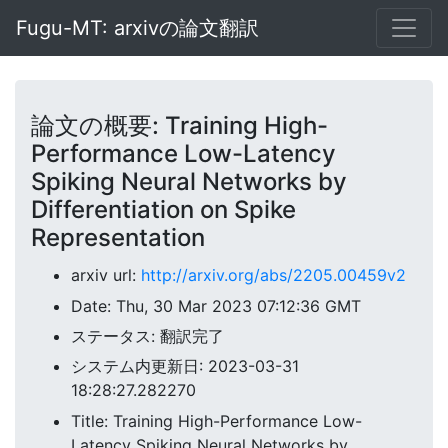
Fugu-MT: arxivの論文翻訳
論文の概要: Training High-
Performance Low-Latency
Spiking Neural Networks by
Differentiation on Spike
Representation
arxiv url:
http://arxiv.org/abs/2205.00459v2
Date: Thu, 30 Mar 2023 07:12:36 GMT
ステータス: 翻訳完了
システム内更新日: 2023-03-31
18:28:27.282270
Title: Training High-Performance Low-
Latency Spiking Neural Networks by