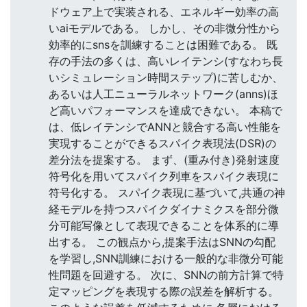
ドウェア上で実装される、エネルギー効率の高
いaiモデルである。 しかし、その非微分性から
効率的にsnsを訓練することは困難である。 既
存の手法の多くは、高いレイテンシ(すなわち長
いシミュレーション時間ステップ)に苦しむか、
あるいは人工ニューラルネットワーク(anns)ほ
ど高いパフォーマンスを達成できない。 本稿で
は、低レイテンシでANNと競合する高い性能を
実現することができるスパイク表現法(DSR)の
差分法を提案する。 まず、(重み付き)発射速度
符号化を用いてスパイク列車をスパイク表現に
符号化する。 スパイク表現に基づいて,共通の神
経モデルを持つスパイクダイナミクスを部分微
分可能写像として表現できることを体系的に導
出する。 この観点から,提案手法はSNNの勾配
を学習し,SNN訓練における一般的な非微分可能
性問題を回避する。 次に、SNNの前方計算で特
定マッピングを表現する際の誤差を解析する。