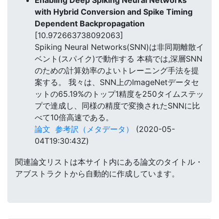
Enabling Deep Spiking Neural Networks
with Hybrid Conversion and Spike Timing
Dependent Backpropagation
[10.972663738092063]
Spiking Neural Networks(SNN)は非同期離散イ
ベント(スパイク)で動作する 本稿では,深層SNN
のための計算効率のよいトレーニング手法を提
案する。 我々は、SNN上のImageNetデータセ
ットの65.19%のトップ1精度を250タイムステッ
プで達成し、同様の精度で変換されたSNNに比
べて10倍高速である。
論文
参考訳（メタデータ）
(2020-05-
04T19:30:43Z)
関連論文リストは本サイト内にある論文のタイトル・
アブストラクトから自動的に作成しています。