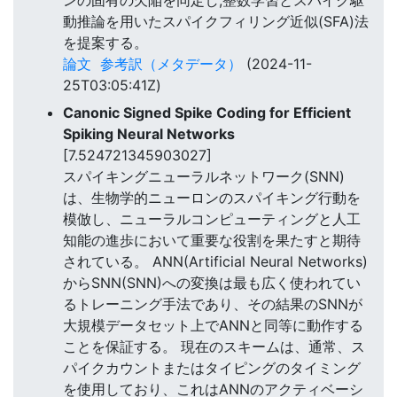
ンの固有の欠陥を同定し,整数学習とスパイク駆
動推論を用いたスパイクフィリング近似(SFA)法
を提案する。
論文
参考訳（メタデータ）
(2024-11-
25T03:05:41Z)
Canonic Signed Spike Coding for Efficient
Spiking Neural Networks
[7.524721345903027]
スパイキングニューラルネットワーク(SNN)
は、生物学的ニューロンのスパイキング行動を
模倣し、ニューラルコンピューティングと人工
知能の進歩において重要な役割を果たすと期待
されている。 ANN(Artificial Neural Networks)
からSNN(SNN)への変換は最も広く使われてい
るトレーニング手法であり、その結果のSNNが
大規模データセット上でANNと同等に動作する
ことを保証する。 現在のスキームは、通常、ス
パイクカウントまたはタイピングのタイミング
を使用しており、これはANNのアクティベーシ