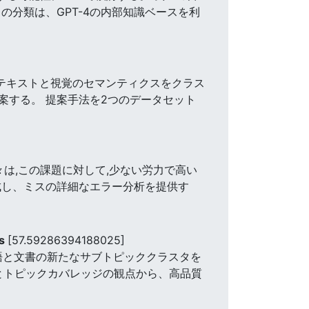
分類は、GPT-4の内部知識ベースを利
案する。 テキストと視覚のセマンティクスをクラス
案する。 提案手法を2つのデータセット
は,この課題に対して,少ない労力で高い
成し、ミスの詳細なエラー分析を提供す
rs
[57.59286394188025]
用語と文書の新たなサブトピッククラスタを
性とトピックカバレッジの観点から、高品質