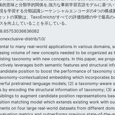
の意味的意味と分類学的関係を,強力な事前学習言語モデルに基づい
現を学習する分類認識シーケンシャルエンコーダの4つの構成
ットの実験は、TaxoEnrichがすべての評価指標の中で最
スを向上していることを示している。
5753036636082
nonexclusive-distrib/1.0/
tal to many real-world applications in various domains, se
easing volume of new concepts needed to be organized as t
xisting taxonomy with new concepts. In this paper, we pr
tively leverages both semantic features and structural in
 candidate position to boost the performance of taxonomy c
) taxonomy-contextualized embedding which incorporates b
erful pretrained language models; (2) a taxonomy-aware s
s by encoding the structural information of taxonomy; (3)
iblings to augment candidate position representations bas
sition matching model which extends existing work with ou
ments on four large real-world datasets from different do
valuation metrics and outperforms previous state-of-the-a