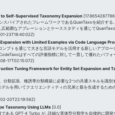
to Self-Supervised Taxonomy Expansion
[17.865428778
パイアされたフレームワークであるQuanTaxoを紹介する。 
,広範囲なアブレーションとケーススタディを通じてQuanTax
01-23T18:40:02Z)
Expansion with Limited Examples via Code Language Pr
ド言語プロンプトを通じて大きな言語モデルを活用する新しいアプロ
cCodeTaxoはすべての評価指標に対して一貫して優れたパフ
08-17T02:15:07Z)
ruction Tuning Framework for Entity Set Expansion and 
、分類拡張、種誘導分類構築に必要な2つの共通スキルを識別
語モデルを用いてクエリエンティティの兄弟と親を生成するため
02-20T22:19:56Z)
 Type Taxonomy Using LLMs
[0.0]
復である GPT-4 Turbo が, 詳細な実体型分類学を自律的