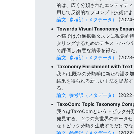
的は、広く分類されたエンティティ
用して反復的なプロンプト技術によ
論文
参考訳（メタデータ）
(2024-
Towards Visual Taxonomy Expa
本稿では,分類拡張タスクに視覚的特徴を導
タリングするためのテキストハイパ
で評価し,有意な結果を得た。
論文
参考訳（メタデータ）
(2023-
Taxonomy Enrichment with Text 
我々は,既存の分類学に新たな語を
結果を得られる新しい手法を提案す
る。
論文
参考訳（メタデータ）
(2022-
TaxoCom: Topic Taxonomy Complet
我々はTaxoComというトピック
発見する。 2つの実世界のデータセ
なトピック分類を生成するだけでな
論文
参考訳（メタデータ）
(2022-