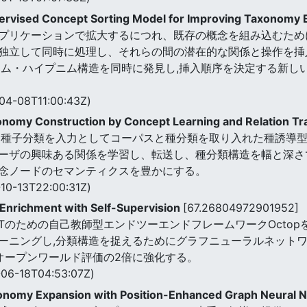
pervised Concept Sorting Model for Improving Taxonomy
プリケーションで拡大するにつれ、既存の概念を組み込むため
独立して同時に処理し、それらの間の潜在的な関係と操作を挿
ニム・ハイプニム構造を同時に発見し,挿入順序を決定する新し
04-08T11:00:43Z)
onomy Construction by Concept Learning and Relation Tr
た種子分類を入力としてコーパスと種分類を取り入れた種誘導型
ーザの興味ある関係を学習し、転送し、種分類構造を幅と深さ
念ノードのセマンティクスを豊かにする。
10-13T22:00:31Z)
Enrichment with Self-Supervision
[67.26804972901952]
のための自己教師型エンドツーエンドフレームワークOctop
ーニングし,分類構造を捉えるためにグラフニューラルネットワー
、オープンワールド評価の2倍に強化する。
06-18T04:53:07Z)
onomy Expansion with Position-Enhanced Graph Neural 