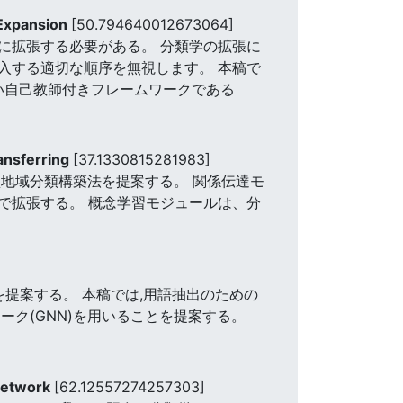
 Expansion
[50.794640012673064]
に拡張する必要がある。 分類学の拡張に
入する適切な順序を無視します。 本稿で
い自己教師付きフレームワークである
ansferring
[37.1330815281983]
地域分類構築法を提案する。 関係伝達モ
で拡張する。 概念学習モジュールは、分
を提案する。 本稿では,用語抽出のための
ク(GNN)を用いることを提案する。
Network
[62.12557274257303]