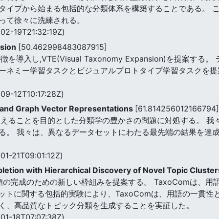
タイプから始まる包括的な分類体系を構築することである。 この
って徐々に洗練される。
02-19T21:32:19Z)
nsion
[50.462998483087915]
入し,VTE(Visual Taxonomy Expansion)を提
ーネミー学習タスクとビジュアルプロトタイプ学習タスクを提
09-12T10:17:28Z)
and Graph Vector Representations
[61.814256012166794]
加えることを目的とした分類学の豊かさの問題に対処する。 我々
る。 我々は、異なるデータセットにわたる最先端の結果を達
01-21T09:01:12Z)
ion with Hierarchical Discovery of Novel Topic Cluste
分類の完成のための新しい枠組みを提案する。 TaxoComは、
ットに関する包括的実験により、TaxoComは、用語の一貫
く、高品質なトピック分類を生成することを実証した。
01-18T07:07:38Z)