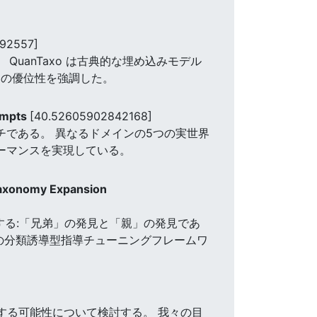
692557]
QuanTaxo は古典的な埋め込みモデル
oの優位性を強調した。
ompts
[40.52605902842168]
ーチである。 異なるドメインの5つの実世界
ォーマンスを実現している。
Taxonomy Expansion
する:「兄弟」の発見と「親」の発見であ
の分類誘導型指導チューニングフレームワ
に開発する可能性について検討する。 我々の目