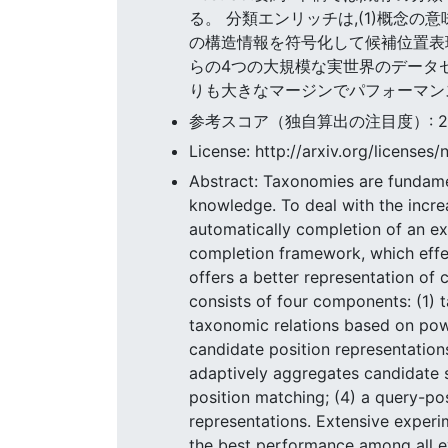
る。 分類エンリッチは,(1)概念
の構造情報を符号化して候補位置表
らの4つの大規模な実世界のデータセ
りも大きなマージンでパフォーマン
参考スコア（独自算出の注目度）: 28.6
License: http://arxiv.org/licenses/
Abstract: Taxonomies are fundamen
knowledge. To deal with the incr
automatically completion of an e
completion framework, which effec
offers a better representation of
consists of four components: (1
taxonomic relations based on pow
candidate position representation
adaptively aggregates candidate s
position matching; (4) a query-po
representations. Extensive experi
the best performance among all e