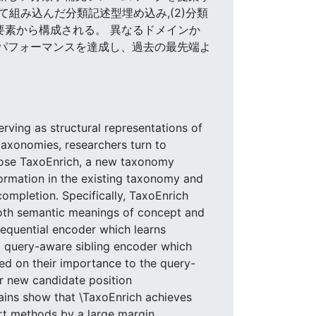
て組み込んだ分類記述型埋め込み,(2)分類
要素から構成される。 異なるドメインか
高のパフォーマンスを達成し、過去の最先端よ
rving as structural representations of
axonomies, researchers turn to
opose TaxoEnrich, a new taxonomy
formation in the existing taxonomy and
ompletion. Specifically, TaxoEnrich
oth semantic meanings of concept and
equential encoder which learns
 a query-aware sibling encoder which
ed on their importance to the query-
r new candidate position
mains show that \TaxoEnrich achieves
rt methods by a large margin.