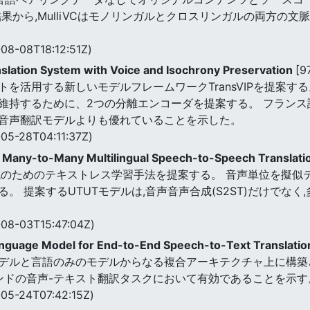
果から,MulliVCはモノリンガルとクロスリンガルの両方の文
08-08T18:12:51Z)
slation System with Voice and Isochrony Preservation
[9
を活用する新しいモデルフレームワークTransVIPを提案す
維持するために、2つの分離エンコーダを提案する。 フラン
音声翻訳モデルよりも優れていることを示した。
05-28T04:11:37Z)
for Many-to-Many Multilingual Speech-to-Speech Translat
成のためのテキストレス学習手法を提案する。 音声単位を擬似
 提案するUTUTモデルは,音声音声合成(S2ST)だけでなく,
。
08-03T15:47:04Z)
guage Model for End-to-End Speech-to-Text Translati
デルと言語のみのモデルからなる複合アーキテクチャ上に構築さ
エンドの音声-テキスト翻訳タスクにおいて有効であることを示す
05-24T07:42:15Z)