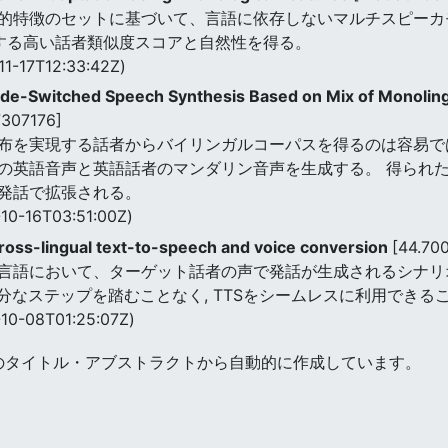
的特徴のセットに基づいて、言語に依存しないマルチスピーカモ
する高い話者類似度スコアと自然性を得る。
11-17T12:33:42Z)
ode-Switched Speech Synthesis Based on Mix of Monolin
307176]
布を実現する話者からバイリンガルコーパスを得るのは容易で
英語音声と英語話者のマンダリン音声を生成する。 得られたバイリ
発話で拡張される。
10-16T03:51:00Z)
cross-lingual text-to-speech and voice conversion
[44.70
言語において、ターゲット話者の声で発話が生成されるシナリオ
余分なステップを踏むことなく, TTSをシームレスに利用できる
10-08T01:25:07Z)
のタイトル・アブストラクトから自動的に作成しています。