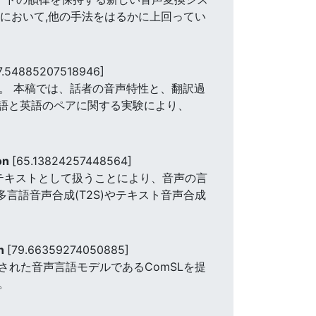
脈において,他の手法をはるかに上回ってい
7.54885207518946]
る。 本稿では、話者の音声特性と、翻訳過
ス語と英語のペアに関する実験により、
ion
[65.13824257448564]
テキストとして扱うことにより、音声の言
多言語音声合成(T2S)やテキスト音声合成
on
[79.66359274050885]
れた音声言語モデルであるComSLを提
。