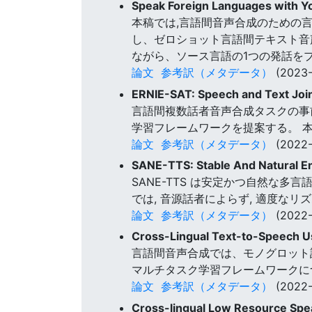
Speak Foreign Languages with Y
本稿では,言語間音声合成のための言語
し、ゼロショット言語間テキスト音
ながら、ソース言語の1つの発話を
論文
参考訳（メタデータ）
(2023-
ERNIE-SAT: Speech and Text Join
言語間複数話者音声合成タスクの事
学習フレームワークを提案する。 
論文
参考訳（メタデータ）
(2022-
SANE-TTS: Stable And Natural E
SANE-TTS は安定かつ自然な多
では, 音源話者によらず, 適度な
論文
参考訳（メタデータ）
(2022-
Cross-Lingual Text-to-Speech Us
言語間音声合成では、モノグロット
マルチタスク学習フレームワークに
論文
参考訳（メタデータ）
(2022-
Cross-lingual Low Resource Spe