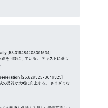
ally
[58.019484208091534]
転送を可能にしている。 テキストに基づ
。
Generation
[25.82932373649325]
声合成の品質が大幅に向上する。 さまざまな
。
コードの韻律を保持する新しい音声変換シス