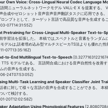
our Own Voice: Cross-Lingual Neural Codec Language M
間ニューラルネットワークモデル VALL-E X を提案する。 V
声合成やゼロショット音声音声音声翻訳タスクに応用できる。
プロンプトとして、ターゲット言語で高品質な音声を生成する
03-07T14:31:55Z)
t Pretraining for Cross-Lingual Multi-Speaker Text-to-
前学習法を拡張した。 本稿では,スペクトルと音素をランダム
本モデルは,話者埋め込み型マルチスピーカTS法よりも優れた性
11-07T13:35:16Z)
nd-to-End Multilingual Text-to-Speech
[0.3277163122167
言語 TTS モデルである。 言語間合成における音声自然性を改
リズムの音声を生成する。
06-24T07:53:05Z)
ing Multi-Task Learning and Speaker Classifier Joint Tra
話者に対して様々な言語の音声を合成することができる。 本稿
ついて検討する。
01-20T12:02:58Z)
aker Adaptation Using Phonological Features
[2.8080708