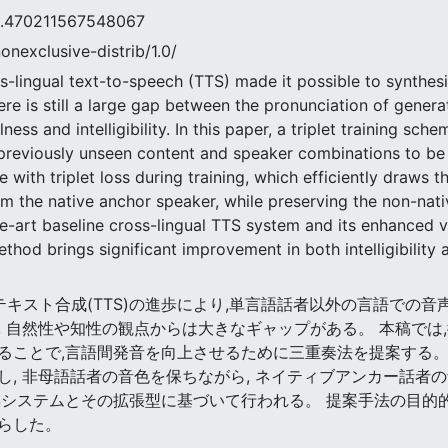
0211567548067
nonexclusive-distrib/1.0/
s-lingual text-to-speech (TTS) made it possible to synthes
re is still a large gap between the pronunciation of genera
ness and intelligibility. In this paper, a triplet training s
 previously unseen content and speaker combinations to be
e with triplet loss during training, which efficiently draws 
om the native anchor speaker, while preserving the non-nat
-art baseline cross-lingual TTS system and its enhanced var
hod brings significant improvement in both intelligibility 
言語間テキスト合成(TTS)の進歩により,単言語話者以外の言語での
, 自然性や知性の観点からは大きなギャップがある。 本稿では
ることで,言語間発音を向上させるために三重奏法を提案する。 
, 非母語話者の音色を保ちながら, ネイティブアンカー話者
Sシステムとその拡張型に基づいて行われる。 提案手法の目的的
らした。