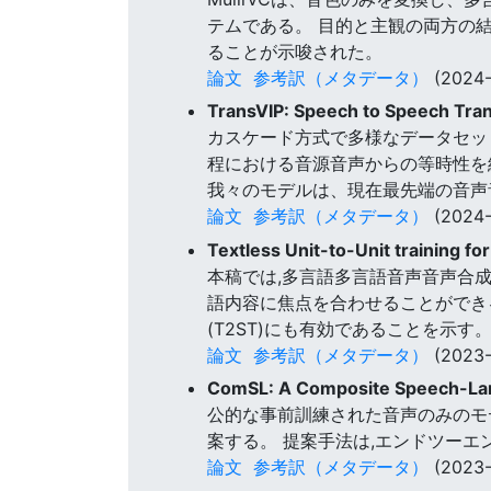
テムである。 目的と主観の両方の結
ることが示唆された。
論文
参考訳（メタデータ）
(2024-
TransVIP: Speech to Speech Tran
カスケード方式で多様なデータセット
程における音源音声からの等時性を
我々のモデルは、現在最先端の音声
論文
参考訳（メタデータ）
(2024-
Textless Unit-to-Unit training 
本稿では,多言語多言語音声音声合
語内容に焦点を合わせることができる。
(T2ST)にも有効であることを示す
論文
参考訳（メタデータ）
(2023-
ComSL: A Composite Speech-Lan
公的な事前訓練された音声のみのモ
案する。 提案手法は,エンドツー
論文
参考訳（メタデータ）
(2023-