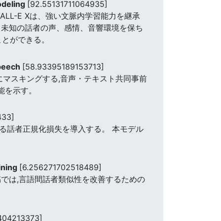
odeling
[92.55131711064935]
ALL-E Xは、強い文脈内学習能力を継承
 未知の話者の声、感情、音響環境を保ち
ことができる。
Speech
[58.93395189153713]
にマスキングする,音声・テキスト共同事前
能を示す。
433]
善する話者正規化損失を導入する。 本モデル
ining
[6.256271702518489]
では,言語間話者類似性を改善するための
404213373]