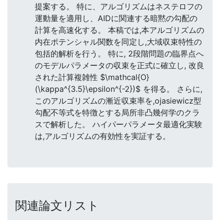
提案する。 特に、アルゴリズムはネステロフの
運動量を適用し、AIDに関連する暗黙の勾配の
計算を高速化する。 本稿では,本アルゴリズムの
内在ポテンシャル関数を同定し,大域収束特性の
包括的解析を行う。 特に, 2段階問題の臨界点へ
のモデルパラメータの収束を正式に確立し, 改良
された計算複雑性 $\mathcal{O}
(\kappa^{3.5}\epsilon^{-2})$ を得る。 さらに,
このアルゴリズムの漸近収束率を,ojasiewicz型
勾配不等式を特徴とする局所非凸幾何学のクラ
スで解析した。 ハイパーパラメータ最適化実験
は,アルゴリズムの有効性を実証する。
関連論文リスト