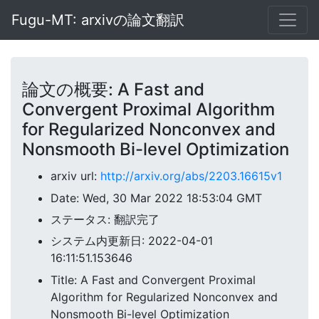
Fugu-MT: arxivの論文翻訳
論文の概要: A Fast and
Convergent Proximal Algorithm
for Regularized Nonconvex and
Nonsmooth Bi-level Optimization
arxiv url:
http://arxiv.org/abs/2203.16615v1
Date: Wed, 30 Mar 2022 18:53:04 GMT
ステータス: 翻訳完了
システム内更新日: 2022-04-01
16:11:51.153646
Title: A Fast and Convergent Proximal
Algorithm for Regularized Nonconvex and
Nonsmooth Bi-level Optimization