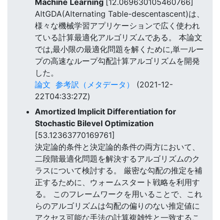
Machine Learning
[12.069630105460766]
AltGDA(Alternating Table-descentascent)は、
様々な機械学習アプリケーションで広く使われ
ている計算最適化アルゴリズムである。 本論文
では,最小限の最適化問題を解くために,単一ルー
プの高速なループ勾配計算アルゴリズムを開発
した。
論文
参考訳（メタデータ）
(2021-12-
22T04:33:27Z)
Amortized Implicit Differentiation for
Stochastic Bilevel Optimization
[53.12363770169761]
決定論的条件と決定論的条件の両方において、
二段階最適化問題を解決するアルゴリズムのク
ラスについて検討する。 厳密な勾配の推定を補
正するために、ウォームスタート戦略を利用す
る。 このフレームワークを用いることで、これ
らのアルゴリズムは勾配の偏りのない推定値に
アクセス可能な手法の計算複雑性と一致するこ