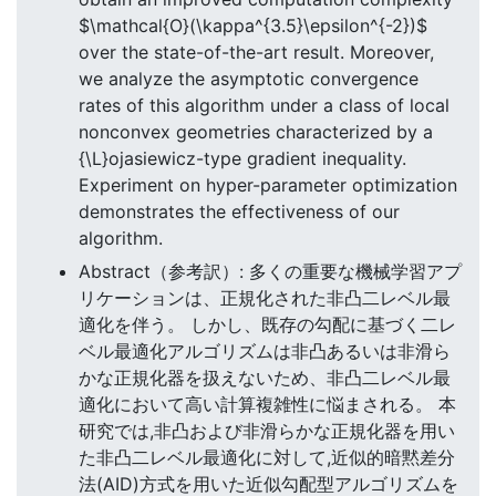
$\mathcal{O}(\kappa^{3.5}\epsilon^{-2})$
over the state-of-the-art result. Moreover,
we analyze the asymptotic convergence
rates of this algorithm under a class of local
nonconvex geometries characterized by a
{\L}ojasiewicz-type gradient inequality.
Experiment on hyper-parameter optimization
demonstrates the effectiveness of our
algorithm.
Abstract（参考訳）: 多くの重要な機械学習アプ
リケーションは、正規化された非凸二レベル最
適化を伴う。 しかし、既存の勾配に基づく二レ
ベル最適化アルゴリズムは非凸あるいは非滑ら
かな正規化器を扱えないため、非凸二レベル最
適化において高い計算複雑性に悩まされる。 本
研究では,非凸および非滑らかな正規化器を用い
た非凸二レベル最適化に対して,近似的暗黙差分
法(AID)方式を用いた近似勾配型アルゴリズムを