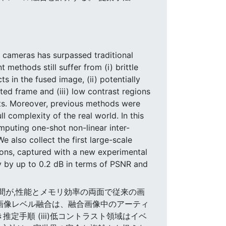
 cameras has surpassed traditional
ethods still suffer from (i) brittle
ts in the fused image, (ii) potentially
ted frame and (iii) low contrast regions
cts. Moreover, previous methods were
 complexity of the real world. In this
mputing one-shot non-linear inter-
 also collect the first large-scale
ions, captured with a new experimental
y by up to 0.2 dB in terms of PSNR and
補間が,性能とメモリ効率の両面で従来の画
性画像レベル融合は、融合画像中のアーティ
定手順 (iii)低コントラスト領域はイベ