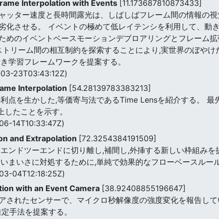
Frame Interpolation with Events
[11.173687810873433]
ャッター速度と長時間露光は、しばしばフレーム間の情報の視
劣化させる。 イベントの極めて低レイテンシを利用して、動
ためのイベントベースモーションデブロアリングとフレーム拡
トストリーム間の相互制約を探索することにより,実世界のぼや
付き学習フレームワークを提案する。
03-23T03:43:12Z)
ame Interpolation
[54.28139783383213]
利点を生かした,等価寄与法であるTime Lensを紹介する。
B向上したことを示す。
06-14T10:33:47Z)
on and Extrapolation
[72.3254384191509]
をエンドツーエンドに切り離し,補間し,外挿する新しい枠組みを
あいまいさに対処するために,単純で効果的なフローベースルー
03-04T12:18:25Z)
ation with an Event Camera
[38.92408855196647]
アされたセンサーで、マイクロ秒解像度の強度変化を報告してい
推定手法を提案する。