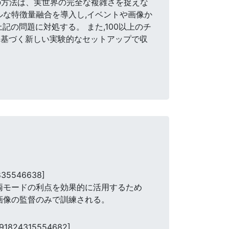
の方法は、実世界の完全な複雑さを捉えな
ルな特徴量融合を導入し,イベントや画像か
の問題に対処する。 また,100以上のチ
に基づく新しい実験的なセットアップで収
835546638]
 両モードの利点を効果的に活用するため
画像の監督のみで訓練される。
.91824315554682]