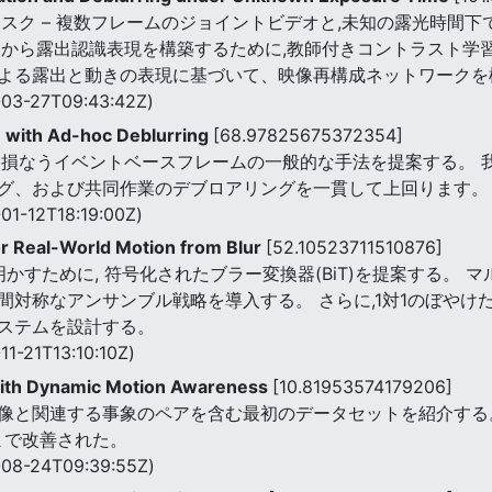
スク – 複数フレームのジョイントビデオと,未知の露光時間下で
ムから露出認識表現を構築するために,教師付きコントラスト学
よる露出と動きの表現に基づいて、映像再構成ネットワークを
03-27T09:43:42Z)
n with Ad-hoc Deblurring
[68.97825675372354]
を損なうイベントベースフレームの一般的な手法を提案する。 
グ、および共同作業のデブロアリングを一貫して上回ります。
01-12T18:19:00Z)
or Real-World Motion from Blur
[52.10523711510876]
明かすために, 符号化されたブラー変換器(BiT)を提案する。
間対称なアンサンブル戦略を導入する。 さらに,1対1のぼやけ
ステムを設計する。
11-21T13:10:10Z)
with Dynamic Motion Awareness
[10.81953574179206]
像と関連する事象のペアを含む最初のデータセットを紹介する。
dBまで改善された。
08-24T09:39:55Z)