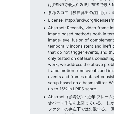
は,PSNRで最大0.2dB,LPIPS
参考スコア（独自算出の注目度）: 47.5
License: http://arxiv.org/licenses/
Abstract: Recently, video frame i
image-based methods both in terms
image-level fusion of complementary
temporally inconsistent and ineffi
that do not trigger events, and t
only tested on datasets consisting
work, we address the above proble
frame motion from events and imag
events and frames dataset consist
setup based on a beamsplitter. W
up to 15% in LPIPS score.
Abstract（参考訳）: 近年
像ベース手法を上回っている。 しか
ファクトの存在下では失敗する。 (i