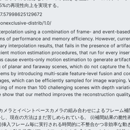
で最大15%の再現性向上を実現する。
7998625129672
nonexclusive-distrib/1.0/
nterpolation using a combination of frame- and event-based
 of performance and memory efficiency. However, current m
 interpolation results, that fails in the presence of artifac
cient motion estimation procedures, that run for every inser
hus cause events-only motion estimation to generate artifa
 of planar and faraway scenes, which do not capture the full
ms by introducing multi-scale feature-level fusion and co
es, which can be efficiently sampled for image warping. We
ing of more than 100 challenging scenes with depth variat
e show that our method improves the reconstruction qualit
,フレームカメラとイベントベースカメラの組み合わせによるフレーム
し、現在の方法はまだ苦しめられている。 (i)補間結果の脆
i)挿入フレーム毎に実行される時間的に不整合かつ非効率な動き推