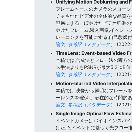
Unifying Motion Deblurring and 
フレームベースのカメラのスローシ
チャされたビデオの全体的な品質を
容易にする、ぼやけたビデオ強調の
やけたフレーム,潜入画像,イベン
レーニングを可能にする,自己教師
論文
参考訳（メタデータ）
(2022-
TimeLens: Event-based Video Fr
本稿では,合成法とフロー法の両方の
ス手法よりもPSNRが最大5.21d
論文
参考訳（メタデータ）
(2021-
Motion-blurred Video Interpolati
本稿では,映像から鮮明なフレーム
ーレンスを確保し,潜在的な時間的
論文
参考訳（メタデータ）
(2021-
Single Image Optical Flow Estim
イベントカメラはバイオインスパイ
けた)とイベントに基づく光フロー