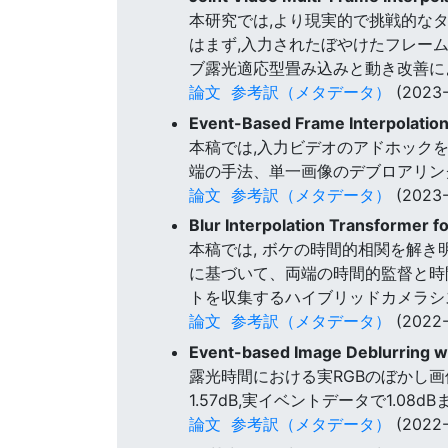
本研究では,より現実的で挑戦的なタ
はまず,入力されたぼやけたフレー
ブ露光適応型畳み込みと動き改善に
論文
参考訳（メタデータ）
(2023-
Event-Based Frame Interpolatio
本稿では,入力ビデオのアドホック
端の手法、単一画像のデブロアリン
論文
参考訳（メタデータ）
(2023-
Blur Interpolation Transformer f
本稿では, ボケの時間的相関を解き
に基づいて、両端の時間的監督と時
トを収集するハイブリッドカメラシ
論文
参考訳（メタデータ）
(2022-
Event-based Image Deblurring 
露光時間における実RGBのぼかし画
1.57dB,実イベントデータで1.08
論文
参考訳（メタデータ）
(2022-