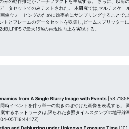
のみの動作推定がアーチファクトを生成する。 さらに、以前
データセットでのみテストされた。 本研究では,マルチスケー
画像ウォーピングのために効率的にサンプリングすることで,上記
ントとフレームのデータセットを収集し,ビームスプリッター
2dB,LPIPSで最大15%の再現性向上を実現する。
namics from A Single Blurry Image with Events
[58.7185
は、同時イベントを伴う単一の動きのぼやけた画像を表現する。
提案するネットワークは,限られた参照タイムスタンプの地平線
04-05T18:44:17Z)
olation and Deblurring under Unknown Exposure Time
[101