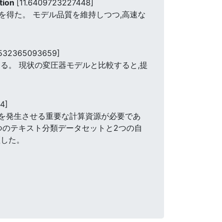
tion
[11.6409723227448]
得た。 モデル品質を維持しつつ,高速な
9532365093659]
る。 現状の変圧器モデルと比較すると,提
4]
トを発生させる重要な計算資源が必要であ
3つのテキスト分類データセットと2つの自
証した。