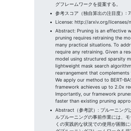
グフレームワークを提案する。
参考スコア（独自算出の注目度）: 74.5
License: http://arxiv.org/licenses/
Abstract: Pruning is an effective
pruning requires retraining the mo
many practical situations. To add
require any retraining. Given a r
model using structured sparsity me
lightweight mask search algorithm 
rearrangement that complements th
We apply our method to BERT-BAS
framework achieves up to 2.0x red
Importantly, our framework prunes
faster than existing pruning approa
Abstract（参考訳）: プルーニ
ルプルーニングの事前作業には、モ
くの実践的な状況での使用が困難に
グプルーニングフレームワークを提