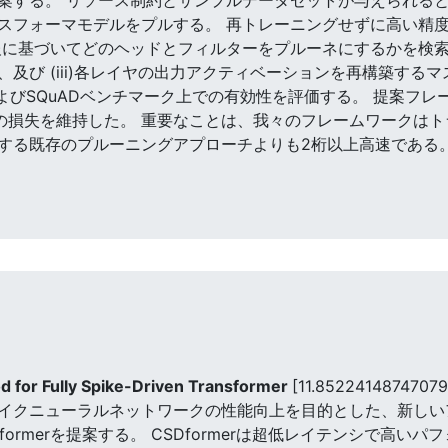
スフォーマモデルをプルする。 再トレーニングせずに高い精度
情報に基づいてどのヘッドとフィルターをプルーネにするかを検索す
び (iii)各レイヤの出力アクティベーションを再構築するマスク
UEおよびSQuADベンチマーク上での有効性を評価する。 提案フレーム
度1%の損失を維持した。 重要なことは、我々のフレームワークはト
する既存のプルーニングアプローチよりも2桁以上高速である
 for Fully Spike-Driven Transformer
[11.85224148747079
イクニューラルネットワークの性能向上を目的とした、新しい
ormerを提案する。 CSDformerは超低レイテンシで高