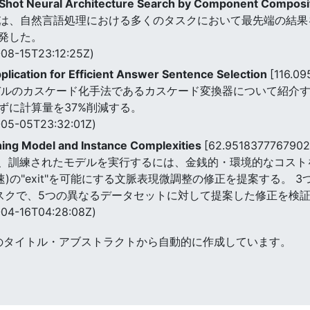
-Shot Neural Architecture Search by Component Composi
は、自然言語処理における多くのタスクにおいて最先端の結果を
発した。
08-15T23:12:25Z)
lication for Efficient Answer Sentence Selection
[116.0
デルのカスケード化手法であるカスケード変換器について紹介す
ずに計算量を37%削減する。
05-05T23:32:01Z)
ching Model and Instance Complexities
[62.9518377767902
ど、訓練されたモデルを実行するには、金銭的・環境的なコス
速)の"exit"を可能にする文脈表現微調整の修正を提案する。 
スクで、5つの異なるデータセットに対して提案した修正を検
04-16T04:28:08Z)
のタイトル・アブストラクトから自動的に作成しています。