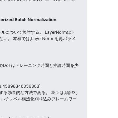
terized Batch Normalization
ついて検討する。 LayerNormはト
本稿では,LayerNorm を再パラメ
でDoTはトレーニング時間と推論時間を少
8.45898846056303]
る効果的な方法である。 我々は,頭部刈
マルチレベル構造化刈り込みフレームワー