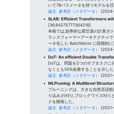
いて7Bパラメータを持つモデルを
論文
参考訳（メタデータ）
(2024-
SLAB: Efficient Transformers wit
[36.84275777364218]
本稿では,効率的な変圧器の計算ボト
ランスフォーマーアーキテクチャで一
ータ化した BatchNorm に段階
論文
参考訳（メタデータ）
(2024-
DoT: An efficient Double Transfo
DoTは、問題を2つのサブタスクに
なくとも50%改善することを示した
論文
参考訳（メタデータ）
(2021-
MLPruning: A Multilevel Struct
プルーニングは、大きな自然言語処
り込み,行刈り,ブロックワイズ刈
クを開発した。
論文
参考訳（メタデータ）
(2021-