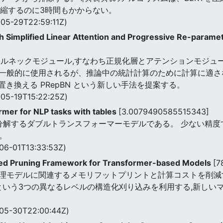
圧縮するのに3時間もかからない。
05-29T22:59:11Z)
h Simplified Linear Attention and Progressive Re-parame
ルネックモジュール,すなわち正規化層とアテンションモジュールに
般的に使用されるが、推論中の統計計算のために計算に適さない。 
的に置き換える PRepBN という新しい手法を提案する。
05-19T15:22:25Z)
rmer for NLP tasks with tables
[3.0079490585515343]
分解するダブルトランスフォーマーモデルである。 少ない精度
。
06-01T13:33:53Z)
ured Pruning Framework for Transformer-based Models
[7
理モデルに関連するメモリフットプリントと計算コストを削減す
りという3つの異なるレベルの構造化刈り込みを利用する,新しい
05-30T22:00:44Z)