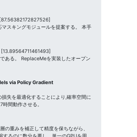
[87.56382172827526]
応マスキングモジュールを提案する。 本手
n
[13.89564711461493]
る。 ReplaceMeを実装したオープン
ls via Policy Gradient
の損失を最適化することにより,確率空間に
.7時間動作させる。
次の層の重みを補正して精度を保ちながら、
縮するのに数分を要し、単一のGPUを用