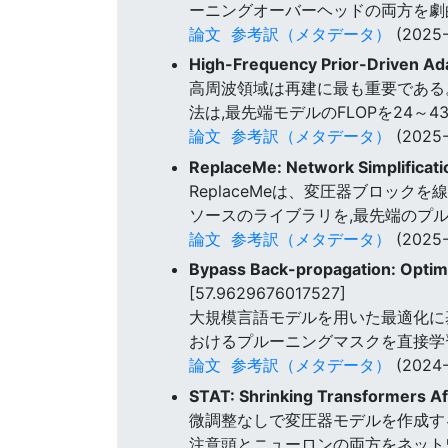
ーニングオーバーヘッドの両方を劇
論文
参考訳（メタデータ）
(2025-
High-Frequency Prior-Driven Ad
高周波領域は再建に最も重要である
法は,最先端モデルのFLOPを24～4
論文
参考訳（メタデータ）
(2025-
ReplaceMe: Network Simplificati
ReplaceMeは、変圧器ブロック
ソースのライブラリを,最先端のプ
論文
参考訳（メタデータ）
(2025-
Bypass Back-propagation: Optimi
[57.9629676017527]
大規模言語モデルを用いた最適化に
おけるプルーニングマスクを直接学習す
論文
参考訳（メタデータ）
(2024-
STAT: Shrinking Transformers Af
微調整なしで変圧器モデルを作成する
注意頭とニューロンの両方をネット