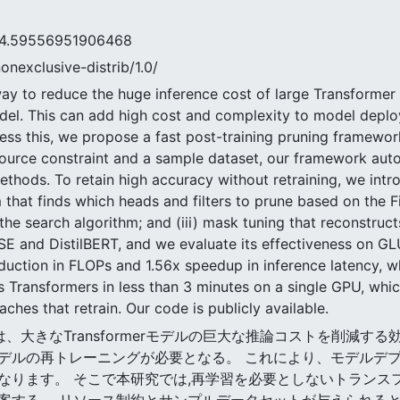
9556951906468
nonexclusive-distrib/1.0/
 way to reduce the huge inference cost of large Transforme
del. This can add high cost and complexity to model deploym
ress this, we propose a fast post-training pruning framewo
esource constraint and a sample dataset, our framework aut
thods. To retain high accuracy without retraining, we intro
that finds which heads and filters to prune based on the Fi
e search algorithm; and (iii) mask tuning that reconstructs
E and DistilBERT, and we evaluate its effectiveness on 
uction in FLOPs and 1.56x speedup in inference latency, wh
 Transformers in less than 3 minutes on a single GPU, whi
ches that retrain. Our code is publicly available.
ングは、大きなTransformerモデルの巨大な推論コストを削減
デルの再トレーニングが必要となる。 これにより、モデルデ
なります。 そこで本研究では,再学習を必要としないトランス
案する。 リソース制約とサンプルデータセットが与えられる