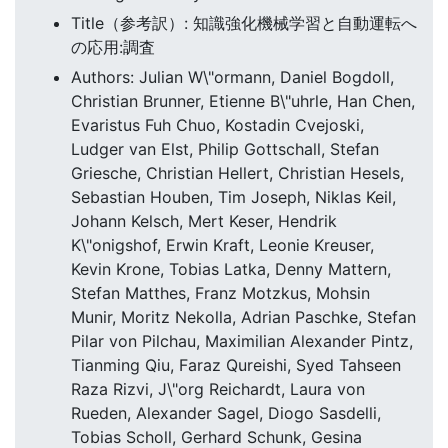
Title（参考訳）: 知識強化機械学習と自動運転へ
の応用:調査
Authors: Julian W\"ormann, Daniel Bogdoll,
Christian Brunner, Etienne B\"uhrle, Han Chen,
Evaristus Fuh Chuo, Kostadin Cvejoski,
Ludger van Elst, Philip Gottschall, Stefan
Griesche, Christian Hellert, Christian Hesels,
Sebastian Houben, Tim Joseph, Niklas Keil,
Johann Kelsch, Mert Keser, Hendrik
K\"onigshof, Erwin Kraft, Leonie Kreuser,
Kevin Krone, Tobias Latka, Denny Mattern,
Stefan Matthes, Franz Motzkus, Mohsin
Munir, Moritz Nekolla, Adrian Paschke, Stefan
Pilar von Pilchau, Maximilian Alexander Pintz,
Tianming Qiu, Faraz Qureishi, Syed Tahseen
Raza Rizvi, J\"org Reichardt, Laura von
Rueden, Alexander Sagel, Diogo Sasdelli,
Tobias Scholl, Gerhard Schunk, Gesina