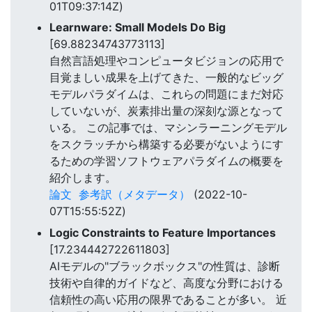
01T09:37:14Z)
Learnware: Small Models Do Big
[69.88234743773113]
自然言語処理やコンピュータビジョンの応用で
目覚ましい成果を上げてきた、一般的なビッグ
モデルパラダイムは、これらの問題にまだ対応
していないが、炭素排出量の深刻な源となって
いる。 この記事では、マシンラーニングモデル
をスクラッチから構築する必要がないようにす
るための学習ソフトウェアパラダイムの概要を
紹介します。
論文
参考訳（メタデータ）
(2022-10-
07T15:55:52Z)
Logic Constraints to Feature Importances
[17.234442722611803]
AIモデルの"ブラックボックス"の性質は、診断
技術や自律的ガイドなど、高度な分野における
信頼性の高い応用の限界であることが多い。 近