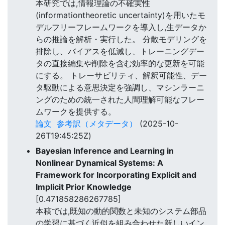
本研究では,情報理論の不確実性
(informationtheoretic uncertainty)を用いたモ
デルフリーフレームワークを導入し,生データか
らの推論を解析・実行した。 分散モデリングを
排除し、バイアスを低減し、トレーニングデー
タの直接編集や削除を含む効率的な更新を可能
にする。 トレーサビリティ、解釈可能性、デー
タ駆動による意思決定を強調し、マシンラーニ
ングのための統一された人間理解可能なフレー
ムワークを提供する。
論文
参考訳（メタデータ）
(2025-10-
26T19:45:25Z)
Bayesian Inference and Learning in
Nonlinear Dynamical Systems: A
Framework for Incorporating Explicit and
Implicit Prior Knowledge
[0.471858286267785]
本稿では,既知の動的関数と未知のシステム部品
の学習に基づく近似を組み合わせた新しいイン