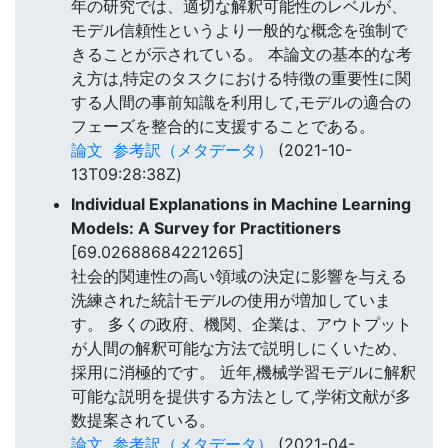
年の研究では、適切な解釈可能性のレベルが、
モデル信頼性というより一般的な概念を強制で
きることが示されている。 本論文の基本的な考
え方は,特定のタスクにおける特徴の重要性に関
する人間の事前知識を利用して,モデルの適合の
フェーズを整合的に支援することである。
論文
参考訳（メタデータ）
(2021-10-
13T09:28:38Z)
Individual Explanations in Machine Learning
Models: A Survey for Practitioners
[69.02688684221265]
社会的関連性の高い領域の決定に影響を与える
洗練された統計モデルの使用が増加していま
す。 多くの政府、機関、企業は、アウトプット
が人間の解釈可能な方法で説明しにくいため、
採用に消極的です。 近年,機械学習モデルに解釈
可能な説明を提供する方法として,学術文献が多
数提案されている。
論文
参考訳（メタデータ）
(2021-04-