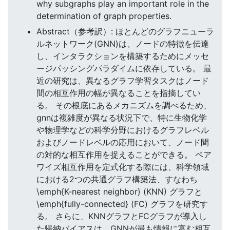
why subgraphs play an important role in the
determination of graph properties.
Abstract（参考訳）: ほとんどのグラフニューラ
ルネットワーク(GNN)は、ノードの特徴を伝達
し、インタラクションを構築するためにメッセ
ージパッシングパラダイムに依存している。 最
近の研究は、異なるグラフ学習タスクはノード
間の相互作用の幅が異なることを指摘してい
る。 その根底にあるメカニズムを調べるため、
gnnは複雑度が異なる状況下で、特に生物化学
や物理学などの科学分野におけるグラフレベル
およびノードレベルの応用において、ノード間
の対的な相互作用を捉えることができる。 ペア
ワイズ相互作用を定式化する際には、科学領域
における2つの共通グラフ構築法、すなわち
\emph{K-nearest neighbor} (KNN) グラフと
\emph{fully-connected} (FC) グラフを研究す
る。 さらに、KNNグラフとFCグラフが導入し
た帰納バイアスは、GNNが最も情報に富む相互