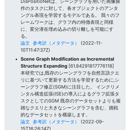
DisPositioNetは、シーングラフを用いた画像操
作のタスクに対して、各オブジェクトのアンタ
ングル表現を学習するモデルである。 我々のフ
レームワークは、グラフ内の特徴表現と同様
に、変分潜在埋め込みの切り離しを可能にす
る。
論文
参考訳（メタデータ）
(2022-11-
10T11:47:37Z)
Scene Graph Modification as Incremental
Structure Expanding
[61.84291817776118]
本研究では,既存のシーングラフを自然言語クエ
リに基づいて更新する方法を学習するために,シ
ーングラフ修正(SGM)に注目した。 インクリメ
ンタル構造拡張(ISE)の導入によるグラフ拡張タ
スクとしてのSGM 既存のデータセットよりも複
雑なクエリと大きなシーングラフを含む、挑戦
的なデータセットを構築します。
論文
参考訳（メタデータ）
(2022-09-
15T16:26:14Z)