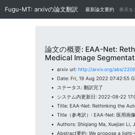
Fugu-MT: arxivの論文翻訳
最新論文要約
表示を
論文の概要: EAA-Net: Rethinki
Medical Image Segmentat
arxiv url:
http://arxiv.org/abs/220
Date: Fri, 19 Aug 2022 07:42:55 
ステータス: 翻訳完了
システム内更新日: 2022-08-22 17:0
Title: EAA-Net: Rethinking the Au
Title（参考訳）: EAA-Ne
Authors: Shiqiang Ma, Xuejian Li, 
Abstract要約: We propose a light-w