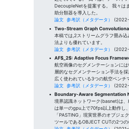
DecoupleNetを提案する。 
助分類器を導入した。
論文
参考訳（メタデータ）
(2022-
Two-Stream Graph Convolutional
本稿では,2ストリームグラフ畳み込み
法よりも優れています。
論文
参考訳（メタデータ）
(2022-
AF$_2$: Adaptive Focus Framewo
航空画像のセグメンテーションには
層的なセグメンテーション手法を採用し,マ
広く使われている3つの航空ベンチ
論文
参考訳（メタデータ）
(2022-
Boundary-Aware Segmentation N
境界認識ネットワーク(basnet)
は単一のgpu上で70fps以上動作
「PASTING」現実世界のオブジェ
ツールであるOBJECT CUTの2
論文
参考訳（メタデータ）
(2021-