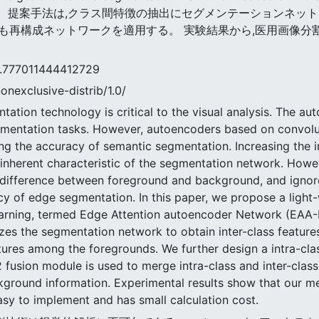
(EAA-Net)。 提案手法は,クラス間特徴の抽出にセグメンテーショ
も再構成ネットワークを適用する。 実験結果から,医用画像分
011444412729
nonexclusive-distrib/1.0/
tion technology is critical to the visual analysis. The aut
gmentation tasks. However, autoencoders based on convolu
ng the accuracy of semantic segmentation. Increasing the 
inherent characteristic of the segmentation network. How
l difference between foreground and background, and ignore
acy of edge segmentation. In this paper, we propose a ligh
earning, termed Edge Attention autoencoder Network (EAA-
lizes the segmentation network to obtain inter-class feature
tures among the foregrounds. We further design a intra-clas
 fusion module is used to merge intra-class and inter-class
ground information. Experimental results show that our m
sy to implement and has small calculation cost.