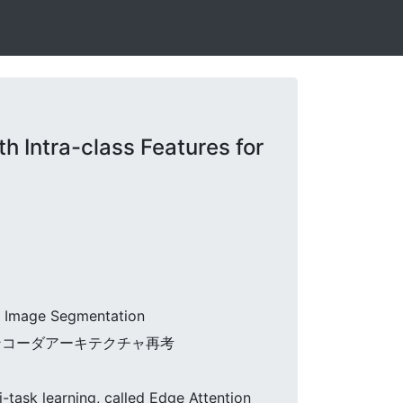
Intra-class Features for
al Image Segmentation
エンコーダアーキテクチャ再考
ask learning, called Edge Attention