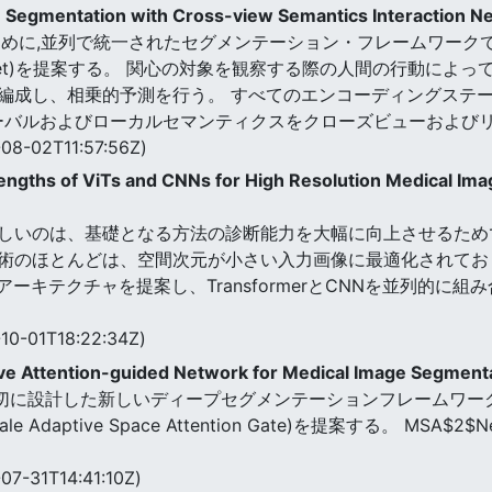
 Segmentation with Cross-view Semantics Interaction 
ために,並列で統一されたセグメンテーション・フレームワーク
Net)を提案する。 関心の対象を観察する際の人間の行動によ
、相乗的予測を行う。 すべてのエンコーディングステージでは、Cros
て、グローバルおよびローカルセマンティクスをクローズビューおよ
08-02T11:57:56Z)
engths of ViTs and CNNs for High Resolution Medical Ima
しいのは、基礎となる方法の診断能力を大幅に向上させるため
術のほとんどは、空間次元が小さい入力画像に最適化されてお
処理アーキテクチャを提案し、TransformerとCNNを並列的
10-01T18:22:34Z)
ve Attention-guided Network for Medical Image Segment
を適切に設計した新しいディープセグメンテーションフレームワー
 Adaptive Space Attention Gate)を提案する。 MSA$2$N
07-31T14:41:10Z)