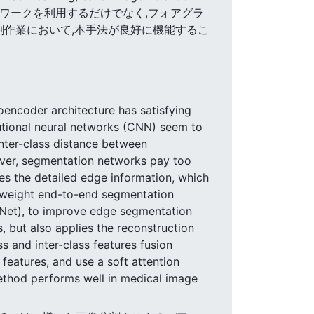
ンネットワークを利用するだけでなく,フォアグラ
割作業において,本手法が良好に機能するこ
oencoder architecture has satisfying
tional neural networks (CNN) seem to
inter-class distance between
ever, segmentation networks pay too
s the detailed edge information, which
t-weight end-to-end segmentation
Net), to improve edge segmentation
s, but also applies the reconstruction
s and inter-class features fusion
 features, and use a soft attention
ethod performs well in medical image