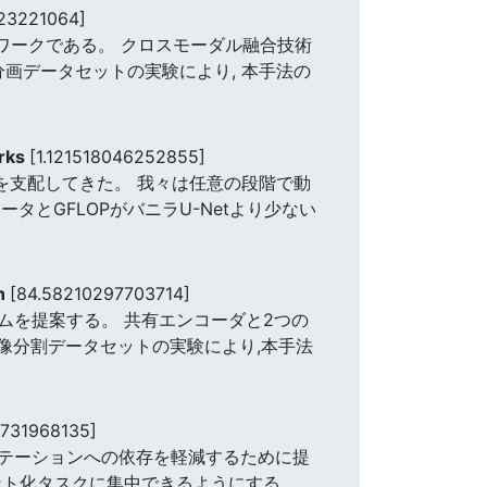
23221064]
ムワークである。 クロスモーダル融合技術
分画データセットの実験により, 本手法の
orks
[1.121518046252855]
を支配してきた。 我々は任意の段階で動
タとGFLOPがバニラU-Netより少ない
on
[84.58210297703714]
ムを提案する。 共有エンコーダと2つの
像分割データセットの実験により,本手法
0731968135]
テーションへの依存を軽減するために提
ント化タスクに集中できるようにする