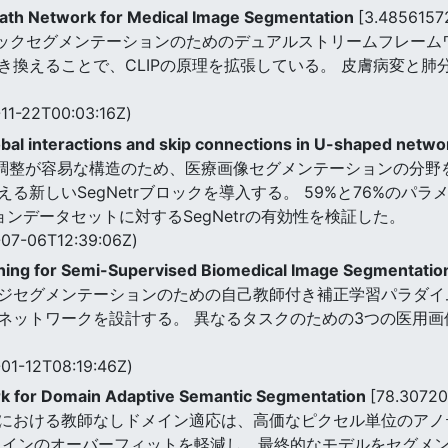
Path Network for Medical Image Segmentation
[3.4856157
ティックセグメンテーションのためのデュアルストリームフレー
換えることで、CLIPの原理を拡張している。 皮膚病変と肺
11-22T00:03:16Z)
obal interactions and skip connections in U-shaped netw
調整が容易な構造のため、医療画像セグメンテーションの分野
新しいSegNetrブロックを導入する。 59%と76%のパラメー
ンデータセットに対するSegNetrの有効性を検証した。
07-06T12:39:06Z)
rning for Semi-Supervised Biomedical Image Segmentati
ジセグメンテーションのための自己教師付き補正学習パラダイ
ネットワークを設計する。 異なるタスクのための3つの医用画
01-12T08:19:46Z)
k for Domain Adaptive Semantic Segmentation
[78.3072
における教師なしドメイン適応は、高価なピクセル単位のアノ
メインのオーバーフィットを軽減し、最終的なモデルをセグメ