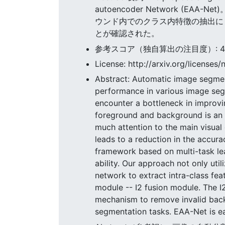
autoencoder Network 
ウンド内でのクラス内特徴の抽出に
とが確認された。
参考スコア（独自算出の注目度）: 4.777
License: http://arxiv.org/licenses/
Abstract: Automatic image segmenta
performance in various image se
encounter a bottleneck in improvi
foreground and background is an 
much attention to the main visua
leads to a reduction in the accur
framework based on multi-task l
ability. Our approach not only uti
network to extract intra-class fea
module -- I2 fusion module. The I2
mechanism to remove invalid back
segmentation tasks. EAA-Net is ea