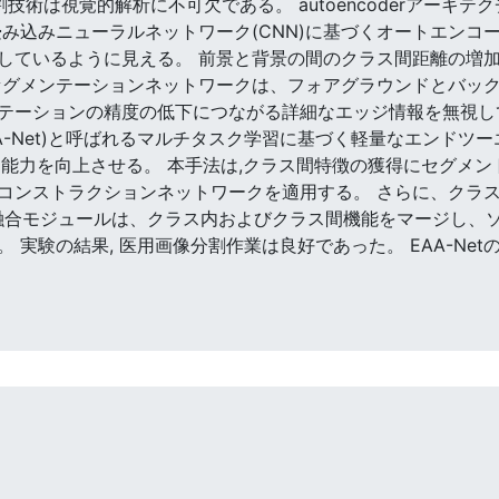
動分割技術は視覚的解析に不可欠である。 autoencoderアー
畳み込みニューラルネットワーク(CNN)に基づくオートエンコ
しているように見える。 前景と背景の間のクラス間距離の増
セグメンテーションネットワークは、フォアグラウンドとバッ
テーションの精度の低下につながる詳細なエッジ情報を無視して
A-Net)と呼ばれるマルチタスク学習に基づく軽量なエンドツ
ン能力を向上させる。 本手法は,クラス間特徴の獲得にセグメン
コンストラクションネットワークを適用する。 さらに、クラ
設計。 I2融合モジュールは、クラス内およびクラス間機能をマージ
 実験の結果, 医用画像分割作業は良好であった。 EAA-Ne