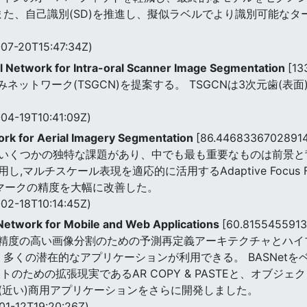
我々はまた、自己識別(SD)を推進し、擬似ラベルでより識別可能
07-20T15:47:34Z)
 Network for Intra-oral Scanner Image Segmentation
[13
ネットワーク(TSGCN)を提案する。 TSGCNは3次元歯(
04-19T10:41:09Z)
rk for Aerial Imagery Segmentation
[86.44683367028914
いくつかの独特な課題があり、中でも最も重要なものは前景と背
ルチスケール表現を適応的に活用するAdaptive Focus Fram
マークの精度を大幅に改善した。
02-18T10:14:45Z)
etwork for Mobile and Web Applications
[60.8155455913
は、精度の高い画像分割のための予測再定義アーキテクチャとハイブ
し、多くの潜在的なアプリケーションが利用できる。 BASNetをベ
クトのための拡張現実であるAR COPY & PASTEと、オブジ
つの(近い)商用アプリケーションをさらに開発しました。
01-12T19:20:26Z)