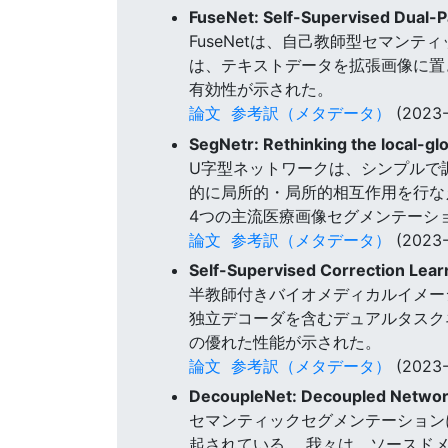
FuseNet: Self-Supervised Dual-
FuseNetは、自己教師型セマン
は、テキストデータを拡張画像に置き
有効性が示された。
論文
参考訳（メタデータ）
(2023-
SegNetr: Rethinking the local-gl
U字型ネットワークは、シンプルで
的に局所的・局所的相互作用を行なえる
4つの主流医療画像セグメンテーショ
論文
参考訳（メタデータ）
(2023-
Self-Supervised Correction Lea
半教師付きバイオメディカルイメー
独立デコーダを含むデュアルタスク
の優れた性能が示された。
論文
参考訳（メタデータ）
(2023-
DecoupleNet: Decoupled Networ
セマンティックセグメンテーション
起されている。 我々は、ソースド