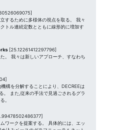
980526069075]
立するために多様体の視点を取る。 我々
ペクトル連続定数とともに線形的に増加す
orks
[25.12261412297796]
した。 我々は新しいアプローチ、すなわち
04]
約機構を分解することにより、DECREEは
。 また,従来の手法で見過ごされるグラ
する。
8.99478502486377]
ムワークを提案する。 具体的には、エッ
埋め込みベースのグラフニューラルネット