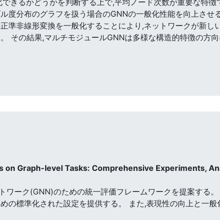
般化できるかどうかを判断する上で,平均ノード次数が重要な特徴
ダル度分布のグラフを扱う場合のGNNの一般化性能を向上させ
の正準非線形変換を一般化することにより,ネットワークが新し
。 その結果,マルチモジュールGNNは多様な構造的特徴の方
ks on Graph-level Tasks: Comprehensive Experiments, An
トワーク(GNN)のための統一評価フレームワークを提案する。
ための標準化された設定を提供する。 また,表現性の向上と一般