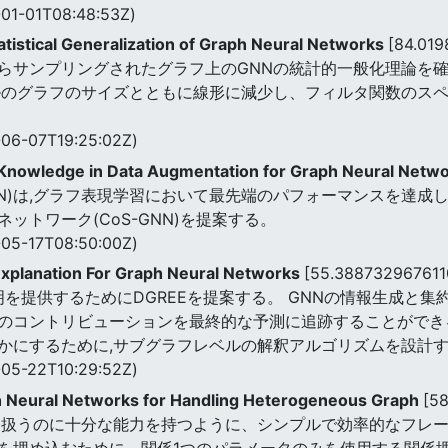
01-01T08:48:53Z)
atistical Generalization of Graph Neural Networks
[84.01
らサンプリングされたグラフ上のGNNの統計的一般化理論を確
ルのグラフのサイズとともに線形に減少し、フィルタ関数のス
06-07T19:25:02Z)
e Knowledge in Data Augmentation for Graph Neural Netw
N)は,グラフ表現学習において最先端のパフォーマンスを達成
ットワーク(CoS-GNN)を提案する。
05-17T08:50:00Z)
xplanation For Graph Neural Networks
[55.388732967611
明を提供するためにDGREEを提案する。 GNNの情報生成と集
のコントリビューションを最終的な予測に追跡することができる
かにするために,サブグラフレベルの解釈アルゴリズムを設計
05-22T10:29:52Z)
 Neural Networks for Handling Heterogeneous Graph
[5
を扱うのに十分な能力を持つように、シンプルで効率的なフレー
を埋め込むために、関係1つのパラメータのみを使用する関係