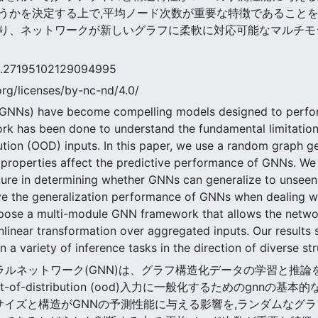
うかを決定する上で,平均ノード次数が重要な特徴であることを
り、ネットワークが新しいグラフに柔軟に対応可能なマルチモ
95102129094995
rg/licenses/by-nc-nd/4.0/
(GNNs) have become compelling models designed to perfor
work has been done to understand the fundamental limitation
ution (OOD) inputs. In this paper, we use a random graph ge
 properties affect the predictive performance of GNNs. We 
ure in determining whether GNNs can generalize to unseen 
e the generalization performance of GNNs when dealing w
ropose a multi-module GNN framework that allows the netwo
onlinear transformation over aggregated inputs. Our result
a variety of inference tasks in the direction of diverse str
ニューラルネットワーク(GNN)は、グラフ構造化データの学習と
of-distribution (ood)入力に一般化するためのgnn
サイズと構造がGNNの予測性能に与える影響を,ランダムなグ