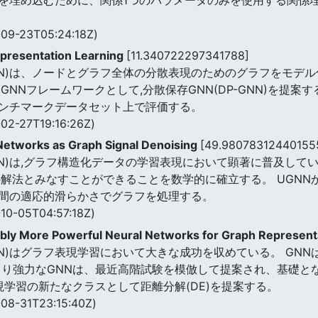
09-23T05:24:18Z)
epresentation Learning
[11.340722297341788]
N)は、ノードとグラフ全体の分散表現のためのグラフをモデル
NNフレームワークとして,分散保存GNN(DP-GNN)を提案する
ンチマークデータセット上で評価する。
02-27T19:16:26Z)
Networks as Graph Signal Denoising
[49.98078312440155
N)は,グラフ構造化データの学習表現において顕著に普及してい
解法とみなすことができることを数学的に確立する。 UGNNか
ド間の適応的滑らかさでグラフを処理する。
10-05T04:57:18Z)
ably More Powerful Neural Networks for Graph Represent
N)はグラフ表現学習において大きな成功を収めている。 GN
より強力なGNNは、最近高階試験を模倣して提案され、基礎と
現学習の新たなクラスとして距離分解(DE)を提案する。
08-31T23:15:40Z)