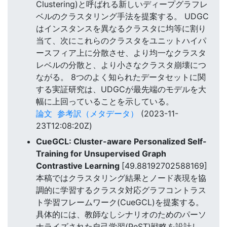
Clustering)と呼ばれる新しいディープグラフレ
ベルのクラスタリング手法を提案する。 UDGC
はインスタンスを異なるクラスタに均等に割り
当て、次にこれらのクラスタをユニットハイパ
ースフィア上に分散させ、より均一なクラスタ
レベルの分散と、より小さなクラスタ崩壊につ
ながる。 8つのよく知られたデータセットに関
する実証研究は、UDGCが最先端のモデルを大
幅に上回っていることを示している。
論文
参考訳（メタデータ）
(2023-11-
23T12:08:20Z)
CueGCL: Cluster-aware Personalized Self-
Training for Unsupervised Graph
Contrastive Learning
[49.88192702588169]
本稿ではクラスタリング結果とノード表現を協
調的に学習するクラスタ対応グラフコントラス
ト学習フレームワーク(CueGCL)を提案する。
具体的には、教師なしシナリオのためのパーソ
ナライズされた自己学習(PeST)戦略を設計し、