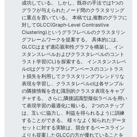
成功している。 しかし、既存の手法では1つの
グラフが与えられたノード間のクラスタリング
に重点を置いている。 本稿では,複数のグラフに
対してGLCC(Graph-Level Contrastive
Clustering)というグラフレベルのクラスタリン
グフレームワークを提案する。 具体的には、
GLCCはまず適応親和性グラフを構築し、イン
スタンスレベルおよびクラスタレベルのコント
ラスト学習(CL)を探索する。 インスタンスレベ
ルclはグラフラプラシアンベースのコントラス
ト損失を利用してクラスタリングフレンドリな
表現を学習し、クラスタレベルclは各サンプル
の隣接情報を含む識別的クラスタ表現をキャプ
チャする。 さらに,隣接認識型擬似ラベルを用い
て表現学習の最適化に報いる。 2つのステップ
は、互いに協力し、利益を得られるように訓練
することができる。 様々なよく知られたデータ
セットに対する実験は、競合するベースライン
よりも提案したGLCCの方が優れていることを