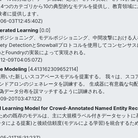
に4つのカテゴリから10の典型的なモデルを提供し、教育領域
験者に提供します。
06-03T12:45:40Z)
rated Learning
[0.0]
ポジショニング、モデルポジショニング、中間攻撃における人
ety DetectionとSnowballプロトコルを使用してコン
nとFoundryの実装によって実現される。
12-09T04:05:07Z)
ve Modeling
[4.413162309652114]
を用いた新しいスコアベースモデルを提案する。 我々は、スコ
ンドアロンのジェネレータを訓練する。 生成器に有意義な勾
偽データ分布を誤マッチするように訓練される。
09-20T03:47:12Z)
el Learning Model for Crowd-Annotated Named Entity Rec
のための既存のモデルは、主に大規模ラベル付きデータセットに
タによる提案)と後続信頼度(モデルによる学習)を統合するために
05-21T15:31:23Z)