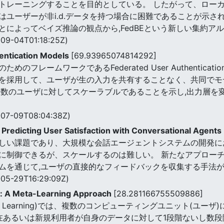
トレーニングすることを目的としている。 したがって、ロー
ユーザーが非i.d.データを持つ場合に困難であることが示され
によってベイズ推論の観点から,FedBEという新しい集約ア
09-04T01:18:25Z)
entication Models
[69.93965074814292]
レームワークであるFederated User Authentication
を採用して、ユーザが生の入力を共有することなく、共同でモ
多数のユーザに対してスケーラブルであることを示し,出力層を
07-09T08:04:38Z)
 Predicting User Satisfaction with Conversational Agents
しい課題であり、大規模な会話エージェントシステムの開発に
に制御できるが、スケールするのは難しい。 新たなアプローチ
ムを通じて,ユーザの直接的なフィードバックを収集する手法
05-29T16:29:09Z)
g: A Meta-Learning Approach
[28.281166755509886]
ed Learning)では、複数のコンピューティングユニット(ユ
現在あるいは新規利用者が自身のデータに対して1段階ないし数段