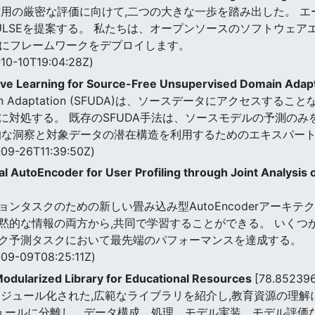
作用の厳密な評価に向けて,二つの大きな一歩を踏み出した。 
LSEを提案する。 私たちは、オープンソースのソフトウェアエー
ムにフレームワークをデプロイします。
10-10T19:04:28Z)
tive Learning for Source-Free Unsupervised Domain Adap
ed Domain Adaptation (SFUDA)は、ソースデータにア
に対処する。 既存のSFUDA手法は、ソースモデルの予測の
な洞察と対象データの潜在構造を利用するためのエキスパート協
09-26T11:39:50Z)
 AutoEncoder for User Profiling through Joint Analysis of
ンタスクのための新しい畳み込み型AutoEncoderアーキテ
黙的な情報の両方から,共同で学習することができる。 いくつ
ク予測タスクにおいて最先端のパフォーマンスを達成する。
09-09T08:25:11Z)
odularized Library for Educational Resources
[78.85239
た,モジュール化された,広範なライブラリを紹介し,教育資源の理
ュールに分離し、データ構成、処理、モデル実装、モデル評価