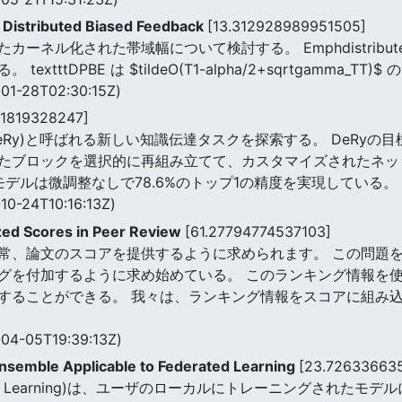
h Distributed Biased Feedback
[13.312928989951505]
された帯域幅について検討する。 Emphdistributed phase-th
 textttDPBE は $tildeO(T1-alpha/2+sqrtgamma
01-28T02:30:15Z)
31819328247]
embly(DeRy)と呼ばれる新しい知識伝達タスクを探索する。 De
たブロックを選択的に再組み立てて、カスタマイズされたネッ
てモデルは微調整なしで78.6%のトップ1の精度を実現している。
10-24T10:16:13Z)
ized Scores in Peer Review
[61.27794774537103]
常、論文のスコアを提供するように求められます。 この問題
グを付加するように求め始めている。 このランキング情報を
することができる。 我々は、ランキング情報をスコアに組み
04-05T19:39:13Z)
nsemble Applicable to Federated Learning
[23.72633663
ted Learning)は、ユーザのローカルにトレーニングされた