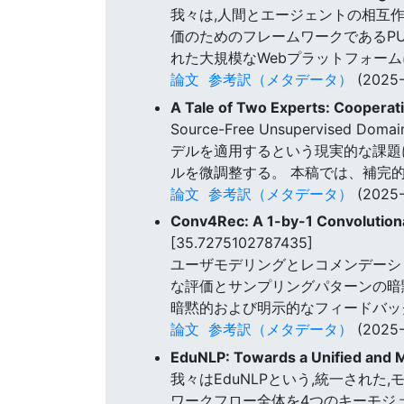
我々は,人間とエージェントの相互
価のためのフレームワークであるPU
れた大規模なWebプラットフォー
論文
参考訳（メタデータ）
(2025-
A Tale of Two Experts: Coopera
Source-Free Unsupervis
デルを適用するという現実的な課題
ルを微調整する。 本稿では、補完的
論文
参考訳（メタデータ）
(2025-
Conv4Rec: A 1-by-1 Convolutional
[35.7275102787435]
ユーザモデリングとレコメンデーショ
な評価とサンプリングパターンの暗
暗黙的および明示的なフィードバッ
論文
参考訳（メタデータ）
(2025-
EduNLP: Towards a Unified and M
我々はEduNLPという,統一され
ワークフロー全体を4つのキーモジ