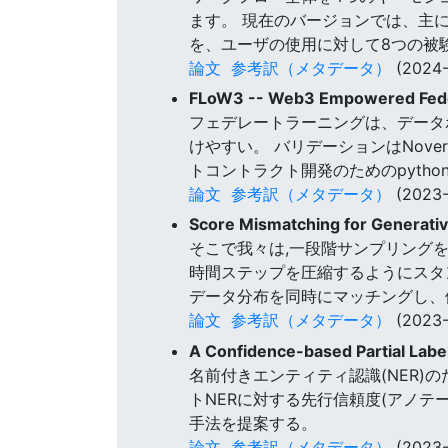
ます。 現在のバージョンでは、主
を、ユーザの使用に対して8つの被
論文
参考訳（メタデータ）
(2024-
FLoW3 -- Web3 Empowered Fede
フェデレートラーニングは、データ
けやすい。 バリデーションはNover
トコントラクト開発のためのpytho
論文
参考訳（メタデータ）
(2023-
Score Mismatching for Generati
そこで我々は,一段階サンプリング
時間ステップを圧縮するようにスタ
データ分布を同時にマッチングし、
論文
参考訳（メタデータ）
(2023-
A Confidence-based Partial Lab
名前付きエンティティ認識(NER)
トNERに対する先行信頼度(アノテー
手法を提案する。
論文
参考訳（メタデータ）
(2023-