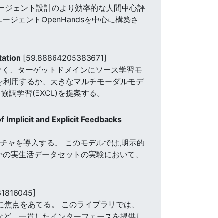
エージェント設計のより効率的な人間中心評
ジェントOpenHandsを中心に構築さ
tation
[59.88864205383671]
クセスすることなく、ターゲットドメインにソース学習モ
みを利用するか、大きなマルチモーダルモデ
調学習(EXCL)を提案する。
 Implicit and Explicit Feedbacks
クチャを導入する。 このモデルでは,明示的
かの実生活データセットの実験において、
61816045]
解に焦点をあてる。 このライブラリでは、
など、一貫したインターフェースを提供し