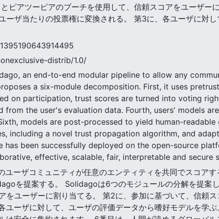
トとピアツーピアのブーチを使用して、信頼スコアをユーザーに
ユーザ当たりの投票権に変換される。 第3に、各ユーザに対
5190643914495
nonexclusive-distrib/1.0/
idago, an end-to-end modular pipeline to allow any communi
proposes a six-module decomposition. First, it uses pretru
d on participation, trust scores are turned into voting right
 from the user's evaluation data. Fourth, users' models are 
Sixth, models are post-processed to yield human-readable 
s, including a novel trust propagation algorithm, and adapt
ne has been successfully deployed on the open-source plat
orative, effective, scalable, fair, interpretable and secure s
では,任意のユーザコミュニティが任意のエンティティを共同でスコア
dagoを提案する。 Solidagoは6つのモジュールの分解を
アをユーザーに割り当てる。 第2に、参加に基づいて、信頼
、各ユーザに対して、ユーザの評価データから嗜好モデルを学ぶ
デルは安全に集約されます。 6番目は、人間が読めるグローバル