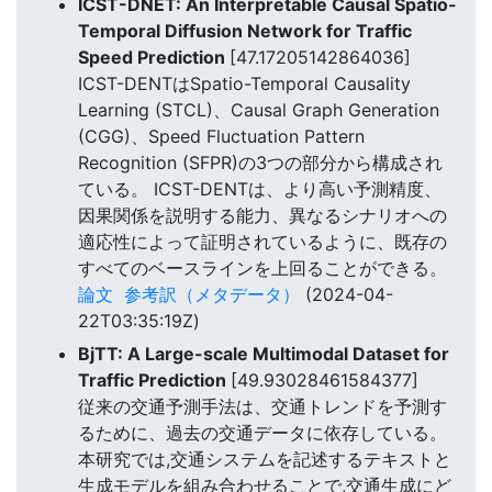
ICST-DNET: An Interpretable Causal Spatio-
Temporal Diffusion Network for Traffic
Speed Prediction
[47.17205142864036]
ICST-DENTはSpatio-Temporal Causality
Learning (STCL)、Causal Graph Generation
(CGG)、Speed Fluctuation Pattern
Recognition (SFPR)の3つの部分から構成され
ている。 ICST-DENTは、より高い予測精度、
因果関係を説明する能力、異なるシナリオへの
適応性によって証明されているように、既存の
すべてのベースラインを上回ることができる。
論文
参考訳（メタデータ）
(2024-04-
22T03:35:19Z)
BjTT: A Large-scale Multimodal Dataset for
Traffic Prediction
[49.93028461584377]
従来の交通予測手法は、交通トレンドを予測す
るために、過去の交通データに依存している。
本研究では,交通システムを記述するテキストと
生成モデルを組み合わせることで,交通生成にど