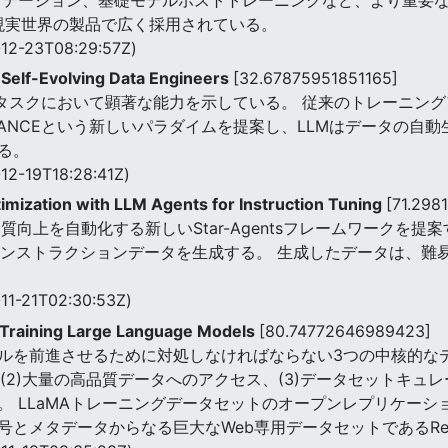
のような現実世界の製品で広く採用されている。
12-23T08:29:57Z)
Self-Evolving Data Engineers
[32.67875951851165]
々なタスクにおいて顕著な能力を示している。 従来のトレーニン
ANCEという新しいパラダイムを提案し、LLMはデータの自
る。
12-19T18:28:41Z)
imization with LLM Agents for Instruction Tuning
[71.298
向上を自動化する新しいStar-Agentsフレームワークを提
インストラクションデータを生成する。 生成したデータは、難
11-21T02:30:53Z)
 Training Large Language Models
[80.74772646989423]
ルを前進させるために対処しなければならない3つの中核的な
、(2)大量の高品質データへのアクセス、(3)データセットキ
LLaMAトレーニングデータセットのオープンレプリケーションで
とメタデータからなる巨大なWeb専用データセットであるRedP