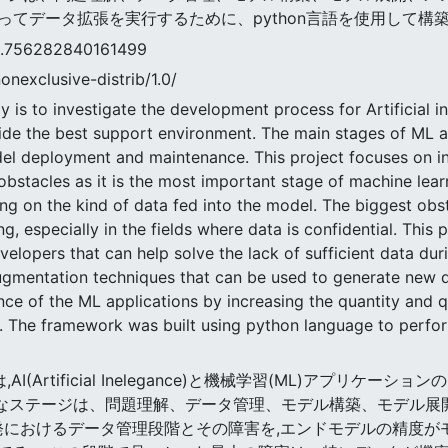
てデータ拡張を実行するために、python言語を使用して構
6282840161499
nonexclusive-distrib/1.0/
y is to investigate the development process for Artificial 
vide the best support environment. The main stages of ML 
el deployment and maintenance. This project focuses on i
obstacles as it is the most important stage of machine le
ing on the kind of data fed into the model. The biggest obs
ng, especially in the fields where data is confidential. This
elopers that can help solve the lack of sufficient data d
ugmentation techniques that can be used to generate new d
ce of the ML applications by increasing the quantity and qu
a. The framework was built using python language to perf
,AI(Artificial Inelegance)と機械学習(ML)アプリ
主なステージは、問題理解、データ管理、モデル構築、モデル展開
発におけるデータ管理段階とその障害を,エンドモデルの精度が