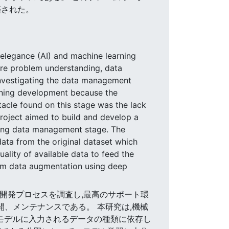
築された。
inelegance (AI) and machine learning
are problem understanding, data
nvestigating the data management
arning development because the
tacle found on this stage was the lack
 project aimed to build and develop a
uring data management stage. The
ata from the original dataset which
ality of available data to feed the
orm data augmentation using deep
ケーションの開発プロセスを調査し,最高のサポート環
、メンテナンスである。 本研究は,機械
モデルに入力されるデータの種類に依存し