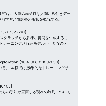
tGPTは、大量の高品質な人間注釈付きデー
事前学習と微調整の現状を概説する。
139707822201]
。 スクラッチから多様な質問を生成するこ
てトレーニングされたモデルが、既存のオ
xploration
[90.41908331897639]
いる。 本稿では,効果的なトレーニングサ
10408]
これらの手法が直面する現在の制約について