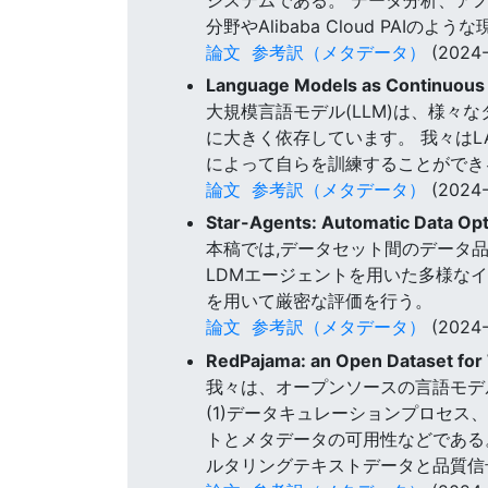
分野やAlibaba Cloud PAI
論文
参考訳（メタデータ）
(2024-
Language Models as Continuous 
大規模言語モデル(LLM)は、様
に大きく依存しています。 我々はL
によって自らを訓練することができ
論文
参考訳（メタデータ）
(2024-
Star-Agents: Automatic Data Opt
本稿では,データセット間のデータ品質
LDMエージェントを用いた多様な
を用いて厳密な評価を行う。
論文
参考訳（メタデータ）
(2024-
RedPajama: an Open Dataset for
我々は、オープンソースの言語モデ
(1)データキュレーションプロセス
トとメタデータの可用性などである。 
ルタリングテキストデータと品質信号