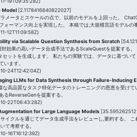
11-19T09:35:28Z)
ge Model
[2.1178416840822027]
のパラメータとスケールの点で、以前のモデルを上回った。 Cha
フォーマンス向上を実現した。 本稿では,大規模言語モデルの
11-12T11:09:58Z)
lity via Scalable Question Synthesis from Scratch
[54.12
用対効果の高いデータ合成手法であるScaleQuestを提案する
ータセットを生成します。 私たちの実験では、データに基づい
ています。
10-24T12:42:04Z)
ging LLMs for Data Synthesis through Failure-Inducing E
多様な高品質なタスク特化データのトレーニングの恩恵を受けて
ReverseGenを提案する。
10-22T06:43:28Z)
 Augmentation for Large Language Models
[35.595262512
フサイクルを通じてデータ生成手法をレビューし,要約する。 
ついて考察する。
10-16T16:12:39Z)