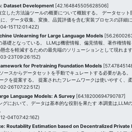
s: Dataset Development
[42.164845505628506]
,確立した方法論ツールの概要について概観する。 データセッ
次に、データ収集、変換、品質評価を含む実装プロセスの詳細
04-15T12:01:42Z)
achine Unlearning for Large Language Models
[56.260026
進歩の基礎となっている。 LLMは機密情報、偏見情報、著作権
の懸念を軽減するための最先端のソリューションとして現れま
03-23T09:26:15Z)
ramework for Pretraining Foundation Models
[57.4784514
ソースからデータセットを手動でキュレートする必要がある。 
ークを提案する。 提案されたフレームワークは使いやすく、
02-26T07:22:51Z)
arge Language Models: A Survey
[64.18200694790787]
ニングにおいて、データは基本的な役割を果たす 本調査は,LL
。
12-04T07:42:16Z)
ce: Routability Estimation based on Decentralized Private