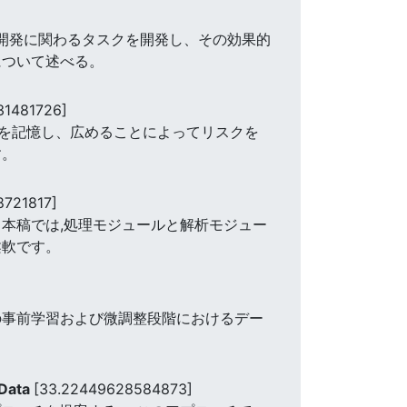
ト開発に関わるタスクを開発し、その効果的
について述べる。
31481726]
情報を記憶し、広めることによってリスクを
す。
8721817]
本稿では,処理モジュールと解析モジュー
柔軟です。
Mの事前学習および微調整段階におけるデー
 Data
[33.22449628584873]