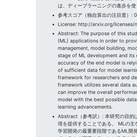
は、ディープラーニングの進歩を使っ
参考スコア（独自算出の注目度）: 0.75
License: http://arxiv.org/licenses/
Abstract: The purpose of this stud
(ML) applications in order to pro
management, model building, mod
stage of ML development and its 
accuracy of the end model is rely
of sufficient data for model learni
framework for researchers and dev
framework utilizes several data a
can improve the overall performan
model with the best possible dat
learning advancements.
Abstract（参考訳）: 本研究の目的は
境を提供することである。 MLの
学習開発の最重要段階であるML開