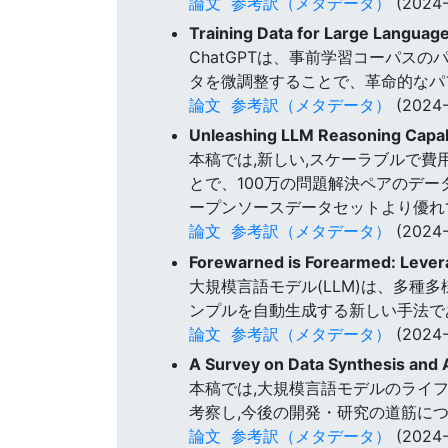
論文
参考訳（メタデータ）
(2024-
Training Data for Large Langua
ChatGPTは、事前学習コーパス
タを微調整することで、革命的なパ
論文
参考訳（メタデータ）
(2024-
Unleashing LLM Reasoning Capabi
本稿では,新しい,スケーラブルで費
とで、100万の問題解決ペアのデ
ープンソースデータセットより優れ
論文
参考訳（メタデータ）
(2024-
Forewarned is Forearmed: Levera
大規模言語モデル(LLM)は、多種
ンプルを自動生成する新しい手法である
論文
参考訳（メタデータ）
(2024-
A Survey on Data Synthesis and
本稿では,大規模言語モデルのライ
考察し,今後の開発・研究の道筋に
論文
参考訳（メタデータ）
(2024-