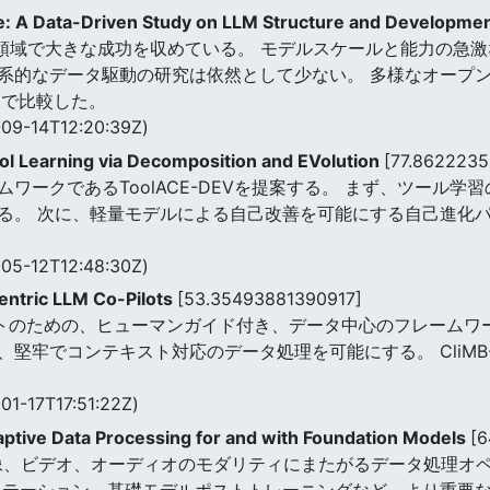
: A Data-Driven Study on LLM Structure and Developme
々な領域で大きな成功を収めている。 モデルスケールと能力の急
系的なデータ駆動の研究は依然として少ない。 多様なオープン
クで比較した。
09-14T12:20:39Z)
ol Learning via Decomposition and EVolution
[77.8622235
ワークであるToolACE-DEVを提案する。 まず、ツール
る。 次に、軽量モデルによる自己改善を可能にする自己進化パ
05-12T12:48:30Z)
ntric LLM Co-Pilots
[53.35493881390917]
ロットのための、ヒューマンガイド付き、データ中心のフレームワ
、堅牢でコンテキスト対応のデータ処理を可能にする。 CliMB
01-17T17:51:22Z)
aptive Data Processing for and with Foundation Models
[6
キスト、画像、ビデオ、オーディオのモダリティにまたがるデータ処
ノテーション、基礎モデルポストトレーニングなど、より重要な