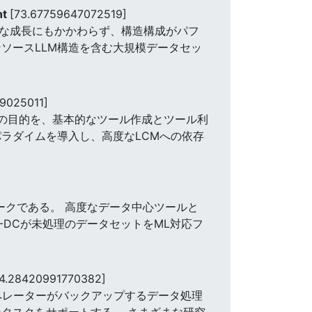
nt
[73.67759647072519]
激な成長にもかかわらず、構造構成がパフ
ソースLLM構造を含む大規模データセッ
9025011]
学習の目的を、基本的なツール作成とツール利
ラダイムを導入し、高度なLCMへの依存
ークである。 高度なデータ中心ツールと
-DCが未処理のデータセットをML対応フ
4.28420991770382]
理オペレーターがバックアップするデータ処理
タスクをサポートする。 さまざまな研究