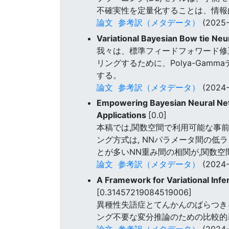
不確実性を定量化することは、情報
論文
参考訳（メタデータ）
(2025-
Variational Bayesian Bow tie Ne
我々は、標準フィードフォワード修
リングするために、Polya-Ga
する。
論文
参考訳（メタデータ）
(2024-
Empowering Bayesian Neural Net
Applications
[0.0]
本稿では,関数空間で利用可能な事
ング方式は, NNパラメータ間の低
とが多いNN重み間の相関が,関数
論文
参考訳（メタデータ）
(2024-
A Framework for Variational Inf
[0.31457219084519006]
異種性失語症とてんかんのばらつき
ング不要な変分推論のための比較的
論文
参考訳（メタデータ）
(2024-