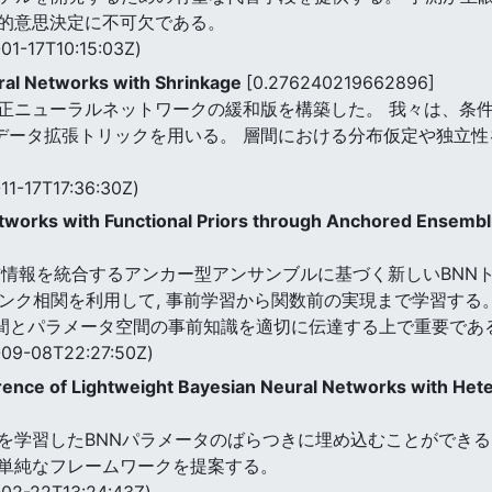
的意思決定に不可欠である。
01-17T10:15:03Z)
ural Networks with Shrinkage
[0.276240219662896]
正ニューラルネットワークの緩和版を構築した。 我々は、条
mmaデータ拡張トリックを用いる。 層間における分布仮定や独
11-17T17:36:30Z)
works with Functional Priors through Anchored Ensembl
前情報を統合するアンカー型アンサンブルに基づく新しいBNN
ランク相関を利用して, 事前学習から関数前の実現まで学習する。
空間とパラメータ空間の事前知識を適切に伝達する上で重要であ
09-08T22:27:50Z)
erence of Lightweight Bayesian Neural Networks with Het
を学習したBNNパラメータのばらつきに埋め込むことができる
単純なフレームワークを提案する。
02-22T13:24:43Z)