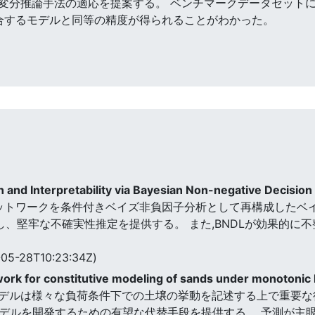
分推論手法の適応を提案する。 ベンチマークデータセットにお
競合するモデルと同等の精度が得られることがわかった。
 and Interpretability via Bayesian Non-negative Decision
ットワークを条件付きベイズ非負因子分析として再構成したベイズ
し、堅牢な不確実性推定を提供する。 また,BNDLが効果的に
05-28T10:23:34Z)
work for constitutive modeling of sands under monotonic
デルは様々な負荷条件下での土壌の挙動を記述する上で重要な
モデルを開発するための有望な代替手段を提供する。 予測が主