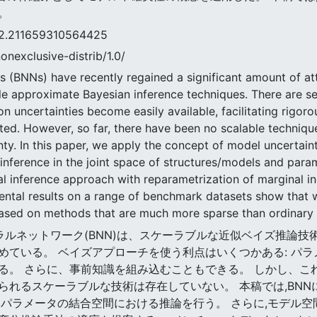
。
1659310564425
nonexclusive-distrib/1.0/
s (BNNs) have recently regained a significant amount of at
le approximate Bayesian inference techniques. There are s
 uncertainties become easily available, facilitating rigorou
ted. However, so far, there have been no scalable techniq
nty. In this paper, we apply the concept of model uncertain
inference in the joint space of structures/models and par
al inference approach with reparametrization of marginal in
ental results on a range of benchmark datasets show that 
based on methods that are much more sparse than ordinary
ニューラルネットワーク(BNN)は、スケーラブルな近似ベイズ推
めている。 ベイズアプローチを使う利点はいくつかある: パ
る。 さらに、事前知識を組み込むこともできる。 しかし、こ
られるスケーラブルな技術は存在していない。 本稿では,BN
とパラメータの結合空間における推論を行う。 さらに,モデル