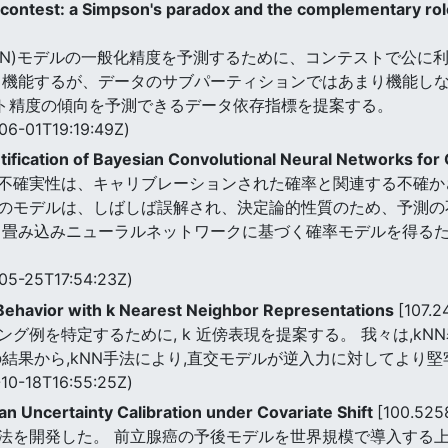
contest: a Simpson's paradox and the complementary rol
NN)モデルの一般化精度を予測するために、コンテストで公に
く機能するが、データのサブパーティションではあまり機能しな
スト精度の傾向を予測できるデータ依存指標を提案する。
06-01T19:19:49Z)
tification of Bayesian Convolutional Neural Networks for
不確実性は、キャリブレーションされた確率と関連する不確か
のモデルは、しばしば誤解され、決定論的性質のため、予測の
る畳み込みニューラルネットワークに基づく確率モデルを得る
05-25T17:54:23Z)
Behavior with k Nearest Neighbor Representations
[107.
グ例を特定するために, k 近傍表現を提案する。 我々は,k
結果から,kNN手法により,直交モデルが逆入力に対してより
10-18T16:55:25Z)
n Uncertainty Calibration under Covariate Shift
[100.52
法を開発した。 前立腺癌の予後モデルを世界規模で導入する上