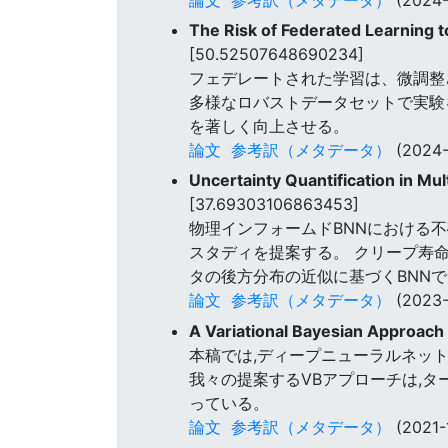
The Risk of Federated Learning 
[50.52507648690234]
フェデレートされた学習は、微調整
多様なロバストデータセットで実験
を著しく向上させる。
論文
参考訳（メタデータ）
(2024-
Uncertainty Quantification in Mu
[37.69303106863453]
物理インフォームドBNNにおける不
スタディを提案する。 クリープ寿
タの後方分布の近似に基づくBNN
論文
参考訳（メタデータ）
(2023-
A Variational Bayesian Approach
本稿では,ディープニューラルネット
我々の提案するVBアプローチは,タ
っている。
論文
参考訳（メタデータ）
(2021-