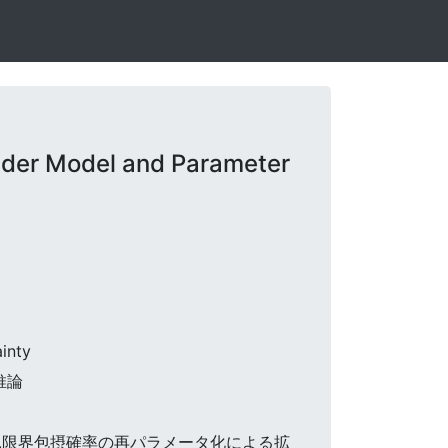
nder Model and Parameter
inty
推論
では,限界包摂確率の再パラメータ化による拡