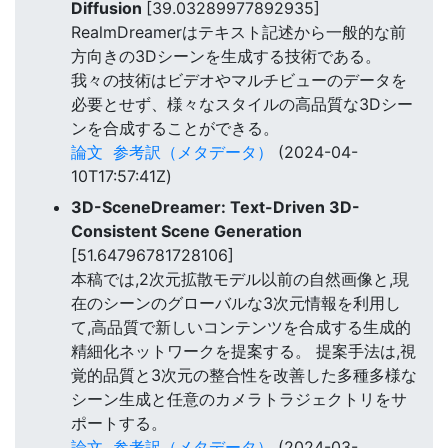
Diffusion
[39.03289977892935]
RealmDreamerはテキスト記述から一般的な前
方向きの3Dシーンを生成する技術である。
我々の技術はビデオやマルチビューのデータを
必要とせず、様々なスタイルの高品質な3Dシー
ンを合成することができる。
論文
参考訳（メタデータ）
(2024-04-
10T17:57:41Z)
3D-SceneDreamer: Text-Driven 3D-
Consistent Scene Generation
[51.64796781728106]
本稿では,2次元拡散モデル以前の自然画像と,現
在のシーンのグローバルな3次元情報を利用し
て,高品質で新しいコンテンツを合成する生成的
精細化ネットワークを提案する。 提案手法は,視
覚的品質と3次元の整合性を改善した多種多様な
シーン生成と任意のカメラトラジェクトリをサ
ポートする。
論文
参考訳（メタデータ）
(2024-03-