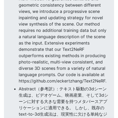
geometric consistency between different
views, we introduce a progressive scene
inpainting and updating strategy for novel
view synthesis of the scene. Our method
requires no additional training data but only
a natural language description of the scene
as the input. Extensive experiments
demonstrate that our Text2NeRF
outperforms existing methods in producing
photo-realistic, multi-view consistent, and
diverse 3D scenes from a variety of natural
language prompts. Our code is available at
https://github.com/eckertzhang/Text2NeRF.
Abstract（参考訳）: テキスト駆動の3dシーン
生成は、ビデオゲーム、映画産業、そして3dシ
ーンに対する大きな需要を持つメタバースアプ
リケーションに適用できる。 しかし、既存の
text-to-3d生成法は、現実性に欠ける単純なジ