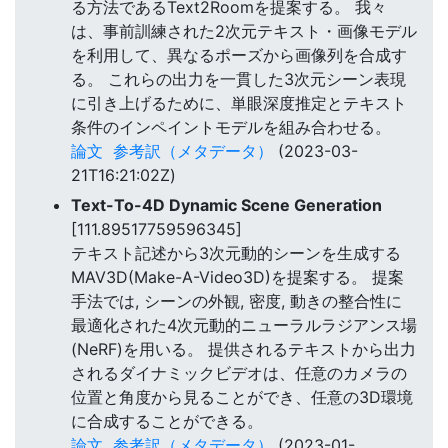
る方法であるText2Roomを提案する。 我々
は、事前訓練された2次元テキスト・画像モデル
を利用して、異なるポーズから画像列を合成す
る。 これらの出力を一貫した3次元シーン表現
に引き上げるために、単眼深度推定とテキスト
条件のインペイントモデルを組み合わせる。
論文
参考訳（メタデータ）
(2023-03-
21T16:21:02Z)
Text-To-4D Dynamic Scene Generation
[111.89517759596345]
テキスト記述から3次元動的シーンを生成する
MAV3D(Make-A-Video3D)を提案する。 提案
手法では, シーンの外観, 密度, 動きの整合性に
最適化された4次元動的ニューラルラジアンス場
(NeRF)を用いる。 提供されるテキストから出力
されるダイナミックビデオは、任意のカメラの
位置と角度から見ることができ、任意の3D環境
に合成することができる。
論文
参考訳（メタデータ）
(2023-01-