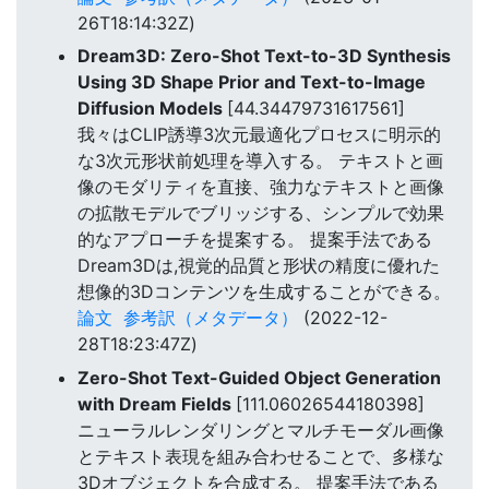
26T18:14:32Z)
Dream3D: Zero-Shot Text-to-3D Synthesis
Using 3D Shape Prior and Text-to-Image
Diffusion Models
[44.34479731617561]
我々はCLIP誘導3次元最適化プロセスに明示的
な3次元形状前処理を導入する。 テキストと画
像のモダリティを直接、強力なテキストと画像
の拡散モデルでブリッジする、シンプルで効果
的なアプローチを提案する。 提案手法である
Dream3Dは,視覚的品質と形状の精度に優れた
想像的3Dコンテンツを生成することができる。
論文
参考訳（メタデータ）
(2022-12-
28T18:23:47Z)
Zero-Shot Text-Guided Object Generation
with Dream Fields
[111.06026544180398]
ニューラルレンダリングとマルチモーダル画像
とテキスト表現を組み合わせることで、多様な
3Dオブジェクトを合成する。 提案手法である