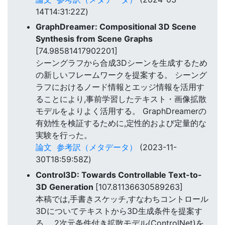
14T14:31:22Z)
GraphDreamer: Compositional 3D Scene
Synthesis from Scene Graphs
[74.98581417902201]
シーングラフから合成3Dシーンを生成するため
の新しいフレームワークを提案する。 シーング
ラフにおけるノード情報とエッジ情報を活用す
ることにより,事前学習したテキスト・画像拡散
モデルをよりよく活用する。 GraphDreamerの
有効性を検証するために,定性的および定量的な
実験を行った。
論文
参考訳（メタデータ）
(2023-11-
30T18:59:58Z)
Control3D: Towards Controllable Text-to-
3D Generation
[107.81136630589263]
本稿では,手書きスケッチ,すなわちコントロール
3Dについてテキストから3D生成条件を提案す
る。 2次元条件付き拡散モデル(ControlNet)を