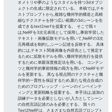
オメトリや夢のようなスタイルを持つ3dオブジ
ェクトの生成に限定されている。 本稿では,テキ
ストプロンプトから,複雑な幾何学的構造と高精
細なテクスチャを持つ広い範囲の3dシーンを生
成できるtext2nerfを提案する。 そこで我々
は,NeRFを3次元表現として採用し,事前学習した
テキスト・画像拡散モデルを用いて,NeRFの3次
元再構成を制約し,シーン記述を反映する。 具体
的には,テキスト関連画像を内容先として推定す
るために拡散モデルを用い,幾何学的先行を提供
するために単眼深度推定法を用いる。 コンテン
ツと幾何学的事前情報の両方を用いてNeRFモデ
ルを更新する。 異なる視点間のテクスチャと幾
何学的一貫性を保証するため,新たな視点合成の
ためのプログレッシブ・シーンのインペインテ
ィングと更新戦略を提案する。 本手法は,追加の
訓練データを必要としないが,入力としてシーン
の自然言語記述のみを必要とする。 我々の
Text2NeRFは、さまざまな自然言語プロンプト