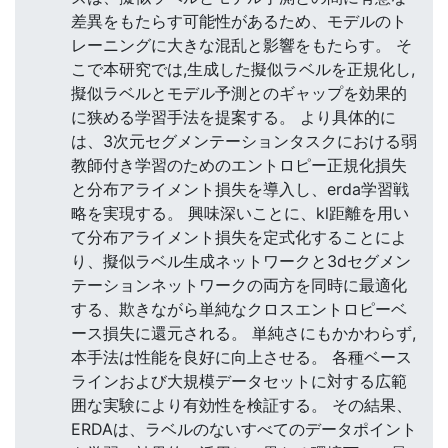
差異をもたらす可能性があるため、モデルのト
レーニングに大きな混乱と影響をもたらす。 そ
こで本研究では,生成した擬似ラベルを正規化し,
擬似ラベルとモデル予測とのギャップを効果的
に狭める学習手法を提案する。 より具体的に
は、3次元セグメンテーションタスクにおける弱
教師付き学習のためのエントロピー正規化損失
と分布アライメント損失を導入し、erda学習戦
略を実現する。 興味深いことに、kl距離を用い
て分布アライメント損失を定式化することによ
り、擬似ラベル生成ネットワークと3dセグメン
テーションネットワークの両方を同時に最適化
する、欺きながら単純なクロスエントロピーベ
ース損失に還元される。 単純さにもかかわらず,
本手法は性能を良好に向上させる。 各種ベース
ラインおよび大規模データセットに対する広範
囲な実験により有効性を検証する。 その結果、
ERDAは、ラベルのないすべてのデータポイント