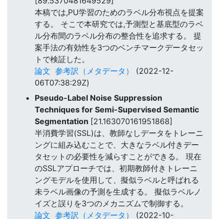
[89.5370481649529]
本稿では,PU学習のためのラベル分布視点を提案
する。 そこで本研究では,予測型と基底型のラベ
ル分布間のラベル分布の整合性を追求する。 提
案手法の有効性を3つのベンチマークデータセッ
トで検証した。
論文
参考訳（メタデータ）
(2022-12-
06T07:38:29Z)
Pseudo-Label Noise Suppression
Techniques for Semi-Supervised Semantic
Segmentation
[21.163070161951868]
半消費学習(SSL)は、教師なしデータをトレーニ
ングに組み込むことで、大きなラベル付きデー
タセットの必要性を減らすことができる。 現在
のSSLアプローチでは、初期教師付きトレーニ
ングモデルを使用して、擬似ラベルと呼ばれる
未ラベル画像の予測を生成する。 擬似ラベルノ
イズと誤りを3つのメカニズムで制御する。
論文
参考訳（メタデータ）
(2022-10-