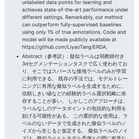
unlabeled data points for learning and
achieves state-of-the-art performance under
different settings. Remarkably, our method
can outperform fully-supervised baselines
using only 1% of true annotations. Code and
model will be made publicly available at
https://github.com/LiyaoTang/ERDA.
Abstract（参考訳）: 疑似ラベルは弱教師付き
3dセグメンテーションタスクで広く使われてお
り、そこではスパースな接地ラベルのみが学習
に利用できる。 既存の手法では、モデルトレー
ニングに有用な擬似ラベルを生成するために、
信頼しきい値などの経験的ラベル選択戦略に依
存することが多い。 しかしこのアプローチは、
ラベルなしのデータポイントの包括的な利用を
妨げる可能性がある。 この選択的な使用は、ラ
ベルのないデータで生成された擬似ラベルのノ
イズから生じると仮定する。 擬似ラベルのノイ
ズは、擬似ラベルとモデル予測との間に有意な