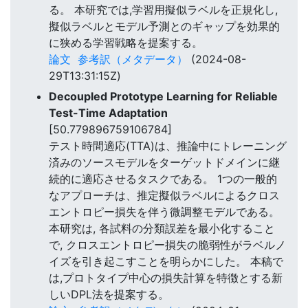
る。 本研究では,学習用擬似ラベルを正規化し,
擬似ラベルとモデル予測とのギャップを効果的
に狭める学習戦略を提案する。
論文
参考訳（メタデータ）
(2024-08-
29T13:31:15Z)
Decoupled Prototype Learning for Reliable
Test-Time Adaptation
[50.779896759106784]
テスト時間適応(TTA)は、推論中にトレーニング
済みのソースモデルをターゲットドメインに継
続的に適応させるタスクである。 1つの一般的
なアプローチは、推定擬似ラベルによるクロス
エントロピー損失を伴う微調整モデルである。
本研究は, 各試料の分類誤差を最小化すること
で, クロスエントロピー損失の脆弱性がラベルノ
イズを引き起こすことを明らかにした。 本稿で
は,プロトタイプ中心の損失計算を特徴とする新
しいDPL法を提案する。