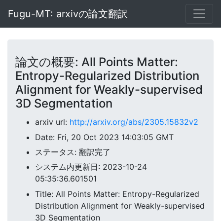
Fugu-MT: arxivの論文翻訳
論文の概要: All Points Matter:
Entropy-Regularized Distribution
Alignment for Weakly-supervised
3D Segmentation
arxiv url:
http://arxiv.org/abs/2305.15832v2
Date: Fri, 20 Oct 2023 14:03:05 GMT
ステータス: 翻訳完了
システム内更新日: 2023-10-24
05:35:36.601501
Title: All Points Matter: Entropy-Regularized
Distribution Alignment for Weakly-supervised
3D Segmentation