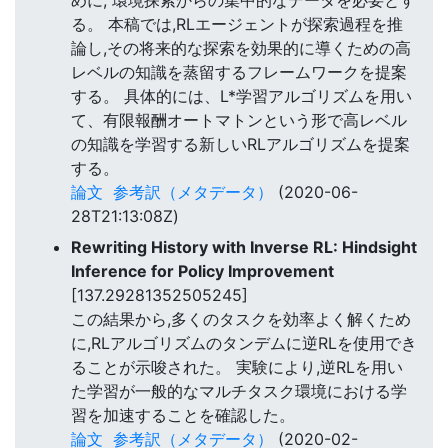
めに, 環境探索からの集中的なデータを必要とす
る。 本稿では,RLエージェントが探索過程を推
論し,その将来的な探索を効果的に導くための高
レベルの知識を蒸留するフレームワークを提案
する。 具体的には、L*学習アルゴリズムを用い
て、有限報酬オートマトンという形で高レベル
の知識を学習する新しいRLアルゴリズムを提案
する。
論文
参考訳（メタデータ）
(2020-06-
28T21:13:08Z)
Rewriting History with Inverse RL: Hindsight
Inference for Policy Improvement
[137.29281352505245]
この結果から,多くのタスクを効率よく解くため
に,RLアルゴリズムのタンデムに逆RLを使用でき
ることが示唆された。 実験により,逆RLを用い
た学習が一般的なマルチタスク環境における学
習を加速することを確認した。
論文
参考訳（メタデータ）
(2020-02-