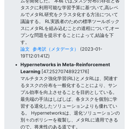
ムを開発した。 本稿では,タスク分布の存在と各
タスクに利用可能な学習予算に基づいて,高レベ
ルでメタRL研究をクラスタ化する方法について
議論する。 RL実践者のための標準ツールボック
スにメタRLを組み込むことの道程について,オー
プンな問題を提示することによって,結論を下
す。
論文
参考訳（メタデータ）
(2023-01-
19T12:01:41Z)
Hypernetworks in Meta-Reinforcement
Learning
[47.25270748922176]
マルチタスク強化学習(RL)とメタRLは、関連す
るタスクの分布を一般化することにより、サン
プル効率を向上させることを目的としている。
最先端の手法はしばしば、各タスクを個別に学
習する退化したソリューションよりも優れてい
る。 Hypernetworksは、退化ソリューションの
別々のポリシーを複製し、メタRLに適用できる
ので、将来性のある道です。