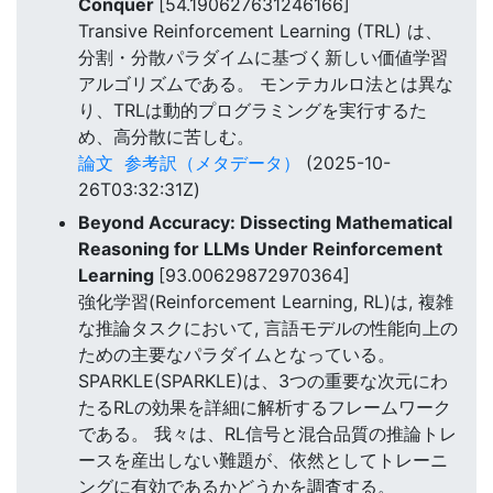
Conquer
[54.190627631246166]
Transive Reinforcement Learning (TRL) は、
分割・分散パラダイムに基づく新しい価値学習
アルゴリズムである。 モンテカルロ法とは異な
り、TRLは動的プログラミングを実行するた
め、高分散に苦しむ。
論文
参考訳（メタデータ）
(2025-10-
26T03:32:31Z)
Beyond Accuracy: Dissecting Mathematical
Reasoning for LLMs Under Reinforcement
Learning
[93.00629872970364]
強化学習(Reinforcement Learning, RL)は, 複雑
な推論タスクにおいて, 言語モデルの性能向上の
ための主要なパラダイムとなっている。
SPARKLE(SPARKLE)は、3つの重要な次元にわ
たるRLの効果を詳細に解析するフレームワーク
である。 我々は、RL信号と混合品質の推論トレ
ースを産出しない難題が、依然としてトレーニ
ングに有効であるかどうかを調査する。