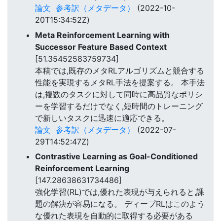
論文
参考訳（メタデータ）
(2022-10-
20T15:34:52Z)
Meta Reinforcement Learning with
Successor Feature Based Context
[51.35452583759734]
本稿では,既存のメタRLアルゴリズムと競合する
性能を実現するメタRL手法を提案する。 本手法
は,複数のタスクに対して同時に高品質なポリシ
ーを学習するだけでなく,短時間のトレーニング
で新しいタスクに迅速に適応できる。
論文
参考訳（メタデータ）
(2022-07-
29T14:52:47Z)
Contrastive Learning as Goal-Conditioned
Reinforcement Learning
[147.28638631734486]
強化学習(RL)では,優れた表現が与えられると,課
題の解決が容易になる。 ディープRLはこのよう
な優れた表現を自動的に取得する必要がある