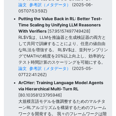
論文
参考訳（メタデータ）
(2025-06-
05T07:53:59Z)
Putting the Value Back in RL: Better Test-
Time Scaling by Unifying LLM Reasoners
With Verifiers
[57.95157497749428]
RL$V$は、LLMを推論器と生成検証器の両方と
して共同で訓練することにより、任意の値自由
なRL法を増強する。 RL$V$は、並列サンプリン
グでMATHの精度を20%以上向上し、効率的な
テスト時間計算のスケーリングを可能にする。
論文
参考訳（メタデータ）
(2025-05-
07T22:41:26Z)
ArCHer: Training Language Model Agents
via Hierarchical Multi-Turn RL
[80.10358123795946]
大規模言語モデルを微調整するためのマルチタ
ーンRLアルゴリズムを構築するためのフレーム
ワークを開発する。 我々のフレームワークは階