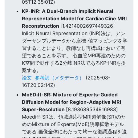
05T12:35:01Z)
KP-INR: A Dual-Branch Implicit Neural
Representation Model for Cardiac Cine MRI
Reconstruction
[1.4214002697449326]
Inlicit Neural Representation (INR)法は、アン
ダーサンプルデータから座標-値マッピングを学
習することにより、教師なし再構成において有
望であることを示す。 心血管MRI再建のための
K空間で動作する2分岐INR法であるKP-INRを提
案する。
論文
参考訳（メタデータ）
(2025-08-
16T20:02:14Z)
MoEDiff-SR: Mixture of Experts-Guided
Diffusion Model for Region-Adaptive MRI
Super-Resolution
[8.193689534916988]
Moediff-SRは、領域適応型MRI超解像(SR)のた
めのMixture of Experts(MoE)誘導拡散モデル
である 画像全体にわたって均一な復調過程を適