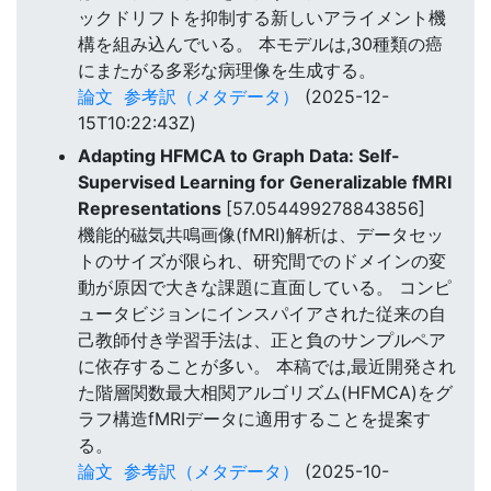
ックドリフトを抑制する新しいアライメント機
構を組み込んでいる。 本モデルは,30種類の癌
にまたがる多彩な病理像を生成する。
論文
参考訳（メタデータ）
(2025-12-
15T10:22:43Z)
Adapting HFMCA to Graph Data: Self-
Supervised Learning for Generalizable fMRI
Representations
[57.054499278843856]
機能的磁気共鳴画像(fMRI)解析は、データセッ
トのサイズが限られ、研究間でのドメインの変
動が原因で大きな課題に直面している。 コンピ
ュータビジョンにインスパイアされた従来の自
己教師付き学習手法は、正と負のサンプルペア
に依存することが多い。 本稿では,最近開発され
た階層関数最大相関アルゴリズム(HFMCA)をグ
ラフ構造fMRIデータに適用することを提案す
る。
論文
参考訳（メタデータ）
(2025-10-