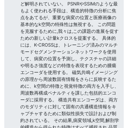
ど解明されていない。 PSNRやSSIMのような最
もよく使われる手段は、構造的特徴の分析に焦
点をあてるが、重要な病変の位置と医療画像の
基本的なk空間の特殊性は無視する。 この問題
を克服するために,我々は,この課題の進展を促す
ための新しい計量kクロスを提案する。 具体的
には、K-CROSSは、トレーニング済みのマルチ
モードセグメンテーションネットワークを使用
して、病変の位置を予測し、テクスチャの詳細
や明るさ強度などの特徴を表現するための腫瘍
エンコーダを使用する。 磁気共鳴イメージング
の原理から周波数固有情報をさらに反映するた
めに、k空間の特徴と視覚特徴の両方を入手し、
周波数再構成ペナルティを課した包括的エンコ
ーダに採用する。 構造共有エンコーダは、両方
のモダリティに対して固有の共通構造情報をキ
ャプチャするために類似性損失で設計および制
約されている。 その結果,病変領域,k空間,解剖学
的構造から得られた特徴はすべて捕捉され,品質