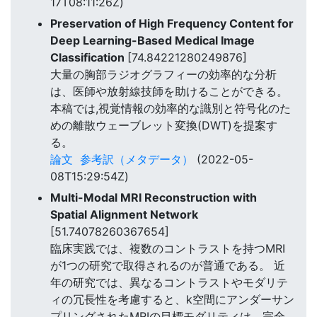
17T08:11:26Z)
Preservation of High Frequency Content for
Deep Learning-Based Medical Image
Classification
[74.84221280249876]
大量の胸部ラジオグラフィーの効率的な分析
は、医師や放射線技師を助けることができる。
本稿では,視覚情報の効率的な識別と符号化のた
めの離散ウェーブレット変換(DWT)を提案す
る。
論文
参考訳（メタデータ）
(2022-05-
08T15:29:54Z)
Multi-Modal MRI Reconstruction with
Spatial Alignment Network
[51.74078260367654]
臨床実践では、複数のコントラストを持つMRI
が1つの研究で取得されるのが普通である。 近
年の研究では、異なるコントラストやモダリテ
ィの冗長性を考慮すると、k空間にアンダーサン
プリングされたMRIの目標モダリティは、完全