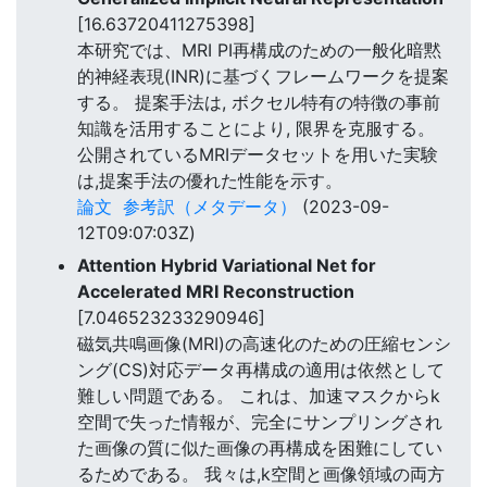
[16.63720411275398]
本研究では、MRI PI再構成のための一般化暗黙
的神経表現(INR)に基づくフレームワークを提案
する。 提案手法は, ボクセル特有の特徴の事前
知識を活用することにより, 限界を克服する。
公開されているMRIデータセットを用いた実験
は,提案手法の優れた性能を示す。
論文
参考訳（メタデータ）
(2023-09-
12T09:07:03Z)
Attention Hybrid Variational Net for
Accelerated MRI Reconstruction
[7.046523233290946]
磁気共鳴画像(MRI)の高速化のための圧縮センシ
ング(CS)対応データ再構成の適用は依然として
難しい問題である。 これは、加速マスクからk
空間で失った情報が、完全にサンプリングされ
た画像の質に似た画像の再構成を困難にしてい
るためである。 我々は,k空間と画像領域の両方