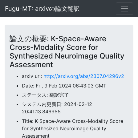
Fugu-MT: arxivの論文翻訳
論文の概要: K-Space-Aware
Cross-Modality Score for
Synthesized Neuroimage Quality
Assessment
arxiv url:
http://arxiv.org/abs/2307.04296v2
Date: Fri, 9 Feb 2024 06:43:03 GMT
ステータス: 翻訳完了
システム内更新日: 2024-02-12
20:41:13.846955
Title: K-Space-Aware Cross-Modality Score
for Synthesized Neuroimage Quality
Assessment