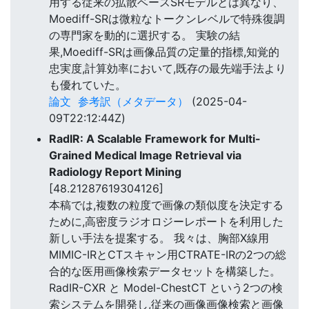
用する従来の拡散ベースSRモデルとは異なり、
Moediff-SRは微粒なトークンレベルで特殊復調
の専門家を動的に選択する。 実験の結
果,Moediff-SRは画像品質の定量的指標,知覚的
忠実度,計算効率において,既存の最先端手法より
も優れていた。
論文
参考訳（メタデータ）
(2025-04-
09T22:12:44Z)
RadIR: A Scalable Framework for Multi-
Grained Medical Image Retrieval via
Radiology Report Mining
[48.21287619304126]
本稿では,複数の粒度で画像の類似度を決定する
ために,高密度ラジオロジーレポートを利用した
新しい手法を提案する。 我々は、胸部X線用
MIMIC-IRとCTスキャン用CTRATE-IRの2つの総
合的な医用画像検索データセットを構築した。
RadIR-CXR と Model-ChestCT という2つの検
索システムを開発し,従来の画像画像検索と画像