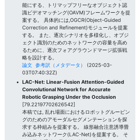
能にする、トリマップフリーなオブジェクト認
識ビデオマッチング(OAVM)フレームワークを提
案する。 具体的には,OGCR(Object-Guided
Correction and Refinement)モジュールを提案
する。 また、逐次シナリオを多様化し、オブジ
ェクト識別のためのネットワークの容量を高め
るために、逐次フォアグラウンドマージ拡張戦
略を設計する。
論文
参考訳（メタデータ）
(2025-03-
03T07:40:32Z)
LAC-Net: Linear-Fusion Attention-Guided
Convolutional Network for Accurate
Robotic Grasping Under the Occlusion
[79.22197702626542]
本稿では, 乱れ場面におけるロボットグルーピン
グのためのアモーダルセグメンテーションを探
求する枠組みを提案する。 線形融合注意誘導畳
み込みネットワーク(LAC-Net)を提案する。 そ