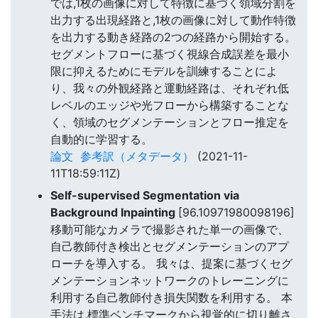
では,1枚の画像に対して特徴に基づく領域分割を
出力する出現経路と,1枚の画像に対して動作特徴
を出力する動き経路の2つの経路から開始する。
セグメントフローに基づく視線合成誤差を最小
限に抑えるためにモデルを訓練することによ
り、我々の外観経路と運動経路は、それぞれ低
レベルのエッジや光フローから構築することな
く、領域のセグメンテーションとフロー推定を
自動的に学習する。
論文
参考訳（メタデータ）
(2021-11-
11T18:59:11Z)
Self-supervised Segmentation via
Background Inpainting
[96.10971980098196]
移動可能なカメラで撮影された単一の画像で、
自己教師付き検出とセグメンテーションのアプ
ローチを導入する。 我々は、提案に基づくセグ
メンテーションネットワークのトレーニングに
利用する自己教師付き損失関数を利用する。 本
手法は,標準ベンチマークから視覚的に切り離さ