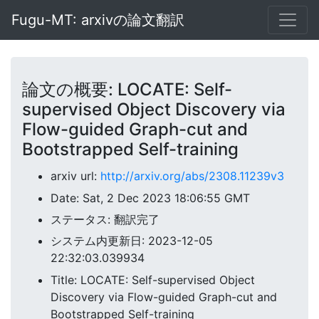
Fugu-MT: arxivの論文翻訳
論文の概要: LOCATE: Self-
supervised Object Discovery via
Flow-guided Graph-cut and
Bootstrapped Self-training
arxiv url:
http://arxiv.org/abs/2308.11239v3
Date: Sat, 2 Dec 2023 18:06:55 GMT
ステータス: 翻訳完了
システム内更新日: 2023-12-05
22:32:03.039934
Title: LOCATE: Self-supervised Object
Discovery via Flow-guided Graph-cut and
Bootstrapped Self-training