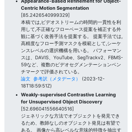
Appearance-Based Refinement for Object-
Centric Motion Segmentation
[85.2426540999329]
本稿では,ビデオストリームの時間的一貫性を利
用して,不正確なフローベース提案を補正する外
観に基づく改善手法を提案する。 提案手法では,
高精度なフロー予測マスクを模範として,シーケ
ンスレベルの選択機構を用いる。 パフォーマン
スは、DAVIS、YouTube、SegTrackv2、FBMS-
59など、複数のビデオセグメンテーションベン
チマークで評価されている。
論文
参考訳（メタデータ）
(2023-12-
18T18:59:51Z)
Weakly-supervised Contrastive Learning
for Unsupervised Object Discovery
[52.696041556640516]
ジェネリックな方法でオブジェクトを発見でき
るため、教師なしのオブジェクト発見は有望で
ある。 画像から高レベルな意味的特徴を抽出す