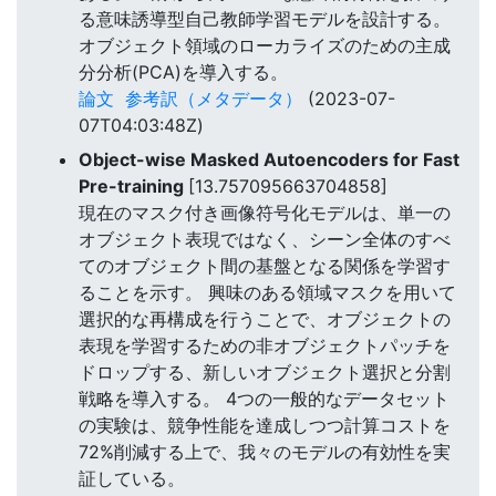
る意味誘導型自己教師学習モデルを設計する。
オブジェクト領域のローカライズのための主成
分分析(PCA)を導入する。
論文
参考訳（メタデータ）
(2023-07-
07T04:03:48Z)
Object-wise Masked Autoencoders for Fast
Pre-training
[13.757095663704858]
現在のマスク付き画像符号化モデルは、単一の
オブジェクト表現ではなく、シーン全体のすべ
てのオブジェクト間の基盤となる関係を学習す
ることを示す。 興味のある領域マスクを用いて
選択的な再構成を行うことで、オブジェクトの
表現を学習するための非オブジェクトパッチを
ドロップする、新しいオブジェクト選択と分割
戦略を導入する。 4つの一般的なデータセット
の実験は、競争性能を達成しつつ計算コストを
72%削減する上で、我々のモデルの有効性を実
証している。