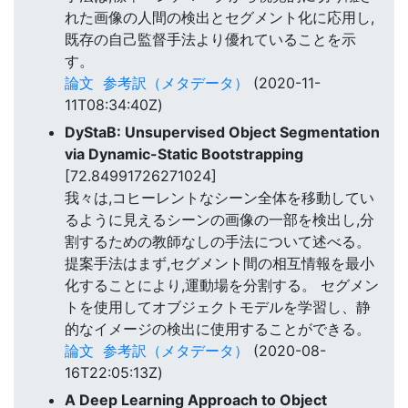
れた画像の人間の検出とセグメント化に応用し,
既存の自己監督手法より優れていることを示
す。
論文
参考訳（メタデータ）
(2020-11-
11T08:34:40Z)
DyStaB: Unsupervised Object Segmentation
via Dynamic-Static Bootstrapping
[72.84991726271024]
我々は,コヒーレントなシーン全体を移動してい
るように見えるシーンの画像の一部を検出し,分
割するための教師なしの手法について述べる。
提案手法はまず,セグメント間の相互情報を最小
化することにより,運動場を分割する。 セグメン
トを使用してオブジェクトモデルを学習し、静
的なイメージの検出に使用することができる。
論文
参考訳（メタデータ）
(2020-08-
16T22:05:13Z)
A Deep Learning Approach to Object