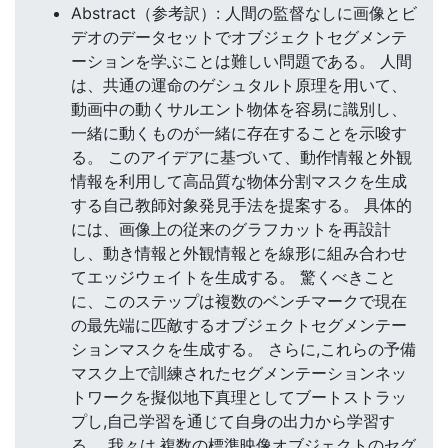
Abstract（参考訳）: 人間の監督なしに画像とビ
デオのデータセットでオブジェクトセグメンテ
ーションを学ぶことは難しい問題である。 人間
は、共通の運命のゲシュタルト原理を用いて、
動画中の動くサルエント物体を容易に識別し、
一緒に動くものが一緒に存在することを示唆す
る。 このアイデアに基づいて、動作情報と外観
情報を利用して高品質な物体分割マスクを生成
する自己教師対象発見手法を提案する。 具体的
には、画像上の従来のグラフカットを再設計
し、動き情報と外観情報とを線形に組み合わせ
てエッジウェイトを生成する。 驚くべきこと
に、このステップは複数のベンチマークで現在
の最先端に匹敵するオブジェクトセグメンテー
ションマスクを生成する。 さらに,これらの予備
マスク上で訓練されたセグメンテーションネッ
トワークを擬似地下真理としてブートストラッ
プし,自己学習を通じて自身の出力から学習す
る。 我々は,複数の標準映像オブジェクトのセグ