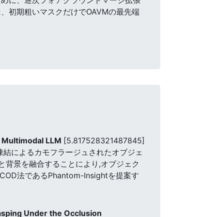
、初期粗いマスクだけでOAVMの最先端
h Multimodal LLM
[5.817528321487845]
デル凍結によるカモフラージュされたオブジェ
景と背景を融合することにより,オブジェク
であるPhantom-Insightを提案す
asping Under the Occlusion