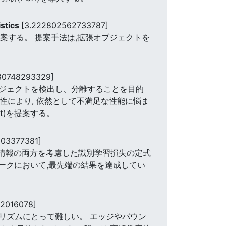
istics
[3.222802562733787]
提案する。 提案手法は,拡張オブジェクトを
80748293329]
ブジェクトを検出し、分離することを目的
性により, 依然として不満足な性能に悩ま
t)を提案する。
303377381]
背景情報の両方を考慮した識別学習損失の定式
ベンチマークにおいて,最先端の結果を達成してい
82016078]
リズムにとって難しい。 エッジやバウン