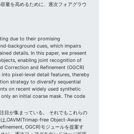
の容量を高めるために、逐次フォアグラウ
ing due to their promising
ound-background cues, which impairs
ained details. In this paper, we present
jects, enabling joint recognition of
ded Correction and Refinement (OGCR)
to pixel-level detail features, thereby
on strategy to diversify sequential
nts on recent widely used synthetic
nly an initial coarse mask. The code
グに注目が集まっている。 それでもこれらの
imap-free Object-Aware
 Refinement, OGCR)モジュールを提案す
ために、逐次フォアグラウンドマージ拡張