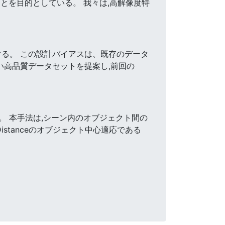
とを目的としている。 我々は,高解像度特
する。 この設計バイアスは、既存のデータ
い高品質データセットを提案し,前回の
 本手法は,シーン内のオブジェクト間の
 Distanceのオブジェクト中心適応である