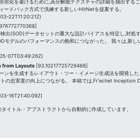
部劣化を避けるために,高分解能テクスチャの詳細を抽出するこ
ードバック方式で洗練する新しいHitNetを提案する。
03-22T11:20:21Z)
3976772770368]
検出(SOD)データセットの重大な設計バイアスを特定し,対処
Dモデルのパフォーマンスの飽和につながった。 我々は,新し
05-07T03:49:26Z)
n from Layouts
[93.10217725729468]
ーンを生成するレイアウト・ツー・イメージ生成法を開発した。
実度の向上につながる。 本稿では,Fr'echet Inception
03-16T21:40:09Z)
のタイトル・アブストラクトから自動的に作成しています。