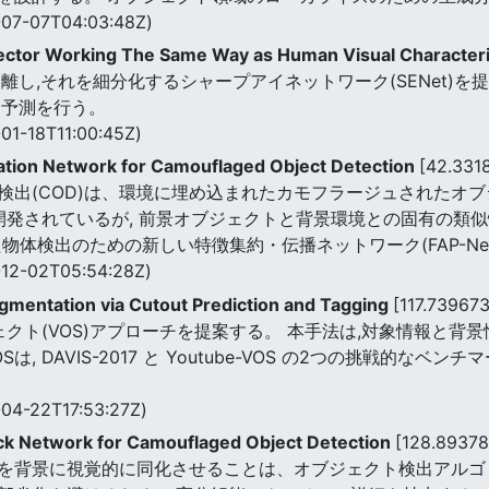
07-07T04:03:48Z)
tector Working The Same Way as Human Visual Character
離し,それを細分化するシャープアイネットワーク(SENet)を
な予測を行う。
01-18T11:00:45Z)
ation Network for Camouflaged Object Detection
[42.331
検出(COD)は、環境に埋め込まれたカモフラージュされたオ
開発されているが, 前景オブジェクトと背景環境との固有の類似
物体検出のための新しい特徴集約・伝播ネットワーク(FAP-Ne
12-02T05:54:28Z)
gmentation via Cutout Prediction and Tagging
[117.73967
ェクト(VOS)アプローチを提案する。 本手法は,対象情報と
は, DAVIS-2017 と Youtube-VOS の2つの挑戦的な
04-22T17:53:27Z)
ack Network for Camouflaged Object Detection
[128.8937
を背景に視覚的に同化させることは、オブジェクト検出アルゴ