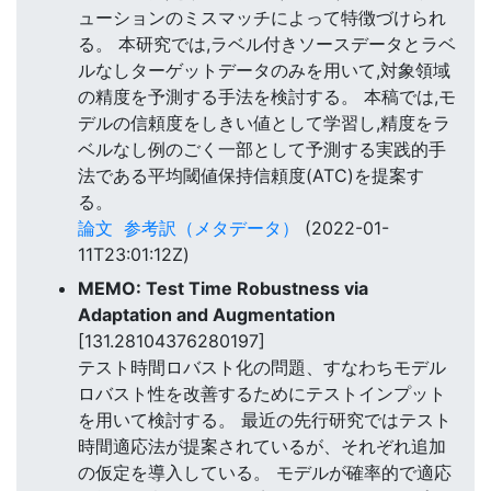
ューションのミスマッチによって特徴づけられ
る。 本研究では,ラベル付きソースデータとラベ
ルなしターゲットデータのみを用いて,対象領域
の精度を予測する手法を検討する。 本稿では,モ
デルの信頼度をしきい値として学習し,精度をラ
ベルなし例のごく一部として予測する実践的手
法である平均閾値保持信頼度(ATC)を提案す
る。
論文
参考訳（メタデータ）
(2022-01-
11T23:01:12Z)
MEMO: Test Time Robustness via
Adaptation and Augmentation
[131.28104376280197]
テスト時間ロバスト化の問題、すなわちモデル
ロバスト性を改善するためにテストインプット
を用いて検討する。 最近の先行研究ではテスト
時間適応法が提案されているが、それぞれ追加
の仮定を導入している。 モデルが確率的で適応