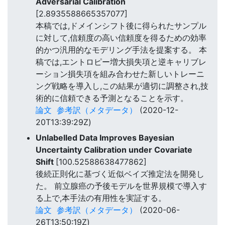
Adversarial Calibration
[2.8935588665357077]
本稿では,ドメインシフト後に得られたサンプル
に対して,信頼度の高い信頼度を得るための効率
的かつ汎用的なモデリング手法を提案する。 本
稿では,エントロピー増大損失項と逆キャリブレ
ーション損失項を組み合わせた新しいトレーニ
ング戦略を導入し,この結果が適切に調整され,技
術的に信頼できる予測となることを示す。
論文
参考訳（メタデータ）
(2020-12-
20T13:39:29Z)
Unlabelled Data Improves Bayesian
Uncertainty Calibration under Covariate
Shift
[100.52588638477862]
後続正則化に基づく近似ベイズ推定法を開発し
た。 前立腺癌の予後モデルを世界規模で導入す
る上で,本手法の有用性を実証する。
論文
参考訳（メタデータ）
(2020-06-
26T13:50:19Z)