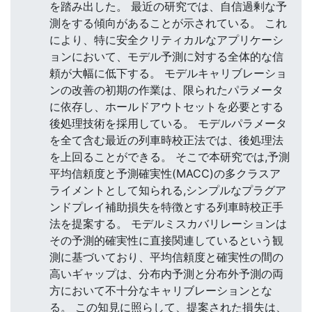
を踏み出した。 最近の研究では、自信過剰な予
測をする傾向があることが示されている。 これ
により、特に安全クリティカルなアプリケーシ
ョンにおいて、モデル予測に対する全体的な信
頼が大幅に低下する。 モデルキャリブレーショ
ンの改善の初期の作業は、限られたパラメータ
に依存し、ホールドアウトセットを必要とする
後処理技術を採用している。 モデルパラメータ
を全て含む最近の列車時校正法では、後処理法
を上回ることができる。 そこで本研究では,予測
平均信頼度と予測確実性(MACC)の多クラスア
ライメントとして知られる,シンプルなプラグア
ンドプレイ補助損失を特徴とする列車時校正手
法を提案する。 モデルミスカバリレーションは
その予測的確実性に直接関連しているという観
測に基づいており、平均信頼度と確実性の間の
高いギャップは、分布内予測と分布外予測の両
方において不十分なキャリブレーションとな
る。 この知見に照らして、提案された損失は、