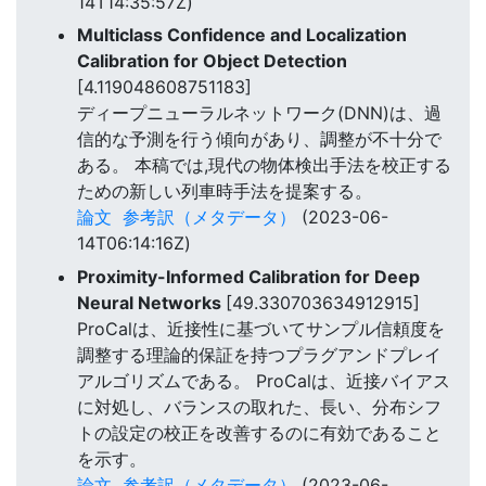
14T14:35:57Z)
Multiclass Confidence and Localization
Calibration for Object Detection
[4.119048608751183]
ディープニューラルネットワーク(DNN)は、過
信的な予測を行う傾向があり、調整が不十分で
ある。 本稿では,現代の物体検出手法を校正する
ための新しい列車時手法を提案する。
論文
参考訳（メタデータ）
(2023-06-
14T06:14:16Z)
Proximity-Informed Calibration for Deep
Neural Networks
[49.330703634912915]
ProCalは、近接性に基づいてサンプル信頼度を
調整する理論的保証を持つプラグアンドプレイ
アルゴリズムである。 ProCalは、近接バイアス
に対処し、バランスの取れた、長い、分布シフ
トの設定の校正を改善するのに有効であること
を示す。
論文
参考訳（メタデータ）
(2023-06-