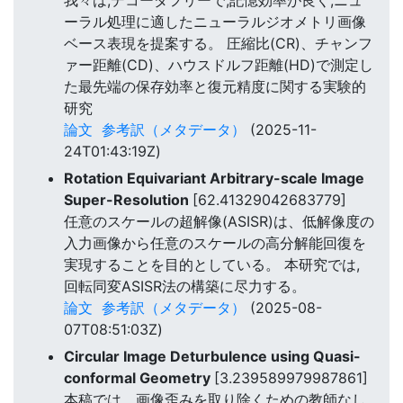
ーラル処理に適したニューラルジオメトリ画像
ベース表現を提案する。 圧縮比(CR)、チャンフ
ァー距離(CD)、ハウスドルフ距離(HD)で測定し
た最先端の保存効率と復元精度に関する実験的
研究
論文
参考訳（メタデータ）
(2025-11-
24T01:43:19Z)
Rotation Equivariant Arbitrary-scale Image
Super-Resolution
[62.41329042683779]
任意のスケールの超解像(ASISR)は、低解像度の
入力画像から任意のスケールの高分解能回復を
実現することを目的としている。 本研究では,
回転同変ASISR法の構築に尽力する。
論文
参考訳（メタデータ）
(2025-08-
07T08:51:03Z)
Circular Image Deturbulence using Quasi-
conformal Geometry
[3.239589979987861]
本稿では、画像歪みを取り除くための教師なし