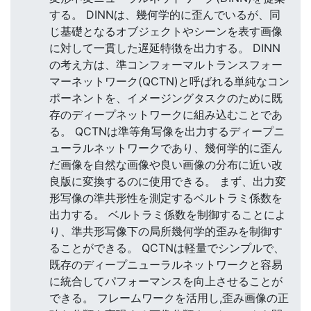
する。 DINNは、幾何学的に歪んでいるが、同
じ基礎となるオブジェクトやシーンを表す画像
に対して一貫した遅延特徴を出力する。 DINN
の考え方は、準コンフォーマルトランスフォー
マーネットワーク(QCTN)と呼ばれる単純なコン
ポーネントを、イメージングタスクのために既
存のディープネットワークに組み込むことであ
る。 QCTNは準等角写像を出力するディープニ
ューラルネットワークであり、幾何学的に歪ん
だ画像を自然な画像や良い画像の分布に近い改
良版に変換するのに使用できる。 まず、出力変
形写像の準共形性を測定するベルトラミ係数を
出力する。 ベルトラミ係数を制御することによ
り、準共形写像下の局所幾何学的歪みを制御す
ることができる。 QCTNは軽量でシンプルで、
既存のディープニューラルネットワークと容易
に統合してパフォーマンスを向上させることが
できる。 フレームワークを活用し,歪み画像の正