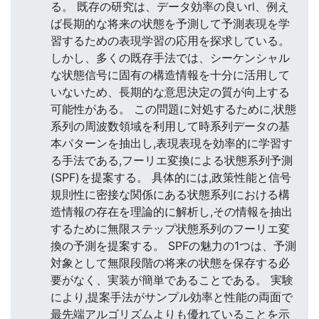
る。 既存の研究は、データ効率の良いrl、例え
ば長期的な将来の状態を予測して予測表現を学
習するための表現学習の応用を探求している。
しかし、多くの既存手法では、シーケンシャル
な状態信号に固有の構造情報を十分に活用して
いないため、長期的な意思決定の質が向上する
可能性がある。 この問題に対処するために,状態
系列の周波数領域を利用して時系列データの基
本パターンを抽出し,表現表現を効率的に学習す
る手法である,フーリエ変換による状態系列予測
(SPF)を提案する。 具体的には,政策性能と信号
規則性に密接な関係にある状態系列における構
造情報の存在を理論的に解析し,その情報を抽出
するために無限ステップ状態系列のフーリエ変
換の予測を提案する。 SPFの魅力の1つは、予測
対象として無限段階の将来の状態を保存する必
要がなく、実装が簡単であることである。 実験
により,提案手法がサンプル効率と性能の両面で
最先端アルゴリズムよりも優れていることを示