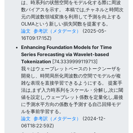
は、時系列の状態空間をモデル化する際に周波
数バイアスを示す。 本稿では,チャネルと時間次
元の周波数領域変換を利用して予測を向上する
OLMAという新しい損失関数を提案する。
論文
参考訳（メタデータ）
(2025-05-
16T09:17:15Z)
Enhancing Foundation Models for Time
Series Forecasting via Wavelet-based
Tokenization
[74.3339999119713]
我々はウェーブレットベースのトークンーザを
開発し、時間局所化周波数の空間でモデルが複
雑な表現を直接学習できるようにする。 提案手
法は,まず入力時系列をスケール・分解し,次に閾
値を設定し,ウェーブレット係数を定量化し,最後
に予測水平方向の係数を予測する自己回帰モデ
ルを事前学習する。
論文
参考訳（メタデータ）
(2024-12-
06T18:22:59Z)