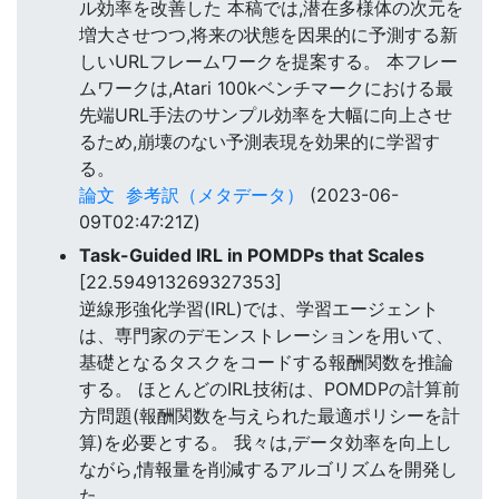
ル効率を改善した 本稿では,潜在多様体の次元を
増大させつつ,将来の状態を因果的に予測する新
しいURLフレームワークを提案する。 本フレー
ムワークは,Atari 100kベンチマークにおける最
先端URL手法のサンプル効率を大幅に向上させ
るため,崩壊のない予測表現を効果的に学習す
る。
論文
参考訳（メタデータ）
(2023-06-
09T02:47:21Z)
Task-Guided IRL in POMDPs that Scales
[22.594913269327353]
逆線形強化学習(IRL)では、学習エージェント
は、専門家のデモンストレーションを用いて、
基礎となるタスクをコードする報酬関数を推論
する。 ほとんどのIRL技術は、POMDPの計算前
方問題(報酬関数を与えられた最適ポリシーを計
算)を必要とする。 我々は,データ効率を向上し
ながら,情報量を削減するアルゴリズムを開発し
た。