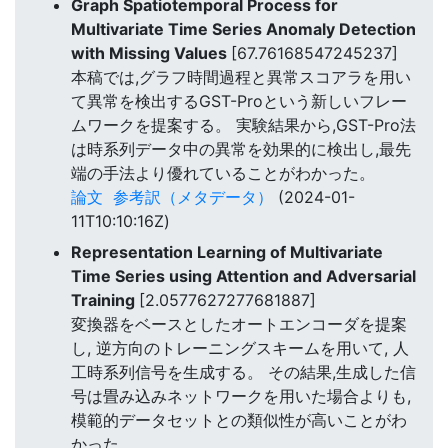
Graph Spatiotemporal Process for
Multivariate Time Series Anomaly Detection
with Missing Values
[67.76168547245237]
本稿では,グラフ時間過程と異常スコアラを用い
て異常を検出するGST-Proという新しいフレー
ムワークを提案する。 実験結果から,GST-Pro法
は時系列データ中の異常を効果的に検出し,最先
端の手法より優れていることがわかった。
論文
参考訳（メタデータ）
(2024-01-
11T10:10:16Z)
Representation Learning of Multivariate
Time Series using Attention and Adversarial
Training
[2.0577627277681887]
変換器をベースとしたオートエンコーダを提案
し, 逆方向のトレーニングスキームを用いて, 人
工時系列信号を生成する。 その結果,生成した信
号は畳み込みネットワークを用いた場合よりも,
模範的データセットとの類似性が高いことがわ
かった。