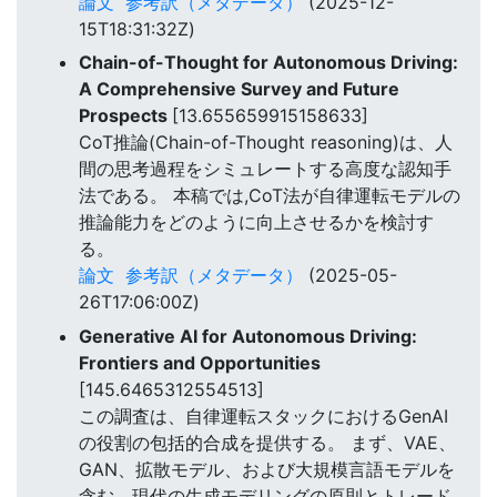
論文
参考訳（メタデータ）
(2025-12-
15T18:31:32Z)
Chain-of-Thought for Autonomous Driving:
A Comprehensive Survey and Future
Prospects
[13.655659915158633]
CoT推論(Chain-of-Thought reasoning)は、人
間の思考過程をシミュレートする高度な認知手
法である。 本稿では,CoT法が自律運転モデルの
推論能力をどのように向上させるかを検討す
る。
論文
参考訳（メタデータ）
(2025-05-
26T17:06:00Z)
Generative AI for Autonomous Driving:
Frontiers and Opportunities
[145.6465312554513]
この調査は、自律運転スタックにおけるGenAI
の役割の包括的合成を提供する。 まず、VAE、
GAN、拡散モデル、および大規模言語モデルを
含む、現代の生成モデリングの原則とトレード