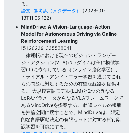
る。
論文
参考訳（メタデータ）
(2026-01-
13T11:05:12Z)
MindDrive: A Vision-Language-Action
Model for Autonomous Driving via Online
Reinforcement Learning
[51.20229133553804]
自律運転における現在のビジョン・ランゲー
ジ・アクション(VLA)パラダイムは主に模倣学
習(IL)に依存している オンライン強化学習は、
トライアル・アンド・エラー学習を通じてこれ
らの問題に対処するための有望な経路を提供す
る。 大規模言語モデル(LLM)と2つの異なる
LoRAパラメータからなるVLAフレームワークで
あるMindDriveを提案する。 軌道レベルの報酬
を推論空間に戻すことで、MindDriveは、限定
的な言語駆動決定の有限セットに対する試行錯
誤学習を可能にする。