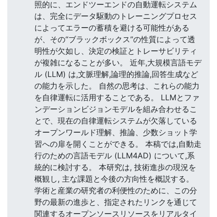
照的に、エンドツーエンドの自動運転システム
は、完全にデータ駆動のトレーニングプロセス
によってエラーの蓄積を避ける可能性がある
が、その“ブラックボックス”の性質によって透
明性が欠如し、決定の検証とトレーサビリティ
が複雑になることが多い。 近年,大規模言語モデ
ル (LLM) は,文脈理解,論理的推論,回答生成など
の能力を示した。 自然の思考は、これらの能力
を自律運転に活用することである。 LLMとファ
ンデーションビジョンモデルを組み合わせるこ
とで、現在の自律運転システムが欠落している
オープンワールド理解、推論、少数ショット学
習への扉を開くことができる。 本稿では,自動走
行のための言語モデル (LLM4AD) について,系
統的に検討する。 本研究は, 技術進歩の現況を
概観し, 主な課題と今後の方向性を概説する。
学術と産業の研究者の利便性のために、この分
野の最新の進歩と、指定されたリンクを通じて
関連するオープンソースリソースをリアルタイ