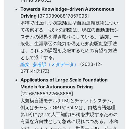
14T18:59:05Z)
Towards Knowledge-driven Autonomous
Driving
[37.003908817857095]
本稿では,新しい知識駆動型自動運転技術につい
て考察する。 我々の調査は、現在の自動運転シ
ステムの限界を浮き彫りにしている。 認知、一
般化、生涯学習の能力を備えた知識駆動型手法
は、これらの課題を克服するための有望な方法
として浮上する。
論文
参考訳（メタデータ）
(2023-12-
07T14:17:17Z)
Applications of Large Scale Foundation
Models for Autonomous Driving
[22.651585322658686]
大規模言語モデル(LLM)とチャットシステム、
例えばチャットGPTやPaLMは、自然言語処理
(NLP)において人工知能(AGI)を実現するための
有望な方向性として急速に現れつつある。 本稿
では、シミュレーション、世界モデル、データ