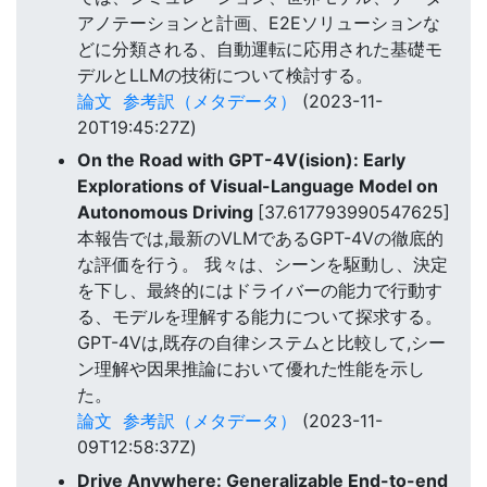
アノテーションと計画、E2Eソリューションな
どに分類される、自動運転に応用された基礎モ
デルとLLMの技術について検討する。
論文
参考訳（メタデータ）
(2023-11-
20T19:45:27Z)
On the Road with GPT-4V(ision): Early
Explorations of Visual-Language Model on
Autonomous Driving
[37.617793990547625]
本報告では,最新のVLMであるGPT-4Vの徹底的
な評価を行う。 我々は、シーンを駆動し、決定
を下し、最終的にはドライバーの能力で行動す
る、モデルを理解する能力について探求する。
GPT-4Vは,既存の自律システムと比較して,シー
ン理解や因果推論において優れた性能を示し
た。
論文
参考訳（メタデータ）
(2023-11-
09T12:58:37Z)
Drive Anywhere: Generalizable End-to-end