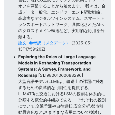
オフを蒸留することから始めます。 我々は、合
成データ一般化、エンドツーエンド駆動戦略、
高忠実なデジタルツインシステム、スマートト
ランスポートネットワーク、具体化されたAIへ
のクロスドメイン転送など、実用的な応用を分
類する。
論文
参考訳（メタデータ）
(2025-05-
13T17:59:20Z)
Exploring the Roles of Large Language
Models in Reshaping Transportation
Systems: A Survey, Framework, and
Roadmap
[51.198001060683296]
大型言語モデル(LLM)は、輸送上の課題に対処
するための変革的な可能性を提供する。
LLM4TRは,交通におけるLSMの役割を体系的に
分類する概念的枠組みである。 それぞれの役割
について,交通予測や自律運転,安全分析,都市移
動最適化など,さまざまな応用について検討し