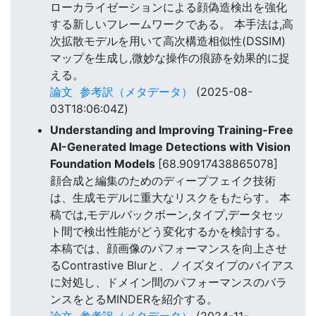
ローカライゼーションによる顔偽造検出を強化
する新しいフレームワークである。 本手法は,高
次拡散モデルを用いて高次構造相似性(DSSIM)
マップを生成し,微妙な操作の痕跡を効果的に捉
える。
論文
参考訳（メタデータ）
(2025-08-
03T18:06:04Z)
Understanding and Improving Training-Free
AI-Generated Image Detections with Vision
Foundation Models
[68.90917438865078]
顔合成と編集のためのディープフェイク技術
は、生成モデルに重大なリスクをもたらす。 本
稿では,モデルバックボーン,タイプ,データセッ
ト間で検出性能がどう変化するかを検討する。
本稿では、顔画像のパフォーマンスを向上させ
るContrastive Blurと、ノイズタイプのバイアス
に対処し、ドメイン間のパフォーマンスのバラ
ンスをとるMINDERを紹介する。