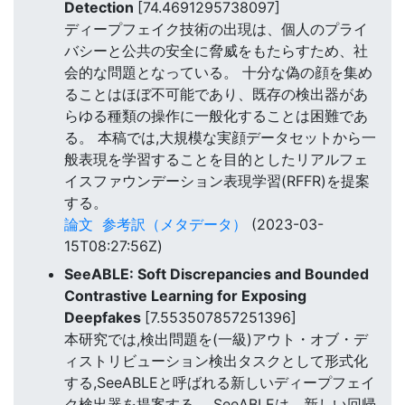
Detection
[74.4691295738097]
ディープフェイク技術の出現は、個人のプライ
バシーと公共の安全に脅威をもたらすため、社
会的な問題となっている。 十分な偽の顔を集め
ることはほぼ不可能であり、既存の検出器があ
らゆる種類の操作に一般化することは困難であ
る。 本稿では,大規模な実顔データセットから一
般表現を学習することを目的としたリアルフェ
イスファウンデーション表現学習(RFFR)を提案
する。
論文
参考訳（メタデータ）
(2023-03-
15T08:27:56Z)
SeeABLE: Soft Discrepancies and Bounded
Contrastive Learning for Exposing
Deepfakes
[7.553507857251396]
本研究では,検出問題を(一級)アウト・オブ・デ
ィストリビューション検出タスクとして形式化
する,SeeABLEと呼ばれる新しいディープフェイ
ク検出器を提案する。 SeeABLEは、新しい回帰