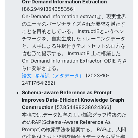
On-Demand Information Extraction
[86.29491354355356]
On-Demand Information extractは、現実世界
のユーザのパーソナライズされた要求を満たす
ことを目的としている。 InstructIEというベン
チマークを、自動生成したトレーニングデータ
と、人手による注釈付きテストセットの両方を
含む形で提示する。 InstructIE 上に構築した
On-Demand Information Extractor, ODIE をさ
らに発展させる。
論文
参考訳（メタデータ）
(2023-10-
24T17:54:25Z)
Schema-aware Reference as Prompt
Improves Data-Efficient Knowledge Graph
Construction
[57.854498238624366]
本稿では,データ効率のよい知識グラフ構築のた
めのRAP(Schema-Aware Reference As
Prompt)の検索手法を提案する。 RAPは、人間
の注釈付きおよび弱教師付きデータから受け継