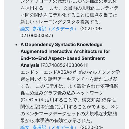
ングアプローチの代わりにスパン抽出の定式化
を採用する。 また、文書内の意味的エンティテ
ィ間の関係をモデル化することに焦点を当てた
新しいトレーニングタスクを提案する。
論文
参考訳（メタデータ）
(2021-06-
02T06:50:04Z)
A Dependency Syntactic Knowledge
Augmented Interactive Architecture for
End-to-End Aspect-based Sentiment
Analysis
[73.74885246830611]
エンドツーエンドABSAのためのマルチタスク学
習を用いた対話型アーキテクチャを新たに提案
する。 このモデルは、よく設計された依存性関
係埋め込みグラフ畳み込みネットワーク
(DreGcn)を活用することで、構文知識(依存性
関係と型)を完全に活用することができる。 3つ
のベンチマークデータセットの大規模な実験結
果から,本手法の有効性が示された。
論文
参考訳（メタデータ）
(2020-04-