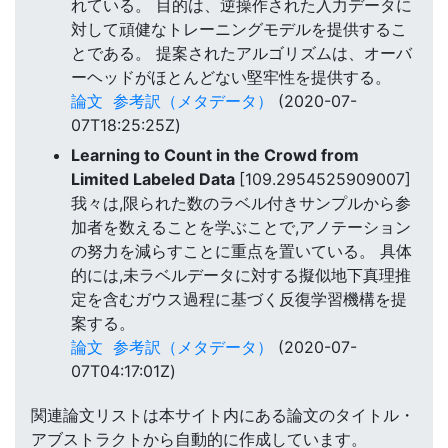
れている。 目的は、逆操作された入力データに
対して頑健なトレーニングモデルを提供するこ
とである。 提案されたアルゴリズムは、オーバ
ーヘッドがほとんどない堅牢性を提供する。
論文
参考訳（メタデータ）
(2020-07-
07T18:25:25Z)
Learning to Count in the Crowd from
Limited Labeled Data
[109.2954525909007]
我々は,限られた数のラベル付きサンプルから参
加者を数えることを学ぶことで,アノテーション
の努力を減らすことに重点を置いている。 具体
的には,未ラベルデータに対する擬似地下真理推
定を含むガウス過程に基づく反復学習機構を提
案する。
論文
参考訳（メタデータ）
(2020-07-
07T04:17:01Z)
関連論文リストは本サイト内にある論文のタイトル・
アブストラクトから自動的に作成しています。