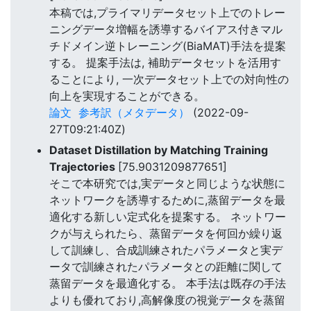
本稿では,プライマリデータセット上でのトレー
ニングデータ増幅を誘導するバイアス付きマル
チドメイン逆トレーニング(BiaMAT)手法を提案
する。 提案手法は, 補助データセットを活用す
ることにより, 一次データセット上での対向性の
向上を実現することができる。
論文
参考訳（メタデータ）
(2022-09-
27T09:21:40Z)
Dataset Distillation by Matching Training
Trajectories
[75.9031209877651]
そこで本研究では,実データと同じような状態に
ネットワークを誘導するために,蒸留データを最
適化する新しい定式化を提案する。 ネットワー
クが与えられたら、蒸留データを何回か繰り返
して訓練し、合成訓練されたパラメータと実デ
ータで訓練されたパラメータとの距離に関して
蒸留データを最適化する。 本手法は既存の手法
よりも優れており,高解像度の視覚データを蒸留