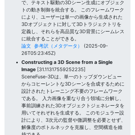
で、テキスト駆動の3Dシーン生成にオブジェク
トの動き制御を統合する。 このフレームワーク
により、ユーザーは単一の画像から生成された
3Dオブジェクトに対して3Dトラジェクトリを
定義し、それらを高品質な3D背景にシームレス
に統合することができる。
論文
参考訳（メタデータ）
(2025-09-
26T05:23:45Z)
Constructing a 3D Scene from a Single
Image
[31.11317559252235]
SceneFuse-3Dは、単一のトップダウンビュー
からコヒーレントな3Dシーンを合成するために
設計されたトレーニング不要のフレームワーク
である。 入力画像を重なり合う領域に分解し、
事前訓練された3Dオブジェクトジェネレータを
用いてそれぞれを生成する。 このモジュラー設
計により、3次元の監督や微調整を必要とせず、
解像度のボトルネックを克服し、空間構造を維
持できる。