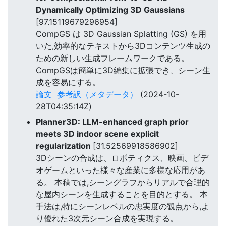
Dynamically Optimizing 3D Gaussians
[97.15119679296954]
CompGS は 3D Gaussian Splatting (GS) を用
いた,効率的なテキストから3Dコンテンツ生成の
ための新しい生成フレームワークである。
CompGSは簡単に3D編集に拡張でき、シーン生
成を容易にする。
論文
参考訳（メタデータ）
(2024-10-
28T04:35:14Z)
Planner3D: LLM-enhanced graph prior
meets 3D indoor scene explicit
regularization
[31.52569918586902]
3Dシーンの合成は、ロボティクス、映画、ビデ
オゲームといった様々な産業に多様な応用があ
る。 本稿では,シーングラフからリアルで合理的
な屋内シーンを生成することを目的とする。 本
手法は,特にシーンレベルの忠実度の観点から,よ
り優れた3次元シーン合成を実現する。