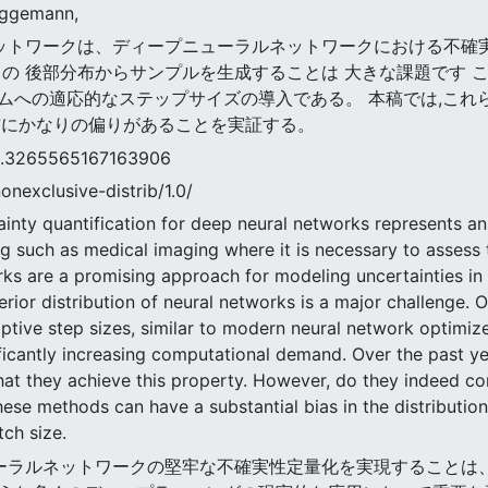
iggemann,
ーラルネットワークは、ディープニューラルネットワークにおける
の 後部分布からサンプルを生成することは 大きな課題です 
ムへの適応的なステップサイズの導入である。 本稿では,これ
布にかなりの偏りがあることを実証する。
65565167163906
nonexclusive-distrib/1.0/
ainty quantification for deep neural networks represents a
g such as medical imaging where it is necessary to assess th
rks are a promising approach for modeling uncertainties in
ior distribution of neural networks is a major challenge. O
ptive step sizes, similar to modern neural network optimiz
ficantly increasing computational demand. Over the past y
hat they achieve this property. However, do they indeed con
ese methods can have a substantial bias in the distribution 
tch size.
ープニューラルネットワークの堅牢な不確実性定量化を実現するこ