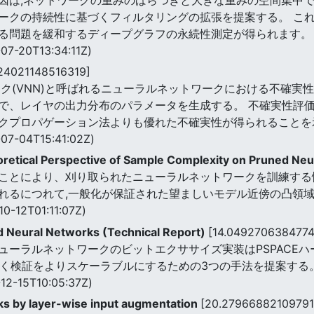
ークの持続性に基づくフィルタリングの拡張を提案する。 こ
る問題を緩和するディープグラフの永続性測定が得られます。
07-20T13:34:11Z)
24021148516319]
ク(VNN)と呼ばれるニューラルネットワークにおける不確実性
で、レイヤの出力分布のパラメータを生成する。 不確実性評価
クプロパゲーション法よりも優れた不確実性が得られることを
07-04T15:41:02Z)
oretical Perspective of Sample Complexity on Pruned Ne
ことにより、刈り取られたニューラルネットワークを訓練する性
れるにつれて,一般化が保証された望ましいモデル近傍の凸領
10-12T01:11:07Z)
ed Neural Networks (Technical Report)
[14.0492706384774
ューラルネットワークのビットエクササイズ実装はPSPACEハ
づく検証をよりスケーラブルにするための3つの手法を提案する
12-15T10:05:37Z)
ks by layer-wise input augmentation
[20.27966882109791