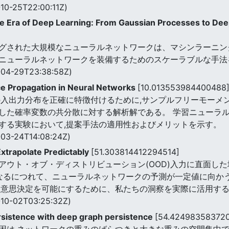
10-25T22:00:11Z)
the Era of Deep Learning: From Gaussian Processes to De
グされた大規模なニューラルネットワークは、マシンラーニン
ニューラルネットワークを装備するためのスケーラブルな手法
04-29T23:38:58Z)
nce Propagation in Neural Networks
[10.013553984400488
の入出力分布を正確に特徴付けるために,サンプルフリーモーメ
した確率変数の共分散に対する解析解である。 学習ニューラル
する実験において,提案手法の適用性およびメリットを示す。
03-24T14:08:24Z)
xtrapolate Predictably
[51.303814412294514]
アウト・オブ・ディストリビューション(OOD)入力に直面し
になるにつれて、ニューラルネットワークの予測が一定値に向か
な意思決定を可能にするために、私たちの洞察を実際に活用す
10-02T03:25:32Z)
rsistence with deep graph persistence
[54.42498358372
因は,ネットワークの重みのばらつきと大きな重みの空間集中で