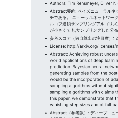
Authors: Tim Rensmeyer, Oliver N
Abstract要約: ベイズニュ
チである。 ニューラルネットワーク
ルコフ連鎖サンプリングアルゴリズ
が小さくても,サンプリングした分
参考スコア（独自算出の注目度）: 2.32
License: http://arxiv.org/licenses/
Abstract: Achieving robust uncert
world applications of deep learnin
prediction. Bayesian neural netwo
generating samples from the poster
would be the incorporation of ada
sampling algorithms without signi
sampling algorithms with claims t
this paper, we demonstrate that th
vanishing step sizes and at full ba
Abstract（参考訳）: ディ