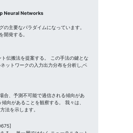
ep Neural Networks
グの主要なパラダイムになっています。
を開発する。
]
ント伝搬法を提案する。 この手法の鍵とな
ネットワークの入力出力分布を分析し,ベ
た場合、予測不可能で過信される傾向があ
う傾向があることを観察する。 我々は、
る方法を示します。
0675]
ある。 単一層ではなく,ニューラルネット