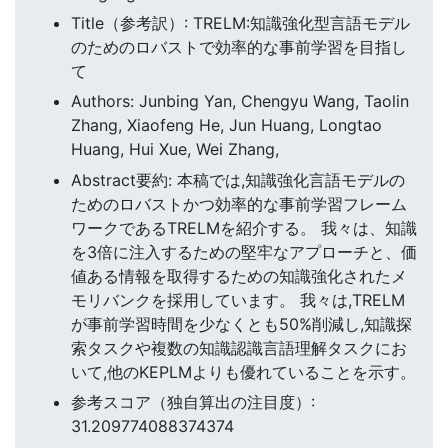
Title（参考訳）: TRELM:知識強化型言語モデル
のためのロバストで効率的な事前学習を目指し
て
Authors: Junbing Yan, Chengyu Wang, Taolin
Zhang, Xiaofeng He, Jun Huang, Longtao
Huang, Hui Xue, Wei Zhang,
Abstract要約: 本稿では,知識強化言語モデルの
ためのロバストかつ効率的な事前学習フレーム
ワークであるTRELMを紹介する。 我々は、知識
を3倍に注入するための堅牢なアプローチと、価
値ある情報を取得するための知識強化されたメ
モリバンクを採用しています。 我々は,TRELM
が事前学習時間を少なくとも50%削減し,知識探
索タスクや複数の知識認識言語理解タスクにお
いて,他のKEPLMよりも優れていることを示す。
参考スコア（独自算出の注目度）:
31.209774088374374