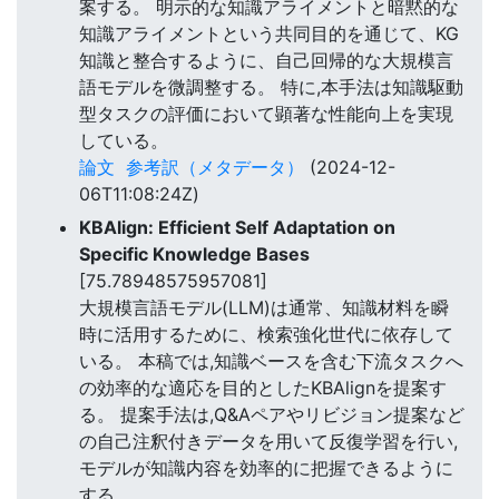
案する。 明示的な知識アライメントと暗黙的な
知識アライメントという共同目的を通じて、KG
知識と整合するように、自己回帰的な大規模言
語モデルを微調整する。 特に,本手法は知識駆動
型タスクの評価において顕著な性能向上を実現
している。
論文
参考訳（メタデータ）
(2024-12-
06T11:08:24Z)
KBAlign: Efficient Self Adaptation on
Specific Knowledge Bases
[75.78948575957081]
大規模言語モデル(LLM)は通常、知識材料を瞬
時に活用するために、検索強化世代に依存して
いる。 本稿では,知識ベースを含む下流タスクへ
の効率的な適応を目的としたKBAlignを提案す
る。 提案手法は,Q&Aペアやリビジョン提案など
の自己注釈付きデータを用いて反復学習を行い,
モデルが知識内容を効率的に把握できるように
する。