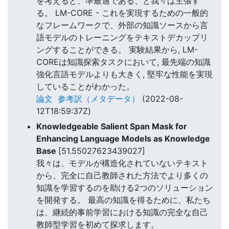
を考えると、準最適である、と我々は主張す
る。 LM-CORE - これを実現するための一般的
なフレームワークで、外部の知識ソースから言
語モデルのトレーニングをテキストデカップリ
ングすることができる。 実験結果から, LM-
COREは知識探索タスクにおいて, 最先端の知識
強化言語モデルよりも大きく, 堅牢な性能を実現
していることがわかった。
論文
参考訳（メタデータ）
(2022-08-
12T18:59:37Z)
Knowledgeable Salient Span Mask for
Enhancing Language Models as Knowledge
Base
[51.55027623439027]
我々は、モデルが構造化されていないテキスト
から、完全に自己教師された方法でより多くの
知識を学習するのを助ける2つのソリューション
を開発する。 最高の知識を得るために、私たち
は、継続的事前学習における知識の完全な自己
教師型学習を初めて探求します。