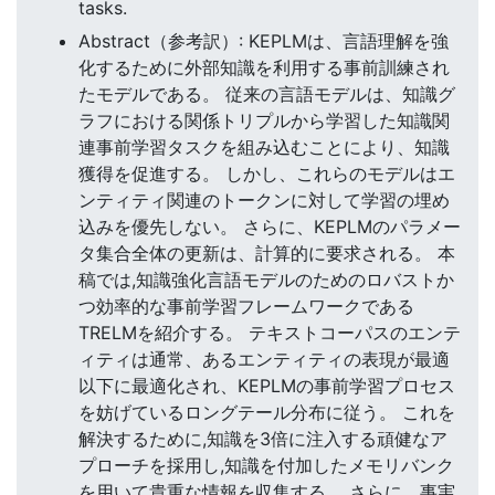
tasks.
Abstract（参考訳）: KEPLMは、言語理解を強
化するために外部知識を利用する事前訓練され
たモデルである。 従来の言語モデルは、知識グ
ラフにおける関係トリプルから学習した知識関
連事前学習タスクを組み込むことにより、知識
獲得を促進する。 しかし、これらのモデルはエ
ンティティ関連のトークンに対して学習の埋め
込みを優先しない。 さらに、KEPLMのパラメー
タ集合全体の更新は、計算的に要求される。 本
稿では,知識強化言語モデルのためのロバストか
つ効率的な事前学習フレームワークである
TRELMを紹介する。 テキストコーパスのエンテ
ィティは通常、あるエンティティの表現が最適
以下に最適化され、KEPLMの事前学習プロセス
を妨げているロングテール分布に従う。 これを
解決するために,知識を3倍に注入する頑健なア
プローチを採用し,知識を付加したメモリバンク
を用いて貴重な情報を収集する。 さらに、事実