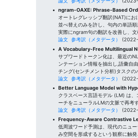
論文
参考訳（メタデータ）
(2023-
ngram-OAXE: Phrase-Based Orde
オートレグレッシブ翻訳(NAT)にお
並べ替えのみを許し、句内の単語順序の
実際にngram句の翻訳を改善し
論文
参考訳（メタデータ）
(2022-
A Vocabulary-Free Multilingual 
サブワードトークン化は、最近のN
ンテーション情報を抽出し,語彙自由
チング(センチメント分析)タスク
論文
参考訳（メタデータ）
(2022-
Better Language Model with Hyp
クラスベース言語モデル (LM) は
ーチをニューラルLMの文脈で再考
論文
参考訳（メタデータ）
(2022-
Frequency-Aware Contrastive Le
低周波ワード予測は、現代のニュー
み空間を形成するという観察に触発