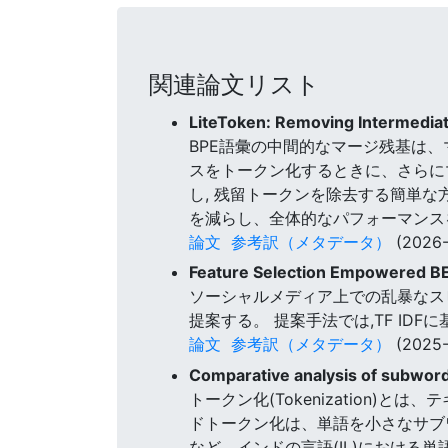
関連論文リスト
LiteToken: Removing Intermedi
BPE語彙の中間的なマージ残基は
スをトークン化するときに、さらにマ
し, 残留トークンを除去する簡単な方法
を減らし、全体的なパフォーマンス
論文
参考訳（メタデータ）
(2026-
Feature Selection Empowered BE
ソーシャルメディア上での乱暴なス
提案する。 提案手法では,TF ID
論文
参考訳（メタデータ）
(2025-
Comparative analysis of subword
トークン化(Tokenization
ドトークン化は、単語を小さなサブ
など、インドの言語(IL)における単語の複雑な