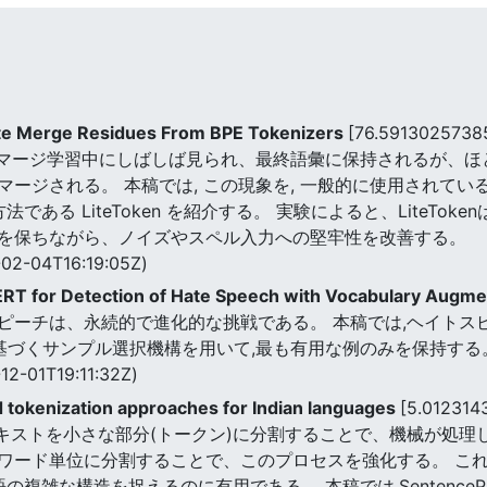
ate Merge Residues From BPE Tokenizers
[76.5913025738
、マージ学習中にしばしば見られ、最終語彙に保持されるが、
ージされる。 本稿では, この現象を, 一般的に使用されて
である LiteToken を紹介する。 実験によると、LiteT
を保ちながら、ノイズやスペル入力への堅牢性を改善する。
02-04T16:19:05Z)
RT for Detection of Hate Speech with Vocabulary Augme
ピーチは、永続的で進化的な挑戦である。 本稿では,ヘイトスピ
Fに基づくサンプル選択機構を用いて,最も有用な例のみを保持する
12-01T19:11:32Z)
 tokenization approaches for Indian languages
[5.01231
)とは、テキストを小さな部分(トークン)に分割することで、機械が
ワード単位に分割することで、このプロセスを強化する。 こ
構造を捉えるのに有用である。 本稿では,SentencePiece,Byte P