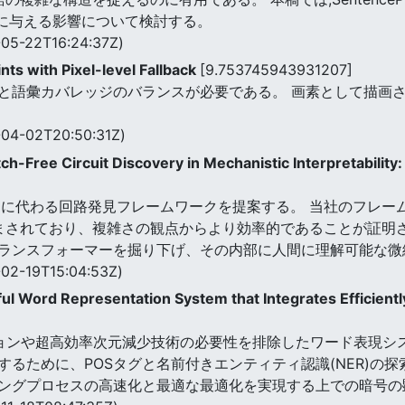
Lに与える影響について検討する。
05-22T16:24:37Z)
ts with Pixel-level Fallback
[9.753745943931207]
と語彙カバレッジのバランスが必要である。 画素として描画
04-02T20:50:31Z)
ch-Free Circuit Discovery in Mechanistic Interpretabilit
チに代わる回路発見フレームワークを提案する。 当社のフレー
tion)に悩まされており、複雑さの観点からより効率的であることが証明
ランスフォーマーを掘り下げ、その内部に人間に理解可能な微
02-19T15:04:53Z)
ful Word Representation System that Integrates Efficien
パゲーションや超高効率次元減少技術の必要性を排除したワード表現
るために、POSタグと名前付きエンティティ認識(NER)の
ングプロセスの高速化と最適な最適化を実現する上での暗号の