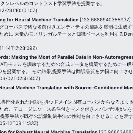
ークンレベルのコントラスト学習手法を提案する。
12-29T10:10:10Z)
ing for Neural Machine Translation
[123.6686940355937]
グコーパスで稀な名前付きエンティティの翻訳を貧弱に生成す
大量のモノリンガルデータと知識ベースを利用するDenoising Ent
11-14T17:28:09Z)
s: Making the Most of Parallel Data in Non-Autoregress
(NAT)モデルを訓練するための合成データを構築するために一
KDを提案する。 その結果,提案手法は翻訳品質を大幅に向上さ
06-02T02:41:40Z)
 Neural Machine Translation with Source-Conditioned Ma
度に専門化された用語を持つドメイン固有コーパスからなるより
ため、デコーダにソース条件付きマスク付きスパン予測損失を付
,提案手法が既存の語彙制約手法の性能を向上させることを示
05-12T08:11:33Z)
ion for Robust Neural Machine Translation
[23.96862488