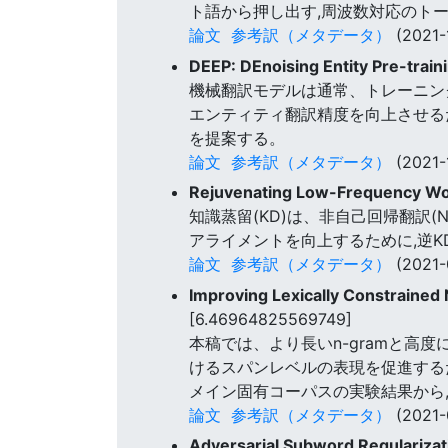
ト語から押し出す,周波数対応のト
論文
参考訳（メタデータ）
(2021-
DEEP: DEnoising Entity Pre-train
機械翻訳モデルは通常、トレーニン
エンティティ翻訳精度を向上させるために,
を提案する。
論文
参考訳（メタデータ）
(2021-
Rejuvenating Low-Frequency Word
知識蒸留(KD)は、非自己回帰翻訳
アライメントを向上するために,逆
論文
参考訳（メタデータ）
(2021-
Improving Lexically Constrained
[6.46964825569749]
本稿では、より長いn-gramと高
けるスパンレベルの表現を促進する
メイン固有コーパスの実験結果から
論文
参考訳（メタデータ）
(2021-
Adversarial Subword Regularizat