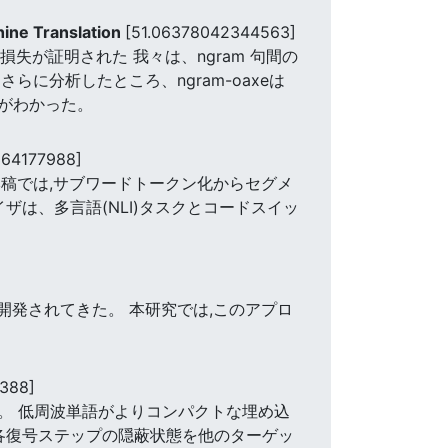
ine Translation
[51.06378042344563]
失が証明された 我々は、ngram 句間の
らに分析したところ、ngram-oaxeは
とがわかった。
364177988]
本稿では,サブワードトークン化からセグメ
は、多言語(NLI)タスクとコードスイッ
年開発されてきた。 本研究では,このアプロ
388]
。 低周波単語がよりコンパクトな埋め込
各復号ステップの隠蔽状態を他のターゲッ