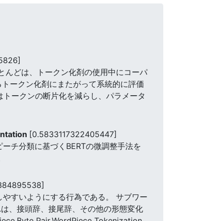
5826]
ほとんどは、トークン化剤の使用中にコーパ
いるトークン化剤にまたがって系統的に評価
okenはトークンの断片化を減らし、パラメータ
ntation
[0.5833117322405447]
ーチ分類に基づくBERTの微調整手法を
。
4384895538]
処理しやすいようにする行為である。 サブワー
れは、接頭辞、接尾辞、その他の形態変化
air,WordPiece Tokenization