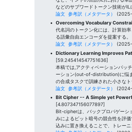
などのサブワードトークン技術がI
論文
参考訳（メタデータ）
(2025-
Overcoming Vocabulary Constrain
代名詞のトークン化には、計算効率
る語彙自由エンコーダを提案する。
論文
参考訳（メタデータ）
(2025-
Dictionary Learning Improves Pat
[59.245414547751636]
本稿では,アクティベーションパッ
ーション(out-of-distribu
の合成タスクで訓練された小さなト
論文
参考訳（メタデータ）
(2024-
Bit Cipher -- A Simple yet Power
[4.807347156077897]
Bit-cipherは、バックプロ
みによるビット暗号の競合性を評価す
込みに置き換えることで、トレーニ