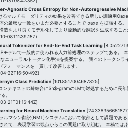
11-18T08:47:35Z)
r-Agnostic Cross Entropy for Non-Autoregressive Mach
けるマルチモーダリティの効果を改善できる新しい訓練用Oaxe損
厳密な一致をいまだ必要とすることで oaxe を拡張する。 さ
、文構造をより良くモデル化してより流動的な翻訳を生成するこ
10-08T11:39:15Z)
Neural Tokenizer for End-to-End Task Learning
[8.052271
LPモデルで一般的に使われる入力前処理のステップである。 
なニューラルトークン化手法を提案する。 我々のトークンライザ
のパフォーマンスを一貫して改善します。
04-22T16:50:49Z)
ernym Class Prediction
[101.8517004687825]
、コンテキストの疎結合に$n$-gramのLMで対処するために長
する。
03-21T01:16:44Z)
arning for Neural Machine Translation
[24.336356651877
ラルマシン翻訳(NMT)システムにおいて依然として課題である
されて、表現学習の観点からこの問題に取り組む。 本稿では,