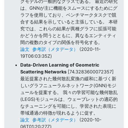
クモデルの一般的なクラスである。 最近の研究
は、GNNが主に機能をスムースにするためにグ
ラフを使用しており、ベンチマークタスクで競
合する結果を示していると主張している。 本研
究では、これらの結果が異種グラフに拡張可能
かどうかを問うとともに、異なるエンティティ
間の複数のタイプの関係を符号化する。
論文
参考訳（メタデータ）
(2020-11-
19T06:03:35Z)
Data-Driven Learning of Geometric
Scattering Networks
[74.3283600072357]
最近提案された幾何散乱変換の緩和に基づく新
しいグラフニューラルネットワーク(GNN)モジ
ュールを提案する。 我々の学習可能な幾何散乱
(LEGS)モジュールは、ウェーブレットの適応的
なチューニングを可能にし、学習された表現に
帯域通過の特徴が現れるように促す。
論文
参考訳（メタデータ）
(2020-10-
06T01:20:27Z)