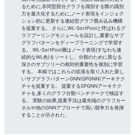
るために,非同型部分グラフを識別する際の識別
力を最大化するために,ノード表現をインジェク
ション的に更新する連結型グラフ畳み込み機構
を提案する。 さらに,WL-SortPoolと呼ばれるグ
ラフプーリングモジュールを設計し,重要なサブ
グラフパターンをディープラーニングで学習す
る。 WL-SortPool層はノード表現(すなわち連
続的なWL色)をソートし、分類のために異なる
深さのサブツリーの相対的重要性を個別に学習
する。 本稿ではこれらの拡張を取り入れた新し
いサブグラフパターンGNN(SPGNN)アーキテク
チャを提案する。 提案するSPGNNアーキテク
チャを,多くのグラフ分類ベンチマークで検証す
る。 実験の結果,提案手法は最先端のグラフカー
ネルや他のGNNアプローチで高い競争力を発揮
することが示された。