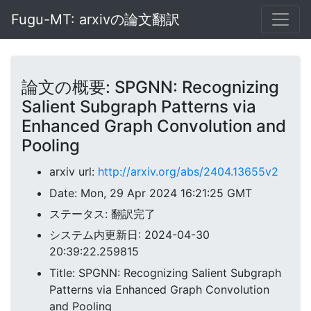
Fugu-MT: arxivの論文翻訳
論文の概要: SPGNN: Recognizing
Salient Subgraph Patterns via
Enhanced Graph Convolution and
Pooling
arxiv url:
http://arxiv.org/abs/2404.13655v2
Date: Mon, 29 Apr 2024 16:21:25 GMT
ステータス: 翻訳完了
システム内更新日: 2024-04-30
20:39:22.259815
Title: SPGNN: Recognizing Salient Subgraph
Patterns via Enhanced Graph Convolution
and Pooling