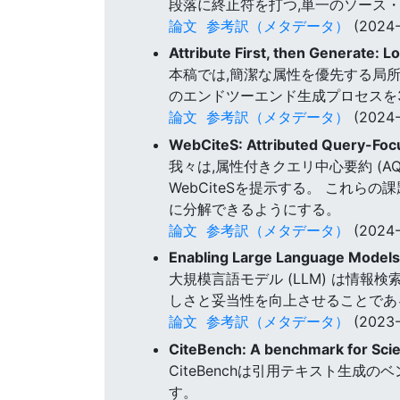
段落に終止符を打つ,単一のソース
論文
参考訳（メタデータ）
(2024-
Attribute First, then Generate: 
本稿では,簡潔な属性を優先する局所帰属型テ
のエンドツーエンド生成プロセスを
論文
参考訳（メタデータ）
(2024-
WebCiteS: Attributed Query-Foc
我々は,属性付きクエリ中心要約 (
WebCiteSを提示する。 これ
に分解できるようにする。
論文
参考訳（メタデータ）
(2024-
Enabling Large Language Models 
大規模言語モデル (LLM) は情
しさと妥当性を向上させることである。 
論文
参考訳（メタデータ）
(2023-
CiteBench: A benchmark for Scien
CiteBenchは引用テキスト生成のベンチマ
す。