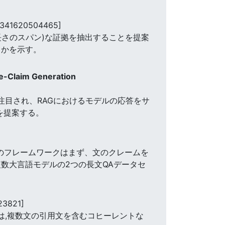
8341620504465]
さのスパン)な証拠を抽出することを提案
るかを示す。
e-Claim Generation
が注目され、RAGにおけるモデルの応答をサ
法を提案する。
々のフレームワークはまず、文のクレームを
数大言語モデルの2つの長文QAデータセ
23821]
提案手法は,複数文の引用文を含むコヒーレントな