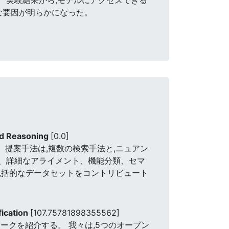
な要因が明らかになった。
sed Reasoning
[0.0]
。 提案手法は,複数の検索手法と,ニュアン
は、詳細なアライメント、機能分類、セマ
包括的なデータセットをコントリビュート
fication
[107.75781898355562]
ワークを紹介する。 我々は,5つのオープン