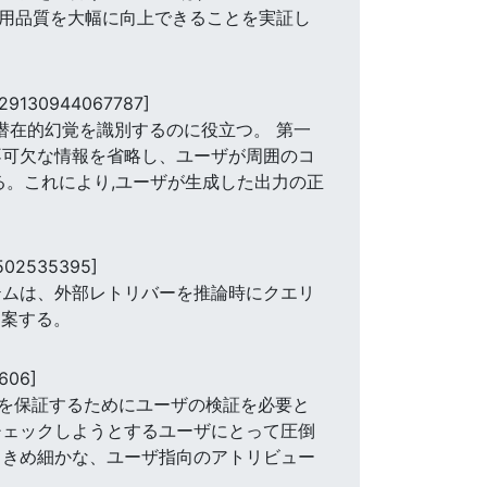
,引用品質を大幅に向上できることを実証し
229130944067787]
が潜在的幻覚を識別するのに役立つ。 第一
不可欠な情報を省略し、ユーザが周囲のコ
る。これにより,ユーザが生成した出力の正
502535395]
テムは、外部レトリバーを推論時にクエリ
提案する。
606]
を保証するためにユーザの検証を必要と
チェックしようとするユーザにとって圧倒
、きめ細かな、ユーザ指向のアトリビュー