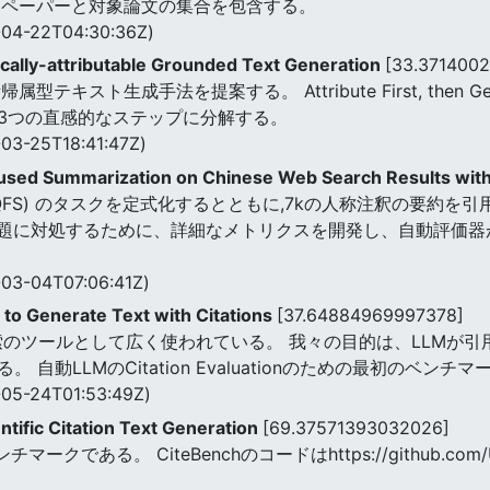
・ペーパーと対象論文の集合を包含する。
04-22T04:30:36Z)
Locally-attributable Grounded Text Generation
[33.371400
キスト生成手法を提案する。 Attribute First, then 
3つの直感的なステップに分解する。
03-25T18:41:47Z)
used Summarization on Chinese Web Search Results with
AQFS) のタスクを定式化するとともに,7kの人称注釈の要約を
らの課題に対処するために、詳細なメトリクスを開発し、自動評価
03-04T07:06:41Z)
to Generate Text with Citations
[37.64884969997378]
報検索のツールとして広く使われている。 我々の目的は、LLM
自動LLMのCitation Evaluationのための最初のベンチ
05-24T01:53:49Z)
tific Citation Text Generation
[69.37571393032026]
ークである。 CiteBenchのコードはhttps://github.com/U