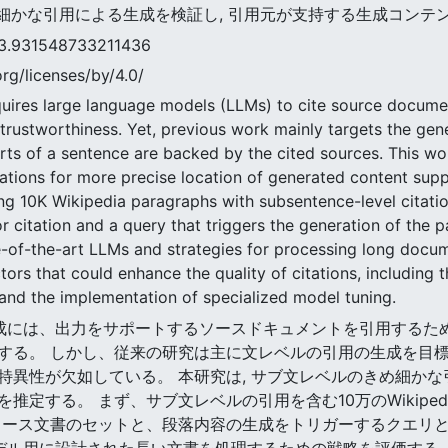
め細かな引用による生成を検証し, 引用元が支持する生成コン
1548733211436
rg/licenses/by/4.0/
equires large language models (LLMs) to cite source docume
rustworthiness. Yet, previous work mainly targets the gener
rts of a sentence are backed by the cited sources. This wor
tations for more precise location of generated content supp
ing 10K Wikipedia paragraphs with subsentence-level citatio
 citation and a query that triggers the generation of the 
e-of-the-art LLMs and strategies for processing long docu
tors that could enhance the quality of citations, including
and the implementation of specialized model tuning.
能な生成には、出力をサポートするソースドキュメントを引用するた
する。 しかし、従来の研究は主に文レベルの引用の生成を目
異性が欠如している。 本研究は, サブ文レベルのきめ細かな
定する。 まず、サブ文レベルの引用を含む10万のWikipedi
ース文書のセットと、段落内容の生成をトリガーするクエリとがペ
モデル用に設計された長い文書を処理するための戦略を評価する