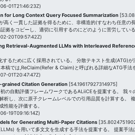
06-01T21:46:23Z)
ion for Long Context Query Focused Summarization
[53.0
が高く一貫した証拠を得るために、非構造的(すなわち任意の長
的証拠をコピーし、適切に引用するのにどのように苦労してい
02-20T09:57:42Z)
ng Retrieval-Augmented LLMs with Interleaved Referenc
強化するために広く採用されている。 分散テキスト生成(ATG)
は,ReClaim(Refer & Claim)と呼ばれる詳細なATG手
07-01T20:47:47Z)
ne-grained Citation Generation
[54.19617927314975]
初の自動評価フレームワークであるALiiCEを提案する。 我
解析し、次に原子クレームレベルでの引用品質を計算する。 複
成性能を評価する。
06-19T09:16:14Z)
ls for Generating Multi-Paper Citations
[35.802475190
Models (LLMs) を用いて多文文を生成する手法を提案する。 