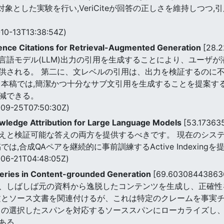
対象とした実験を行い,VeriCiteが回答の正しさを維持しつつ
10-13T13:38:54Z)
ence Citations for Retrieval-Augmented Generation
[28.
言語モデル(LLM)出力の引用を生成することにより、ユーザ
供される。 第二に、文レベルの引用は、出力を検証するのに
 本稿では,簡潔かつ十分なサブ文引用を生成することを提案す
減できる。
09-25T07:50:30Z)
nowledge Attribution for Large Language Models
[53.17363
えと検証可能な答えの両方を提供するべきです。 現在のシス
,合成QAペアを継続的に事前訓練するActive Indexingを
06-21T04:48:05Z)
ueries in Content-grounded Generation
[69.60308443863
、しばしば元の資料から逸脱したコンテンツを生成し、正確性
文とソース文書を関連付けるが、これは特定のクレームを事実
力の選択したスパンを対応するソーススパンにローカライズし
ある。