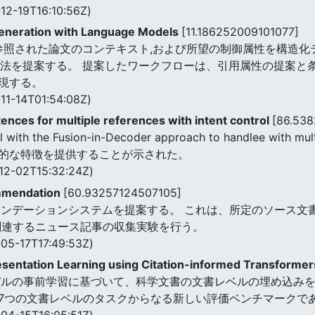
12-19T16:10:56Z)
Generation with Language Models
[11.186252009101077]
,参照された論文のコンテキスト,および所望の制御属性を構造化
手法を提案する。 提案したワークフローは、引用属性の提案と
現する。
11-14T01:54:08Z)
ences for multiple references with intent control
[86.53
del with the Fusion-in-Decoder approach to handlee wi
的な特徴を提供することが示された。
12-02T15:32:24Z)
mmendation
[60.93257124507105]
メンデーションシステムを提案する。 これは、所定のソース文
関連するニュース記事の収集実験を行う。
05-17T17:49:53Z)
entation Learning using Citation-informed Transforme
r言語モデルの事前学習に基づいて、科学文書の文書レベルの埋め込みを
7つの文書レベルのタスクからなる新しい評価ベンチマークで