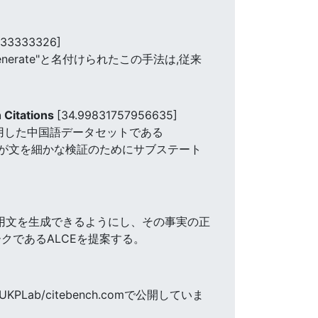
233333326]
Generate"と名付けられたこの手法は,従来
 Citations
[34.99831757956635]
引用した中国語データセットである
器が文を細かな検証のためにサブステート
が引用文を生成できるようにし、その事実の正
マークであるALCEを提案する。
KPLab/citebench.comで公開していま