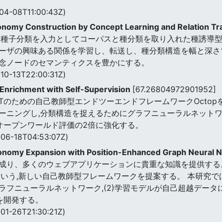
04-08T11:00:43Z)
onomy Construction by Concept Learning and Relation Tr
た種子分類を入力としてコーパスと種分類を取り入れた種誘導型
ーザの興味ある関係を学習し、転送し、種分類構造を幅と深さ
念ノードのセマンティクスを豊かにする。
10-13T22:00:31Z)
Enrichment with Self-Supervision
[67.26804972901952]
のための自己教師型エンドツーエンドフレームワークOctop
ーニングし,分類構造を捉えるためにグラフニューラルネットワー
、オープンワールド評価の2倍に強化する。
06-18T04:53:07Z)
onomy Expansion with Position-Enhanced Graph Neural 
成り、多くのウェブアプリケーションに貴重な知識を提供する。
nという,新しい自己教師型フレームワークを提案する。 本研究で
ラフニューラルネットワーク,(2)学習モデルが自己超越デー
を開発する。
01-26T21:30:21Z)