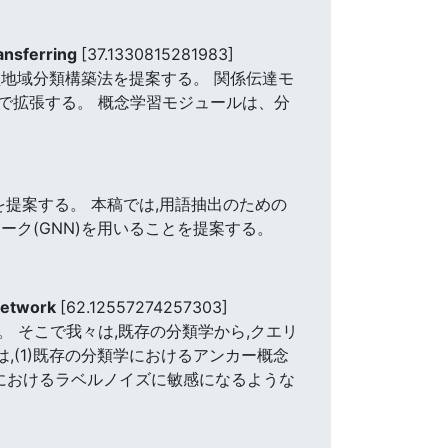
ansferring
[37.1330815281983]
地域分類構築法を提案する。 関係伝達モ
で拡張する。 概念学習モジュールは、分
を提案する。 本稿では,用語抽出のための
ク(GNN)を用いることを提案する。
Network
[62.12557274257303]
 そこで我々は,既存の分類学から,クエリ
は,(1)既存の分類学におけるアンカー概念
タにおけるラベルノイズに敏感になるような