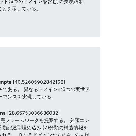
ト(6つのドメインを含む)の実験結果
ことを示している。
ompts
[40.52605902842168]
ーチである。 異なるドメインの5つの実世界
ォーマンスを実現している。
ons
[28.65753036636082]
完フレームワークを提案する。 分類エン
類記述型埋め込み,(2)分類の構造情報を
れる。 異なるドメインからの4つの大規