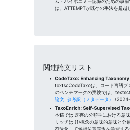
ム・ハイポニミー認識のための事前
は、ATTEMPTが既存の手法を
関連論文リスト
CodeTaxo: Enhancing Taxonomy 
textscCodeTaxoは、コー
のベンチマークの実験では、texts
論文
参考訳（メタデータ）
(2024-
TaxoEnrich: Self-Supervised Ta
本稿では,既存の分類学における意
リッチは,(1)概念の意味的意味と
符号化して候補位置表現を学習する