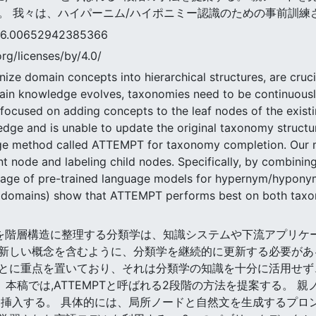
。 我々は、ハイパーニム/ハイポニミー認識のための事前訓練
0652942385366
rg/licenses/by/4.0/
ize domain concepts into hierarchical structures, are cruc
in knowledge evolves, taxonomies need to be continuousl
ocused on adding concepts to the leaf nodes of the existin
edge and is unable to update the original taxonomy structur
age method called ATTEMPT for taxonomy completion. Our m
ent node and labeling child nodes. Specifically, by combini
tage of pre-trained language models for hypernym/hyponym
ix domains) show that ATTEMPT performs best on both tax
イン概念を階層構造に整理する分類学は、知識システムや下流アプリ
新しい概念を含むように、分類学を継続的に更新する必要があ
とに重点を置いており、それは分類学の知識を十分に活用せず
 本稿では,ATTEMPTと呼ばれる2段階の方法を提案する。 
に挿入する。 具体的には、局所ノードと自然文を生成するプロ