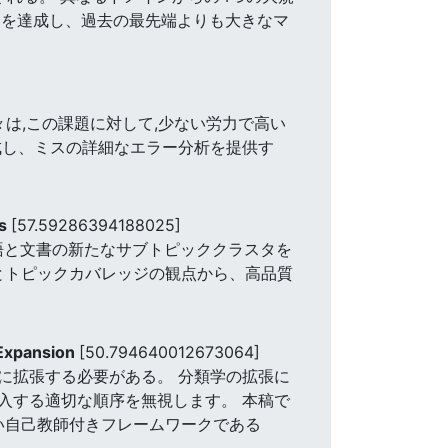
ンスを達成し、過去の最先端よりも大きなマ
は,この課題に対して,少ない労力で高い
成し、ミスの詳細なエラー分析を提供す
rs
[57.59286394188025]
用語と文書の新たなサブトピッククラスタを
性とトピックカバレッジの観点から、高品質
 Expansion
[50.794640012673064]
に拡張する必要がある。 分類学の拡張に
入する適切な順序を無視します。 本稿で
い自己教師付きフレームワークである