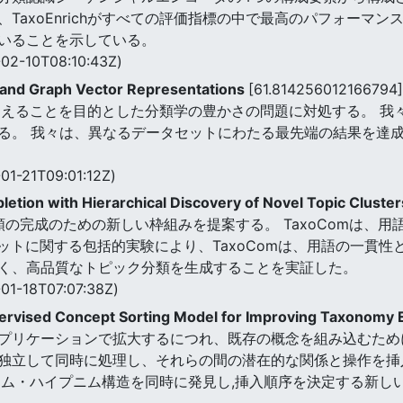
TaxoEnrichがすべての評価指標の中で最高のパフォーマ
いることを示している。
02-10T08:10:43Z)
and Graph Vector Representations
[61.814256012166794]
加えることを目的とした分類学の豊かさの問題に対処する。 我々
る。 我々は、異なるデータセットにわたる最先端の結果を達
01-21T09:01:12Z)
ion with Hierarchical Discovery of Novel Topic Cluste
分類の完成のための新しい枠組みを提案する。 TaxoComは、
ットに関する包括的実験により、TaxoComは、用語の一貫
く、高品質なトピック分類を生成することを実証した。
01-18T07:07:38Z)
pervised Concept Sorting Model for Improving Taxonomy
プリケーションで拡大するにつれ、既存の概念を組み込むため
独立して同時に処理し、それらの間の潜在的な関係と操作を挿
ニム・ハイプニム構造を同時に発見し,挿入順序を決定する新し