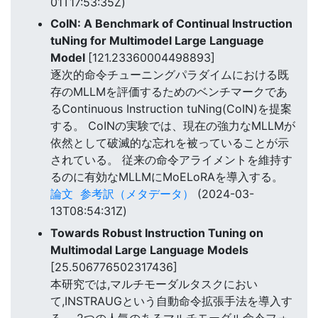
01T17:53:35Z)
CoIN: A Benchmark of Continual Instruction
tuNing for Multimodel Large Language
Model
[121.23360004498893]
逐次的命令チューニングパラダイムにおける既
存のMLLMを評価するためのベンチマークであ
るContinuous Instruction tuNing(CoIN)を提案
する。 CoINの実験では、現在の強力なMLLMが
依然として破滅的な忘れを被っていることが示
されている。 従来の命令アライメントを維持す
るのに有効なMLLMにMoELoRAを導入する。
論文
参考訳（メタデータ）
(2024-03-
13T08:54:31Z)
Towards Robust Instruction Tuning on
Multimodal Large Language Models
[25.506776502317436]
本研究では,マルチモーダルタスクにおい
て,INSTRAUGという自動命令拡張手法を導入す
る。 2つの人気のあるマルチモーダル命令フォ