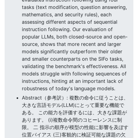
tasks (text modification, question answering,
mathematics, and security rules), each
assessing different aspects of sequential
instruction following. Our evaluation of
popular LLMs, both closed-source and open-
source, shows that more recent and larger
models significantly outperform their older
and smaller counterparts on the SIFo tasks,
validating the benchmark's effectiveness. All
models struggle with following sequences of
instructions, hinting at an important lack of
robustness of today's language models.
Abstract（参考訳）: 複数の命令に従うことは、
大きな言語モデル(LLM)にとって重要な機能で
ある。 この能力を評価するには、大きな課題が
あります。 (i)複数命令間のコヒーレンスに制
限。 二 指示の順序が模型の性能に影響を及ぼす
位置バイアス (三)客観的に検証可能な課題の欠