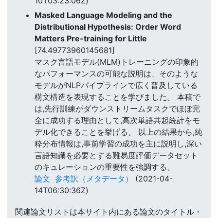
10T03:23:06Z)
Masked Language Modeling and the
Distributional Hypothesis: Order Word
Matters Pre-training for Little
[74.49773960145681]
マスク言語モデル(MLM)トレーニングの印象的
なパフォーマンスの可能な説明は、そのような
モデルがNLPパイプラインで広く普及している
構文構造を表現することを学びました。 本稿で
は,先行訓練がダウンストリームタスクでほぼ完
全に成功する理由として,高次単語共起統計をモ
デル化できることを挙げる。 以上の結果から,純
粋分布情報は,事前学習の成功を主に説明し,深い
言語知識を必要とする難易度評価データセット
のキュレーションの重要性を強調する。
論文
参考訳（メタデータ）
(2021-04-
14T06:30:36Z)
関連論文リストは本サイト内にある論文のタイトル・