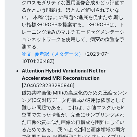
クロスモダリティな医用画像合成をどう評価す
るかという問題は、ほとんど解明されていな
い。 本稿では,この課題の進展を促すため,新し
い指標K-CROSSを提案する。 K-CROSSは、ト
レーニング済みのマルチモードセグメンテーシ
ョンネットワークを使用して、病変の位置を予
測する。
論文
参考訳（メタデータ）
(2023-07-
10T01:26:48Z)
Attention Hybrid Variational Net for
Accelerated MRI Reconstruction
[7.046523233290946]
磁気共鳴画像(MRI)の高速化のための圧縮センシ
ング(CS)対応データ再構成の適用は依然として
難しい問題である。 これは、加速マスクからk
空間で失った情報が、完全にサンプリングされ
た画像の質に似た画像の再構成を困難にしてい
るためである。 我々は,k空間と画像領域の両方
で学習を行う,深層学習に基づく注目ハイブリッ