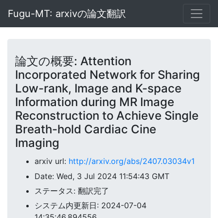
Fugu-MT: arxivの論文翻訳
論文の概要: Attention
Incorporated Network for Sharing
Low-rank, Image and K-space
Information during MR Image
Reconstruction to Achieve Single
Breath-hold Cardiac Cine
Imaging
arxiv url:
http://arxiv.org/abs/2407.03034v1
Date: Wed, 3 Jul 2024 11:54:43 GMT
ステータス: 翻訳完了
システム内更新日: 2024-07-04
14:35:46.894556