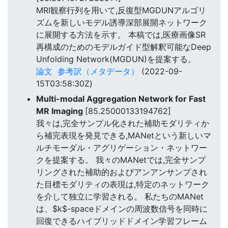
MRI観察行列を用いて,反復型MGDUNアルゴリ
ズムを新しいモデル誘導深部展開ネットワーク
に展開する方法を示す。 本稿では,医療画像SR
再構成のためのモデルガイド型解釈可能なDeep
Unfolding Network(MGDUN)を提案する。
論文
参考訳（メタデータ）
(2022-09-
15T03:58:30Z)
Multi-modal Aggregation Network for Fast
MR Imaging
[85.25000133194762]
我々は,完全サンプル化された補助モダリティか
ら補完表現を発見できる,MANetという新しいマ
ルチモーダル・アグリゲーション・ネットワー
クを提案する。 我々のMANetでは,完全サンプ
リングされた補助的およびアンアンサンプされ
た目標モダリティの表現は,特定のネットワーク
を介して独立に学習される。 私たちのMANet
は、$k$-spaceドメインの周波数信号を同時に
回復できるハイブリッドドメイン学習フレーム