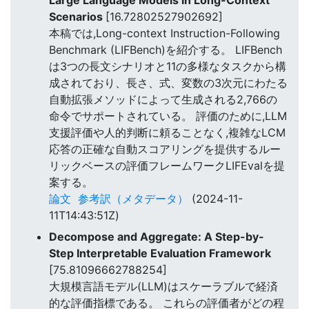
Large Language Models in Long-Context
Scenarios
[16.72802527902692]
本稿では,Long-context Instruction-Following
Benchmark (LIFBench)を紹介する。 LIFBench
は3つの長文シナリオと11の多様なタスクから構
成されており、長さ、式、変数の3次元にわたる
自動拡張メソッドによって生成される2,766の
命令でサポートされている。 評価のために,LLM
支援評価や人的判断に頼ることなく,複雑なLCM
応答の正確な自動スコアリングを提供するルー
リックベースの評価フレームワークLIFEvalを提
案する。
論文
参考訳（メタデータ）
(2024-11-
11T14:43:51Z)
Decompose and Aggregate: A Step-by-
Step Interpretable Evaluation Framework
[75.81096662788254]
大規模言語モデル(LLM)はスケーラブルで経済
的な評価指標である。 これらの評価者がどの程