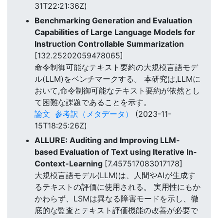
31T22:21:36Z)
Benchmarking Generation and Evaluation
Capabilities of Large Language Models for
Instruction Controllable Summarization
[132.25202059478065]
命令制御可能なテキスト要約の大規模言語モデ
ル(LLM)をベンチマークする。 本研究は,LLMに
おいて,命令制御可能なテキスト要約が依然とし
て困難な課題であることを示す。
論文
参考訳（メタデータ）
(2023-11-
15T18:25:26Z)
ALLURE: Auditing and Improving LLM-
based Evaluation of Text using Iterative In-
Context-Learning
[7.457517083017178]
大規模言語モデル(LLM)は、人間やAIが生成す
るテキストの評価に使用される。 実用性にもか
かわらず、LSMは異なる障害モードを示し、徹
底的な監査とテキスト評価機能の改善が必要で