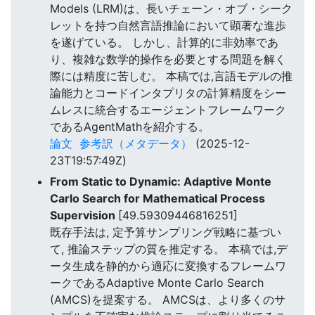
Models (LRM)は、長いチェーン・オブ・シーク
レットを持つ自然言語推論において顕著な進歩
を遂げている。 しかし、計算的に非効率であ
り、複雑な数学的操作を必要とする問題を解く
際には精度に苦しむ。 本稿では,言語モデルの推
論能力とコードインタプリタの計算精度をシー
ムレスに統合するエージェントフレームワーク
であるAgentMathを紹介する。
論文
参考訳（メタデータ）
(2025-12-
23T19:57:49Z)
From Static to Dynamic: Adaptive Monte
Carlo Search for Mathematical Process
Supervision
[49.59309446816251]
既存手法は, 定予算サンプリング戦略に基づい
て, 推論ステップの質を推定する。 本稿では,デ
ータ生成を静的から適応に変換するフレームワ
ークであるAdaptive Monte Carlo Search
(AMCS)を提案する。 AMCSは、より多くのサ