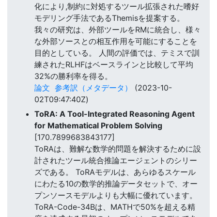
化により,制約に対処するツール拡張された嗜好
モデリング手法であるThemisを提案する。
我々の研究は、外部ツールをRMに統合し、様々
な外部ソースとの相互作用を可能にすることを
目的としている。 人間の評価では、テミスで訓
練されたRLHFはベースラインと比較して平均
32%の勝利率を得る。
論文
参考訳（メタデータ）
(2023-10-
02T09:47:40Z)
ToRA: A Tool-Integrated Reasoning Agent
for Mathematical Problem Solving
[170.7899683843177]
ToRAは、難解な数学的問題を解決するために設
計されたツール統合推論エージェントのシリー
ズである。 ToRAモデルは、あらゆるスケール
にわたる10の数学的推論データセットで、オー
プンソースモデルよりも大幅に優れています。
ToRA-Code-34Bは、MATHで50%を超える精