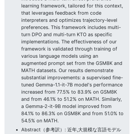
learning framework, tailored for this context,
that leverages feedback from code
interpreters and optimizes trajectory-level
preferences. This framework includes multi-
turn DPO and multi-turn KTO as specific
implementations. The effectiveness of our
framework is validated through training of
various language models using an
augmented prompt set from the GSM8K and
MATH datasets. Our results demonstrate
substantial improvements: a supervised fine-
tuned Gemma-1.1-it-7B model's performance
increased from 77.5% to 83.9% on GSM8K
and from 46.1% to 51.2% on MATH. Similarly,
a Gemma-2-it-9B model improved from
84.1% to 86.3% on GSM8K and from 51.0% to
54.5% on MATH.
Abstract（参考訳）: 近年,大規模な言語モデル