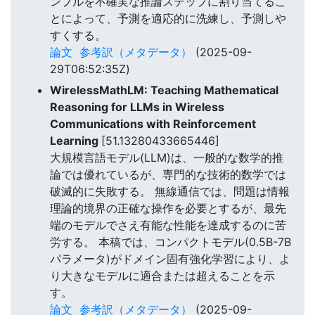
ンプルを不確実な推論ステップに割り当てるこ
とによって、予測を適応的に洗練し、予測しや
すくする。
論文
参考訳（メタデータ）
(2025-09-
29T06:52:35Z)
WirelessMathLM: Teaching Mathematical
Reasoning for LLMs in Wireless
Communications with Reinforcement
Learning
[51.13280433665446]
大規模言語モデル(LLM)は、一般的な数学的推
論では優れているが、専門的な技術的数学では
破滅的に失敗する。 無線通信では、問題は情報
理論的境界の正確な操作を必要とするが、最先
端のモデルでさえ有能な性能を達成するのに苦
労する。 本稿では、コンパクトモデル(0.5B-7B
パラメータ)がドメイン固有強化学習により、よ
り大きなモデルに適合または超えることを示
す。
論文
参考訳（メタデータ）
(2025-09-