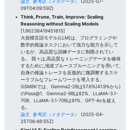
論文
参考訳（メタデータ）
(2025-07-
09T04:09:59Z)
Think, Prune, Train, Improve: Scaling
Reasoning without Scaling Models
[1.96238419451815]
大規模言語モデル(LLM)は、プログラミングや
数学的推論タスクにおいて強力な能力を示して
いるが、高品質な訓練データに制限されてい
る。 我々は,高品質なトレーニングデータを確保
するために,地道プルースプルーニングを用いて,
自身の推論トレースを反復的に微調整するスケ
ーラブルなフレームワークを導入する。
GSM8Kでは、Gemma2-2Bは57.6%(41.9%から)
のPass@1、Gemma2-9Bは82%、LLaMA-3.1-
70B、LLaMA-3.1-70Bは91%、GPT-4oを超え
る。
論文
参考訳（メタデータ）
(2025-04-
25T06:48:55Z)