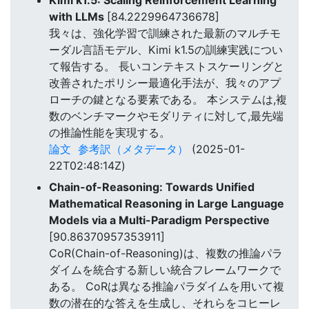
Kimi k1.5: Scaling Reinforcement Learning
with LLMs
[84.2229964736678]
我々は、強化学習で訓練された最新のマルチモ
ーダル言語モデル、Kimi k1.5の訓練実践につい
て報告する。 長いコンテキストスケーリングと
改善されたポリシー最適化手法が、我々のアプ
ローチの鍵となる要素である。 本システムは,複
数のベンチマークやモダリティに対して,最先端
の推論性能を実現する。
論文
参考訳（メタデータ）
(2025-01-
22T02:48:14Z)
Chain-of-Reasoning: Towards Unified
Mathematical Reasoning in Large Language
Models via a Multi-Paradigm Perspective
[90.86370957353911]
CoR(Chain-of-Reasoning)は、複数の推論パラ
ダイムを統合する新しい統合フレームワークで
ある。 CoRは異なる推論パラダイムを用いて複
数の潜在的な答えを生成し、それらをコヒーレ