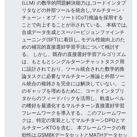
(LLM) の数学的問題解決能力は,コードインタプ
リタなどの外部ツールを統合し,マルチターン・
チェーン・オブ・ソート(CoT)推論を採用する
ことで向上することが示されている。 本稿では,
合成データ生成とスーパービジョンファインチ
ューニング(SFT)に着目し, モデル性能向上のた
めの補完的直接選好学習手法について検討す
る。 しかし、既存の直接選好学習アルゴリズム
は、もともとシングルターンチャットタスク用
に設計されており、ツール統合された数学的推
論タスクに必要なマルチターン推論と外部ツー
ル統合の複雑さを完全には解決していない。 こ
のギャップを埋めるために、コードインタプリ
タからのフィードバックを活用し、軌道レベル
の嗜好を最適化するマルチターン直接選好学習
フレームワークを導入する。 このフレームワー
クは、特定の実装としてマルチターンDPOとマ
ルチターンKTOを含む。 本フレームワークの有
効性は,GSM8KデータセットとMATHデータセッ